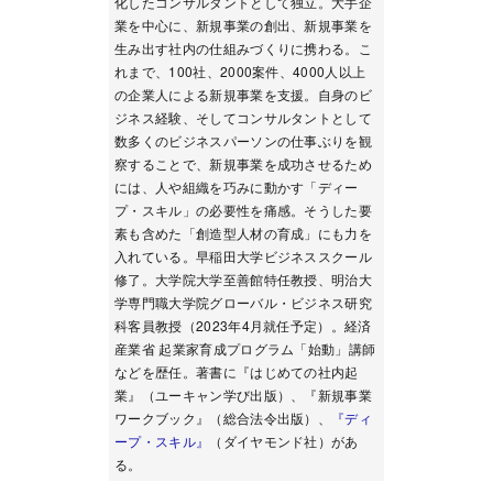
化したコンサルタントとして独立。大手企
業を中心に、新規事業の創出、新規事業を
生み出す社内の仕組みづくりに携わる。こ
れまで、100社、2000案件、4000人以上
の企業人による新規事業を支援。自身のビ
ジネス経験、そしてコンサルタントとして
数多くのビジネスパーソンの仕事ぶりを観
察することで、新規事業を成功させるため
には、人や組織を巧みに動かす「ディー
プ・スキル」の必要性を痛感。そうした要
素も含めた「創造型人材の育成」にも力を
入れている。早稲田大学ビジネススクール
修了。大学院大学至善館特任教授、明治大
学専門職大学院グローバル・ビジネス研究
科客員教授（2023年4月就任予定）。経済
産業省 起業家育成プログラム「始動」講師
などを歴任。著書に『はじめての社内起
業』（ユーキャン学び出版）、『新規事業
ワークブック』（総合法令出版）、
『ディ
ープ・スキル』
（ダイヤモンド社）があ
る。