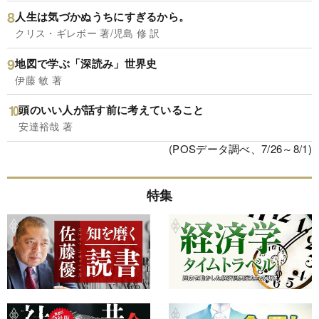
人生は気づかぬうちにすぎるから。
クリス・ギレボー 著/児島 修 訳
地図で学ぶ「深読み」世界史
伊藤 敏 著
頭のいい人が話す前に考えていること
安達裕哉 著
(POSデータ調べ、7/26～8/1)
特集