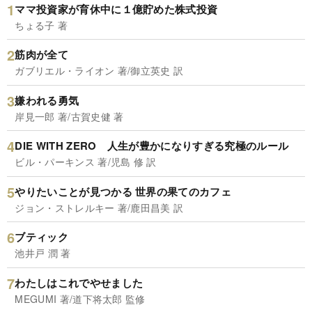
ママ投資家が育休中に１億貯めた株式投資
ちょる子 著
筋肉が全て
ガブリエル・ライオン 著/御立英史 訳
嫌われる勇気
岸見一郎 著/古賀史健 著
DIE WITH ZERO 人生が豊かになりすぎる究極のルール
ビル・パーキンス 著/児島 修 訳
やりたいことが見つかる 世界の果てのカフェ
ジョン・ストレルキー 著/鹿田昌美 訳
ブティック
池井戸 潤 著
わたしはこれでやせました
MEGUMI 著/道下将太郎 監修