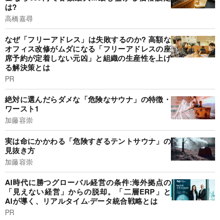
は?
高橋嘉尋
なぜ「フリーアドレス」は失敗するのか? 高額な
オフィス改修がムダになる「フリーアドレスの座
席予約が定着しない元凶」と組織の生産性を上げ
る解決策とは
PR
絶対に選んだらダメな「危険なサウナ」の特徴・
ワースト1
加藤容崇
実は命にかかわる「危険すぎるテントサウナ」の
見抜き方
加藤容崇
AI時代に勝つグローバル経営の条件:海外拠点の
「見えない経営」からの脱却。「二層ERP」と
AIが導く、リアルタイム·データ統合戦略とは
PR