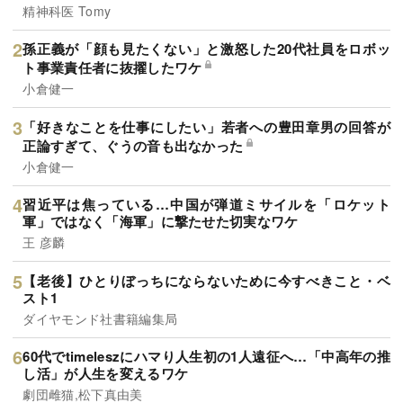
精神科医 Tomy
孫正義が「顔も見たくない」と激怒した20代社員をロボッ
ト事業責任者に抜擢したワケ
小倉健一
「好きなことを仕事にしたい」若者への豊田章男の回答が
正論すぎて、ぐうの音も出なかった
小倉健一
習近平は焦っている…中国が弾道ミサイルを「ロケット
軍」ではなく「海軍」に撃たせた切実なワケ
王 彦麟
【老後】ひとりぼっちにならないために今すべきこと・ベ
スト1
ダイヤモンド社書籍編集局
60代でtimeleszにハマり人生初の1人遠征へ…「中高年の推
し活」が人生を変えるワケ
劇団雌猫,松下真由美