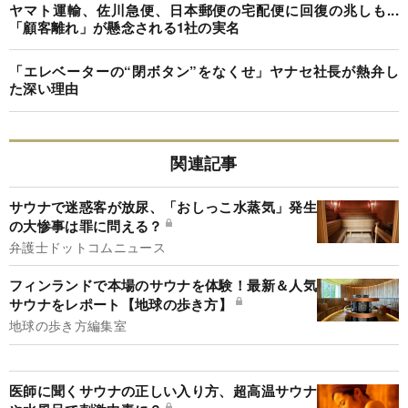
ヤマト運輸、佐川急便、日本郵便の宅配便に回復の兆しも...
「顧客離れ」が懸念される1社の実名
「エレベーターの“閉ボタン”をなくせ」ヤナセ社長が熱弁し
た深い理由
関連記事
サウナで迷惑客が放尿、「おしっこ水蒸気」発生
の大惨事は罪に問える？
弁護士ドットコムニュース
フィンランドで本場のサウナを体験！最新＆人気
サウナをレポート【地球の歩き方】
地球の歩き方編集室
医師に聞くサウナの正しい入り方、超高温サウナ