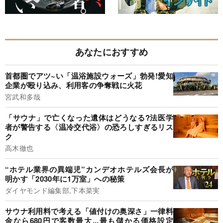
あなたにおすすめ
首都圏でアツ~い「温浴施設ウォーズ」勃発!愛知
企業が殴り込み、利用客の争奪戦に火花
宮武和多哉
「サウナ」で亡くなった遺体はどうなる?法医学
者が警告する〈温冷交代浴〉の恐ろしすぎるリス
ク
高木徹也
“ホテル業界の異端児”カンデオホテルズ会長が
明かす「2030年に1万室」への秘策
ダイヤモンド編集部,下本菜実
サウナ利用料で考える「値付けの奥深さ」一律料
金なら680円で客数最大...最も儲かる価格設定