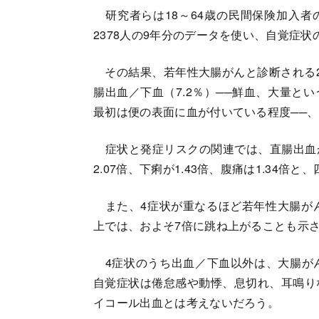
研究者らは18～64歳の民間保険加入者の
2378人の9年分のデータを使い、自覚症
その結果、若年性大腸がんと診断される2年
腸出血／下血（7.2％）──鮮血、大量と
最初は便の表面に血が付いている程度──
症状と発症リスクの関連では、直腸出血が
2.07倍、下痢が1.43倍、腹痛は1.34
また、4症状が重なるほど若年性大腸がんと
上では、およそ7倍に跳ね上がることも示
4症状のうち出血／下血以外は、大腸が
自覚症状は倦怠感や動悸、息切れ、耳鳴り
イコール出血とは考えないだろう。