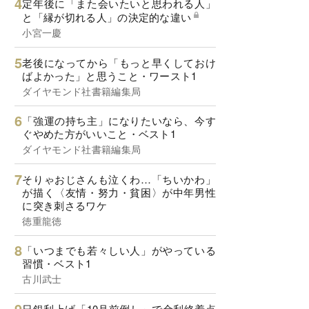
定年後に「また会いたいと思われる人」
と「縁が切れる人」の決定的な違い
小宮一慶
老後になってから「もっと早くしておけ
ばよかった」と思うこと・ワースト1
ダイヤモンド社書籍編集局
「強運の持ち主」になりたいなら、今す
ぐやめた方がいいこと・ベスト1
ダイヤモンド社書籍編集局
そりゃおじさんも泣くわ…「ちいかわ」
が描く〈友情・努力・貧困〉が中年男性
に突き刺さるワケ
徳重龍徳
「いつまでも若々しい人」がやっている
習慣・ベスト1
古川武士
日銀利上げ「10月前倒し」で金利終着点