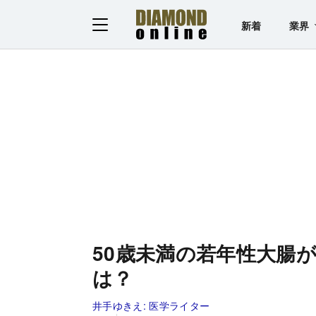
新着
業界
50歳未満の若年性大腸
は？
井手ゆきえ:
医学ライター