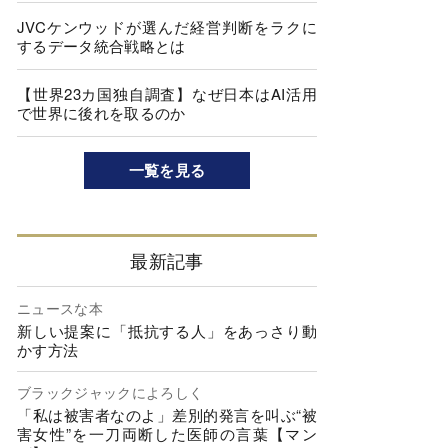
JVCケンウッドが選んだ経営判断をラクに
するデータ統合戦略とは
【世界23カ国独自調査】なぜ日本はAI活用
で世界に後れを取るのか
一覧を見る
最新記事
ニュースな本
新しい提案に「抵抗する人」をあっさり動
かす方法
ブラックジャックによろしく
「私は被害者なのよ」差別的発言を叫ぶ“被
害女性”を一刀両断した医師の言葉【マン