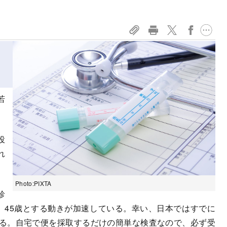
若
投
れ
Photo:PIXTA
診
、45歳とする動きが加速している。幸い、日本ではすでに
いる。自宅で便を採取するだけの簡単な検査なので、必ず受