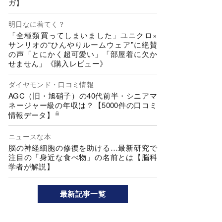
ガ】
明日なに着てく？
「全種類買ってしまいました」ユニクロ×
サンリオの“ひんやりルームウェア”に絶賛
の声「とにかく超可愛い」「部屋着に欠か
せません」《購入レビュー》
ダイヤモンド・口コミ情報
AGC（旧・旭硝子）の40代前半・シニアマ
ネージャー級の年収は？【5000件の口コミ
情報データ】
ニュースな本
脳の神経細胞の修復を助ける…最新研究で
注目の「身近な食べ物」の名前とは【脳科
学者が解説】
最新記事一覧