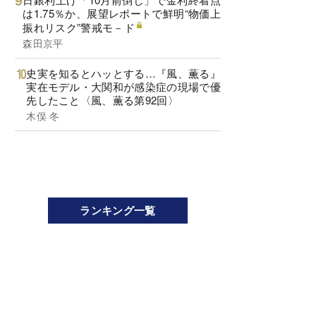
は1.75％か、展望レポートで鮮明“物価上
振れリスク”警戒モ－ド
森田京平
史実を知るとハッとする…『風、薫る』
実在モデル・大関和が感染症の現場で優
先したこと〈風、薫る第92回〉
木俣 冬
ランキング一覧