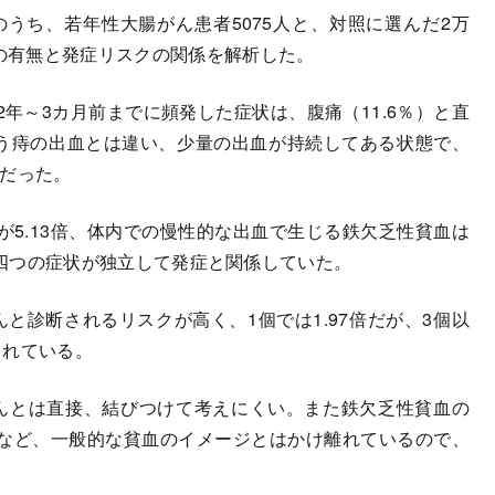
うち、若年性大腸がん患者5075人と、対照に選んだ2万
状の有無と発症リスクの関係を解析した。
～3カ月前までに頻発した症状は、腹痛（11.6％）と直
いう痔の出血とは違い、少量の出血が持続してある状態で、
、だった。
5.13倍、体内での慢性的な出血で生じる鉄欠乏性貧血は
倍と、四つの症状が独立して発症と関係していた。
診断されるリスクが高く、1個では1.97倍だが、3個以
されている。
んとは直接、結びつけて考えにくい。また鉄欠乏性貧血の
など、一般的な貧血のイメージとはかけ離れているので、