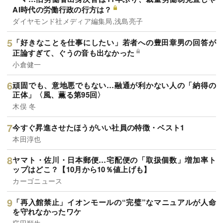
AI時代の労働行政の行方は？
ダイヤモンド社メディア編集局,浅島亮子
「好きなことを仕事にしたい」若者への豊田章男の回答が
正論すぎて、ぐうの音も出なかった
小倉健一
頑固でも、意地悪でもない…融通が利かない人の「納得の
正体」〈風、薫る第95回〉
木俣 冬
今すぐ昇進させたほうがいい社員の特徴・ベスト1
本田淳也
ヤマト・佐川・日本郵便…宅配便の「取扱個数」増加率ト
ップはどこ？【10月から10％値上げも】
カーゴニュース
「再入館禁止」イオンモールの“完璧”なマニュアルが人命
を守れなかったワケ
窪田順生