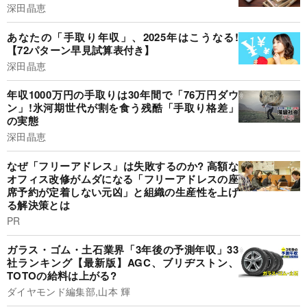
深田晶恵
あなたの「手取り年収」、2025年はこうなる!
【72パターン早見試算表付き】
深田晶恵
年収1000万円の手取りは30年間で「76万円ダウ
ン」!氷河期世代が割を食う残酷「手取り格差」
の実態
深田晶恵
なぜ「フリーアドレス」は失敗するのか? 高額な
オフィス改修がムダになる「フリーアドレスの座
席予約が定着しない元凶」と組織の生産性を上げ
る解決策とは
PR
ガラス・ゴム・土石業界「3年後の予測年収」33
社ランキング【最新版】AGC、ブリヂストン、
TOTOの給料は上がる?
ダイヤモンド編集部,山本 輝