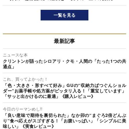
一覧を見る
最新記事
ニュースな本
クリントンが語ったシロアリ・クモ・人間の「たった1つの共
通点」
これ、買ってよかった！
「色・大きさ・形すべて好み」GUの“収納力ばつぐんショル
ダー”お薬手帳や処方薬がピッタリ入る！「重宝しています」
「サッと出かけるのに最適」《購入レビュー》
今日のリーマンめし!!
「良い意味で期待を裏切られた」なか卯の“まぐろ2倍どんぶ
り”食べ応えがスゴすぎる！「お腹いっぱい」「シンプルに美
味しい」《実食レビュー》