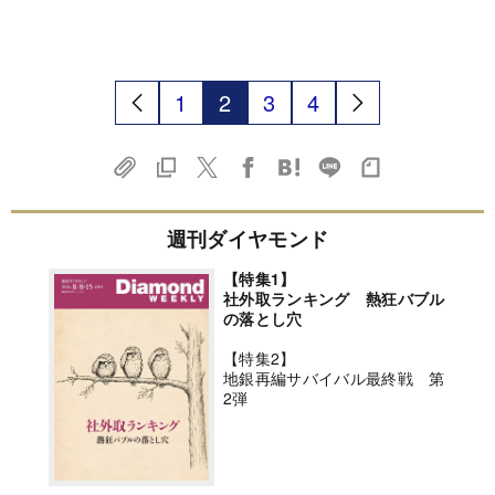
1
2
3
4
週刊ダイヤモンド
【特集1】
社外取ランキング 熱狂バブル
の落とし穴
【特集2】
地銀再編サバイバル最終戦 第
2弾