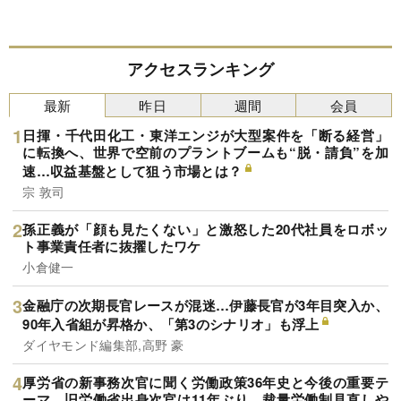
アクセスランキング
最新
昨日
週間
会員
日揮・千代田化工・東洋エンジが大型案件を「断る経営」
に転換へ、世界で空前のプラントブームも“脱・請負”を加
速…収益基盤として狙う市場とは？
宗 敦司
孫正義が「顔も見たくない」と激怒した20代社員をロボッ
ト事業責任者に抜擢したワケ
小倉健一
金融庁の次期長官レースが混迷…伊藤長官が3年目突入か、
90年入省組が昇格か、「第3のシナリオ」も浮上
ダイヤモンド編集部,高野 豪
厚労省の新事務次官に聞く労働政策36年史と今後の重要テ
ーマ…旧労働省出身次官は11年ぶり、裁量労働制見直しや