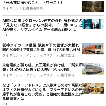
「死ぬ前に悔やむこと」・ワースト1
ダイヤモンド社書籍編集局
AI時代に勝つグローバル経営の条件:海外拠点の
「見えない経営」からの脱却。「二層ERP」と
AIが導く、リアルタイム·データ統合戦略とは
PR
阪神タイガース優勝!阪急傘下の宝塚が大揺れ...
関西私鉄5社で業績に明暗、値上げの影響も検証
ダイヤモンド・アナリティクスチーム,柳澤里佳
東急電鉄が勝ち組、京王電鉄が負け組...「関東私
鉄」5社の収入回復度に大差がついた理由
ダイヤモンド・アナリティクスチーム,柳澤里佳
なぜ「フリーアドレス」は失敗するのか? 高額な
オフィス改修がムダになる「フリーアドレスの座
席予約が定着しない元凶」と組織の生産性を上げ
る解決策とは
PR