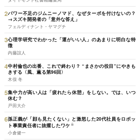
パワー不足のジムニーノマド、なぜターボを付けないの？
→スズキ開発者の「意外な答え」
フェルディナント・ヤマグチ
心理学研究でわかった「運がいい人」のあまりに明白な特
徴
内藤誼人
中村倫也の出番、これで終わり？ “まさかの役目”にやきも
きする〈風、薫る第96回〉
木俣 冬
集中力が高い人は「疲れたら休憩」をしない。では、いつ
休む？
戸田大介
孫正義が「顔も見たくない」と激怒した20代社員をロボッ
ト事業責任者に抜擢したワケ
小倉健一