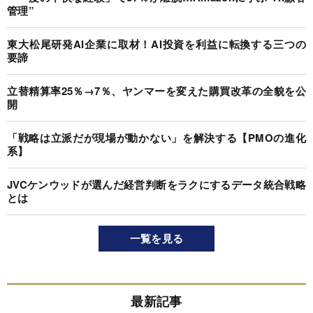
管理”
東大松尾研発AI企業に取材！AI投資を利益に転換する三つの
要諦
立替精算率25％→7％、ヤンマーを変えた購買改革の全貌を公
開
「戦略は立派だが現場が動かない」を解決する【PMOの進化
系】
JVCケンウッドが選んだ経営判断をラクにするデータ統合戦略
とは
一覧を見る
最新記事