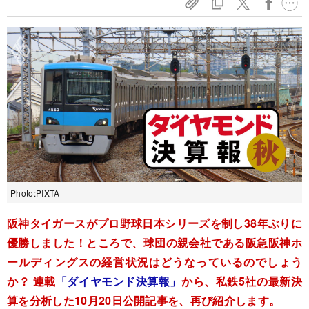
Photo:PIXTA
阪神タイガースがプロ野球日本シリーズを制し38年ぶりに
優勝しました！ところで、球団の親会社である阪急阪神ホ
ールディングスの経営状況はどうなっているのでしょう
か？ 連載
「ダイヤモンド決算報」
から、私鉄5社の最新決
算を分析した10月20日公開記事を、再び紹介します。