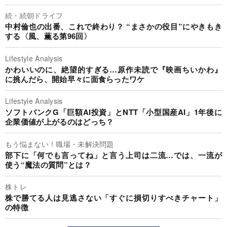
続・続朝ドライフ
中村倫也の出番、これで終わり？ “まさかの役目”にやきもき
する〈風、薫る第96回〉
Lifestyle Analysis
かわいいのに、絶望的すぎる…原作未読で『映画ちいかわ』
に挑んだら、開始早々に面食らったワケ
Lifestyle Analysis
ソフトバンクG「巨額AI投資」とNTT「小型国産AI」1年後に
企業価値が上がるのはどっち？
もう悩まない！職場・未解決問題
部下に「何でも言ってね」と言う上司は二流…では、一流が
使う“魔法の質問”とは？
株トレ
株で勝てる人は見逃さない「すぐに損切りすべきチャート」
の特徴