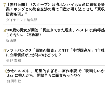
【無料公開】《スクープ》台湾ホンハイも日産に買収を提
案！ホンダとの統合交渉の裏で日産が滑り込ませた「買収
防衛条項」
ダイヤモンド編集部
100歳の男女が回答「長生きできた理由」ベスト3に納得感
しかない…〈再配信〉
折茂肇
ソフトバンクG「巨額AI投資」とNTT「小型国産AI」1年後
に企業価値が上がるのはどっち？
長野 泰和
かわいいのに、絶望的すぎる…原作未読で『映画ちいか
わ』に挑んだら、開始早々に面食らったワケ
鎌田和歌