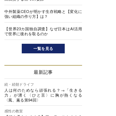
中外製薬CEOが明かす生存戦略と【変化に
強い組織の作り方】は？
【世界23カ国独自調査】なぜ日本はAI活用
で世界に後れを取るのか
一覧を見る
最新記事
続・続朝ドライフ
人は何のためなら頑張れる？→「生きる
力」が湧く〈ひと言〉に胸が熱くなる
〈風、薫る第94回〉
感性の教室