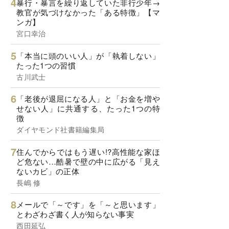
暴行・暴言を繰り返していた非行少年→
教官が気づけなかった「ある特徴」【マ
ンガ】
宮口幸治
「本当に頭のいい人」が「執着しない」
たった1つの習慣
古川武士
「老後が退屈になる人」と「お金を増や
せない人」に共通する、たった1つの特
徴
ダイヤモンド社書籍編集局
住んでからではもう遅い!?高性能な家ほ
ど危ない…酷暑で壁の中に広がる「見え
ないカビ」の正体
長嶋 修
メールで「～です」を「～と思います」
とわざわざ書く人が知らない事実
西田延弘