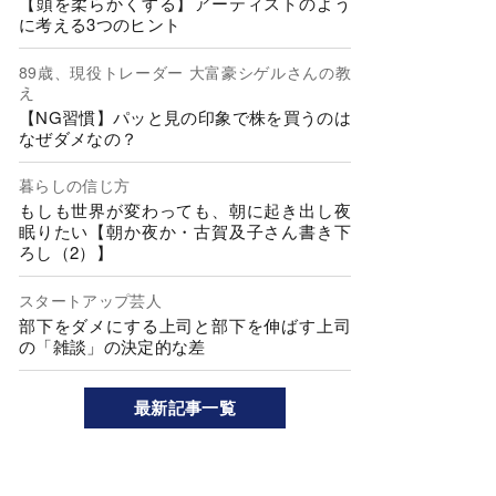
【頭を柔らかくする】アーティストのよう
に考える3つのヒント
89歳、現役トレーダー 大富豪シゲルさんの教
え
【NG習慣】パッと見の印象で株を買うのは
なぜダメなの？
暮らしの信じ方
もしも世界が変わっても、朝に起き出し夜
眠りたい【朝か夜か・古賀及子さん書き下
ろし（2）】
スタートアップ芸人
部下をダメにする上司と部下を伸ばす上司
の「雑談」の決定的な差
最新記事一覧