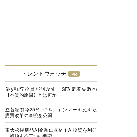
トレンドウォッチ
Sky執行役員が明かす、SFA定着失敗の
【本質的原因】とは何か
立替精算率25％→7％、ヤンマーを変えた
購買改革の全貌を公開
東大松尾研発AI企業に取材！AI投資を利益
に転換する三つの要諦