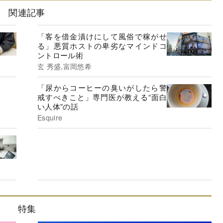
関連記事
「客を借金漬けにして風俗で稼がせ
る」悪質ホストの卑劣なマインドコ
ントロール術
玄 秀盛,富岡悠希
「尿からコーヒーの臭いがしたら警
戒すべきこと」専門医が教える“面白
い人体”の話
Esquire
特集