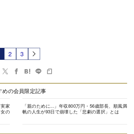
2
3
すめの会員限定記事
、実家
「親のために...」年収800万円・56歳部長、順風満
長女の
帆の人生が93日で崩壊した「悲劇の選択」とは