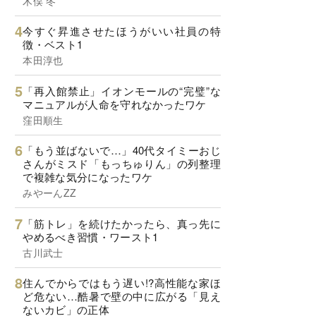
木俣 冬
今すぐ昇進させたほうがいい社員の特
徴・ベスト1
本田淳也
「再入館禁止」イオンモールの“完璧”な
マニュアルが人命を守れなかったワケ
窪田順生
「もう並ばないで…」40代タイミーおじ
さんがミスド「もっちゅりん」の列整理
で複雑な気分になったワケ
みやーんZZ
「筋トレ」を続けたかったら、真っ先に
やめるべき習慣・ワースト1
古川武士
住んでからではもう遅い!?高性能な家ほ
ど危ない…酷暑で壁の中に広がる「見え
ないカビ」の正体