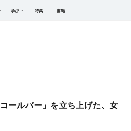
学び
特集
書籍
コールバー」を立ち上げた、女
点