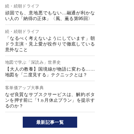
続・続朝ドライフ
頑固でも、意地悪でもない…融通が利かな
い人の「納得の正体」〈風、薫る第95回〉
続・続朝ドライフ
「なるべく考えないようにしています」朝
ドラ主演・見上愛が役作りで徹底している
意外なこと
地図で学ぶ「深読み」世界史
【大人の教養】国境線が物語に変わる……
地図を「二度見する」テクニックとは？
客単価アップ大事典
なぜ良質なサブスクサービスは、解約ボタ
ンを押す前に「1ヵ月休止プラン」を提示す
るのか？
最新記事一覧