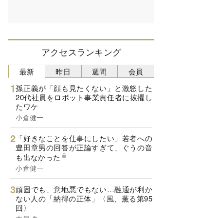
アクセスランキング
最新
昨日
週間
会員
孫正義が「顔も見たくない」と激怒した
20代社員をロボット事業責任者に抜擢し
たワケ
小倉健一
「好きなことを仕事にしたい」若者への
豊田章男の回答が正論すぎて、ぐうの音
も出なかった
小倉健一
頑固でも、意地悪でもない…融通が利か
ない人の「納得の正体」〈風、薫る第95
回〉