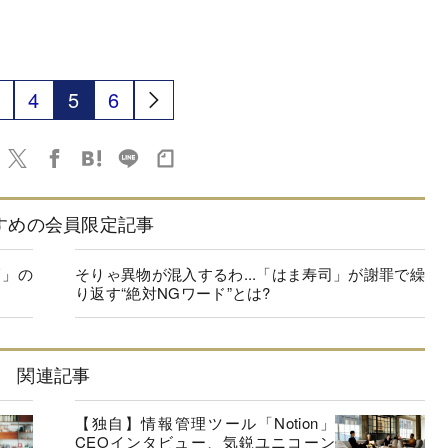
4
5
6
すめの会員限定記事
層」の
そりゃ異物が混入するわ...「はま寿司」が謝罪で繰
】
り返す“絶対NGワード”とは?
関連記事
【独自】情報管理ツール「Notion」
CEOインタビュー、気鋭ユニコーン