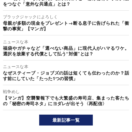
をつなぐ「意外な共通点」とは？
ブラックジャックによろしく
母親が多額の現金をプレゼント→断る息子に告げられた「衝
撃の事実」【マンガ】
ニュースな本
福袋やガチャなど「選べない商品」に現代人がハマるワケ。
選択を放棄する代償として払う“対価”とは？
ニュースな本
なぜスティーブ・ジョブズの話は短くても伝わったのか？話
す前にしていた「たった1つの習慣」
戦争めし
【マンガ】空襲警報下でも大繁盛の寿司店、集まった客たち
の「秘密の寿司ネタ」にヨダレが出そう〈再配信〉
最新記事一覧