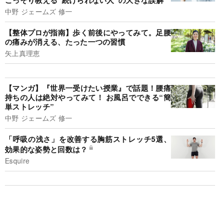
こっそり教える“続けられない人”の大きな誤解
中野 ジェームズ 修一
【整体プロが指南】歩く前後にやってみて。足腰
の痛みが消える、たった一つの習慣
矢上真理恵
【マンガ】『世界一受けたい授業』で話題！腰痛
持ちの人は絶対やってみて！ お風呂でできる“簡
単ストレッチ”
中野 ジェームズ 修一
「呼吸の浅さ」を改善する胸筋ストレッチ5選、
効果的な姿勢と回数は？
Esquire