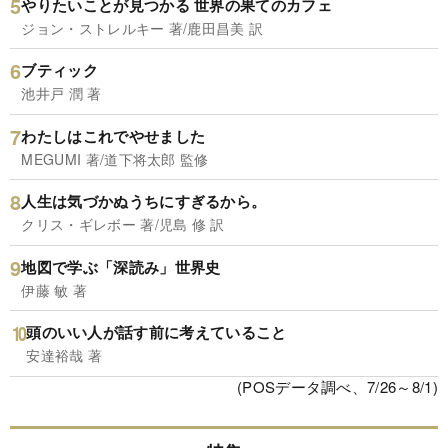
やりたいことが見つかる 世界の果てのカフェ
ジョン・ストレルキー 著/鹿田昌美 訳
ブティック
池井戸 潤 著
わたしはこれでやせました
MEGUMI 著/道下将太郎 監修
人生は気づかぬうちにすぎるから。
クリス・ギレボー 著/児島 修 訳
地図で学ぶ「深読み」世界史
伊藤 敏 著
頭のいい人が話す前に考えていること
安達裕哉 著
(POSデータ調べ、7/26～8/1)