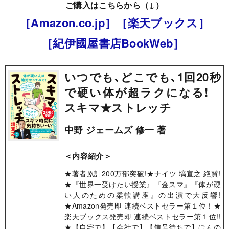
ご購入はこちらから（↓）
［Amazon.co.jp］
［楽天ブックス］
［紀伊國屋書店BookWeb］
いつでも､どこでも､1回20秒
で硬い体が超ラクになる!
スキマ★ストレッチ
中野 ジェームズ 修一 著
＜内容紹介＞
★著者累計200万部突破!★ナイツ 塙宣之 絶賛!
★『世界一受けたい授業』『金スマ』『体が硬
い人のための柔軟講座』の出演で大反響!
★Amazon発売即 連続ベストセラー第１位！★
楽天ブックス発売即 連続ベストセラー第１位!!
★【自宅で】【会社で】【信号待ちで】ほんの