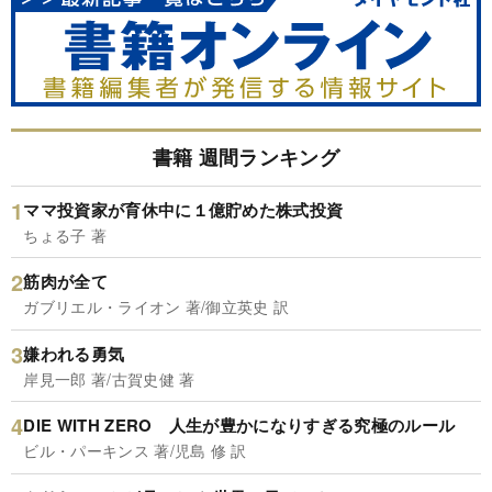
書籍 週間ランキング
ママ投資家が育休中に１億貯めた株式投資
ちょる子 著
筋肉が全て
ガブリエル・ライオン 著/御立英史 訳
嫌われる勇気
岸見一郎 著/古賀史健 著
DIE WITH ZERO 人生が豊かになりすぎる究極のルール
ビル・パーキンス 著/児島 修 訳