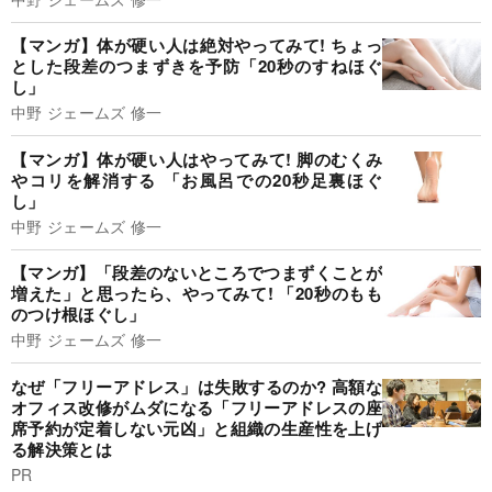
【マンガ】体が硬い人は絶対やってみて! ちょっ
とした段差のつまずきを予防「20秒のすねほぐ
し」
中野 ジェームズ 修一
【マンガ】体が硬い人はやってみて! 脚のむくみ
やコリを解消する 「お風呂での20秒足裏ほぐ
し」
中野 ジェームズ 修一
【マンガ】「段差のないところでつまずくことが
増えた」と思ったら、やってみて! 「20秒のもも
のつけ根ほぐし」
中野 ジェームズ 修一
なぜ「フリーアドレス」は失敗するのか? 高額な
オフィス改修がムダになる「フリーアドレスの座
席予約が定着しない元凶」と組織の生産性を上げ
る解決策とは
PR