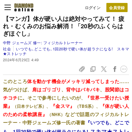
ログイン
【マンガ】体が硬い人は絶対やってみて！ 疲
れ・むくみのお悩み解消！「20秒のふくらは
ぎほぐし」
中野 ジェームズ 修一:
フィジカルトレーナー
社会
いつでも､どこでも､1回20秒で硬い体が超ラクになる! スキマ
★ストレッチ
2024年6月29日 4:49
このところ
体を動かす機会がメッキリ減ってしまった
……
気がつけば、
肩はゴリゴリ
、
背中はバキバキ
、
股関節はコ
チコチ
に。
そこで参考にしたいのが
『世界一受けたい授
、
業』
『金スマ』
『体が硬い人
（日本テレビ系）、
（TBS系）、
のための柔軟講座』
などで話題のフィジカルトレ
（NHK）
ーナー・中野ジェームズ修一氏の著書
『いつでも、どこで
スキマ★ストレ
も、1回20秒で硬い体が超ラクになる!