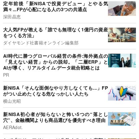
定年前後「新NISAで投資デビュー」とやる気
満々...FPが心配になる人の3つの共通点
深田晶恵
大人気FPが教える「誰でも無理なく1億円の資産
をつくる方法」
ダイヤモンド社書籍オンライン編集部
AI時代に勝つグローバル経営の条件:海外拠点の
「見えない経営」からの脱却。「二層ERP」と
AIが導く、リアルタイム·データ統合戦略とは
PR
新NISA「そんな面倒なやり方しなくても...」FP
がつい止めたくなる危なっかしい人たち
横山光昭
新NISA初心者が知らないと怖い5つの“落とし
穴”、金融機関よりも商品選びを優先すべき理由
AERAdot.