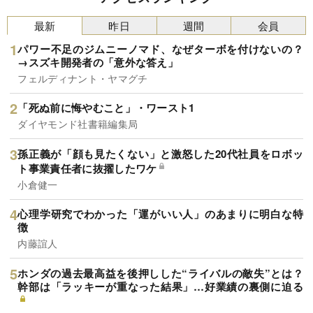
最新
昨日
週間
会員
パワー不足のジムニーノマド、なぜターボを付けないの？
→スズキ開発者の「意外な答え」
フェルディナント・ヤマグチ
「死ぬ前に悔やむこと」・ワースト1
ダイヤモンド社書籍編集局
孫正義が「顔も見たくない」と激怒した20代社員をロボッ
ト事業責任者に抜擢したワケ
小倉健一
心理学研究でわかった「運がいい人」のあまりに明白な特
徴
内藤誼人
ホンダの過去最高益を後押しした“ライバルの敵失”とは？
幹部は「ラッキーが重なった結果」…好業績の裏側に迫る