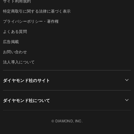
サイト利用規約
特定商取引に関する法律に基づく表示
プライバシーポリシー・著作権
よくある質問
広告掲載
お問い合わせ
法人導入について
ダイヤモンド社のサイト
Diamond Online(English)
ダイヤモンド社について
週刊ダイヤモンド
ダイヤモンド社TOP
DIAMONDハーバード・ビジネス・レビュー
© DIAMOND, INC.
会社概要
ダイヤモンドZAi（デジタル版）