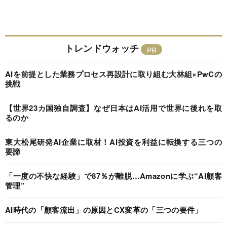
トレンドウォッチ
AIを前提とした業務プロセス再設計に取り組む大林組×PwCの
挑戦
【世界23カ国独自調査】なぜ日本はAI活用で世界に後れを取
るのか
東大松尾研発AI企業に取材！AI投資を利益に転換する三つの
要諦
「一度の不快な経験」で87％が離脱…Amazonに学ぶ“AI顧客
管理”
AI時代の「顧客流出」の原因とCX変革の「三つの要件」