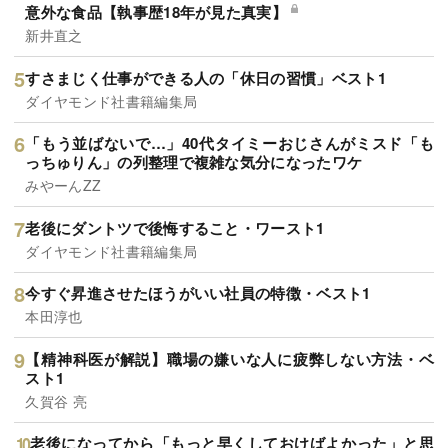
意外な食品【執事歴18年が見た真実】
新井直之
すさまじく仕事ができる人の「休日の習慣」ベスト1
ダイヤモンド社書籍編集局
「もう並ばないで…」40代タイミーおじさんがミスド「も
っちゅりん」の列整理で複雑な気分になったワケ
みやーんZZ
老後にダントツで後悔すること・ワースト1
ダイヤモンド社書籍編集局
今すぐ昇進させたほうがいい社員の特徴・ベスト1
本田淳也
【精神科医が解説】職場の嫌いな人に疲弊しない方法・ベ
スト1
久賀谷 亮
老後になってから「もっと早くしておけばよかった」と思