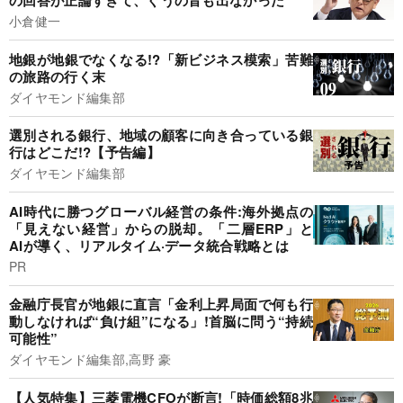
の回答が正論すぎて、ぐうの音も出なかった
小倉健一
地銀が地銀でなくなる!?「新ビジネス模索」苦難
の旅路の行く末
ダイヤモンド編集部
選別される銀行、地域の顧客に向き合っている銀
行はどこだ!?【予告編】
ダイヤモンド編集部
AI時代に勝つグローバル経営の条件:海外拠点の
「見えない経営」からの脱却。「二層ERP」と
AIが導く、リアルタイム·データ統合戦略とは
PR
金融庁長官が地銀に直言「金利上昇局面で何も行
動しなければ“負け組”になる」!首脳に問う“持続
可能性”
ダイヤモンド編集部,高野 豪
【人気特集】三菱電機CFOが断言!「時価総額8兆