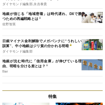
ダイヤモンド編集部,永吉泰貴
地銀が信じる「地域密着」は時代遅れ、DXで勝
つための再編戦略とは
佐野智英
日銀マイナス金利解除でメガバンクに“うれしい
誤算”、中小地銀はジリ貧の分かれる明暗
ダイヤモンド編集部
地銀が沈む時代に「信用金庫」が伸びている理
由、明暗を分ける差とは？
flier
特集