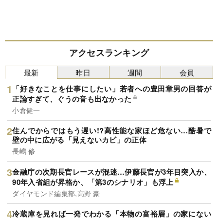
アクセスランキング
最新
昨日
週間
会員
「好きなことを仕事にしたい」若者への豊田章男の回答が
正論すぎて、ぐうの音も出なかった
小倉健一
住んでからではもう遅い!?高性能な家ほど危ない…酷暑で
壁の中に広がる「見えないカビ」の正体
長嶋 修
金融庁の次期長官レースが混迷…伊藤長官が3年目突入か、
90年入省組が昇格か、「第3のシナリオ」も浮上
ダイヤモンド編集部,高野 豪
冷蔵庫を見れば一発でわかる「本物の富裕層」の家にない