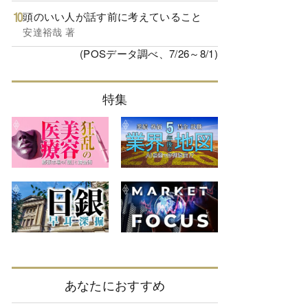
頭のいい人が話す前に考えていること
安達裕哉 著
(POSデータ調べ、7/26～8/1)
特集
あなたにおすすめ