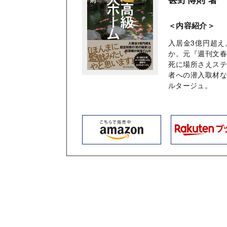
＜内容紹介＞
入居金3億円超
か。元『週刊文
死に場所さえス
者への潜入取材
ルタージュ。