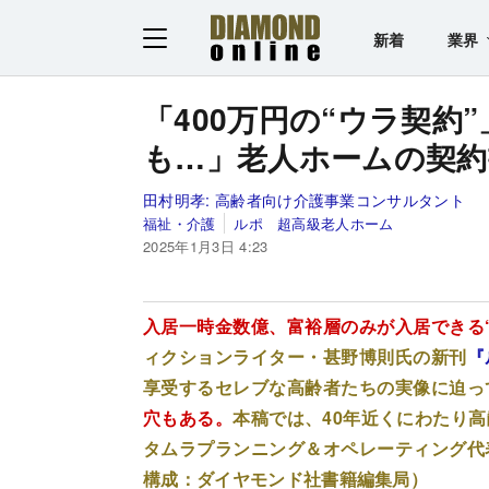
新着
業界
「400万円の“ウラ契約
も…」老人ホームの契約
田村明孝:
高齢者向け介護事業コンサルタント
福祉・介護
ルポ 超高級老人ホーム
2025年1月3日 4:23
入居一時金数億、富裕層のみが入居できる
ィクションライター・甚野博則氏の新刊
『
享受するセレブな高齢者たちの実像に迫っ
穴もある。
本稿では、40年近くにわたり
タムラプランニング＆オペレーティング代
構成：ダイヤモンド社書籍編集局）