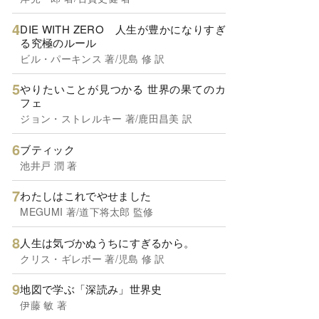
DIE WITH ZERO 人生が豊かになりすぎ
る究極のルール
ビル・パーキンス 著/児島 修 訳
やりたいことが見つかる 世界の果てのカ
フェ
ジョン・ストレルキー 著/鹿田昌美 訳
ブティック
池井戸 潤 著
わたしはこれでやせました
MEGUMI 著/道下将太郎 監修
人生は気づかぬうちにすぎるから。
クリス・ギレボー 著/児島 修 訳
地図で学ぶ「深読み」世界史
伊藤 敏 著