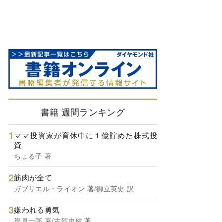
書籍 週間ランキング
ママ投資家が育休中に１億貯めた株式投
資
ちょる子 著
筋肉が全て
ガブリエル・ライオン 著/御立英史 訳
嫌われる勇気
岸見一郎 著/古賀史健 著