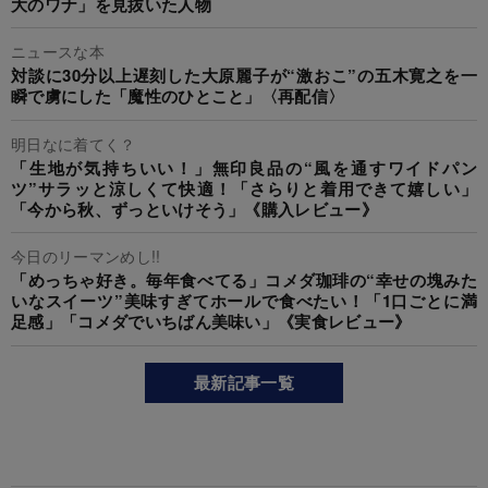
大のワナ」を見抜いた人物
ニュースな本
対談に30分以上遅刻した大原麗子が“激おこ”の五木寛之を一
瞬で虜にした「魔性のひとこと」〈再配信〉
明日なに着てく？
「生地が気持ちいい！」無印良品の“風を通すワイドパン
ツ”サラッと涼しくて快適！「さらりと着用できて嬉しい」
「今から秋、ずっといけそう」《購入レビュー》
今日のリーマンめし!!
「めっちゃ好き。毎年食べてる」コメダ珈琲の“幸せの塊みた
いなスイーツ”美味すぎてホールで食べたい！「1口ごとに満
足感」「コメダでいちばん美味い」《実食レビュー》
最新記事一覧