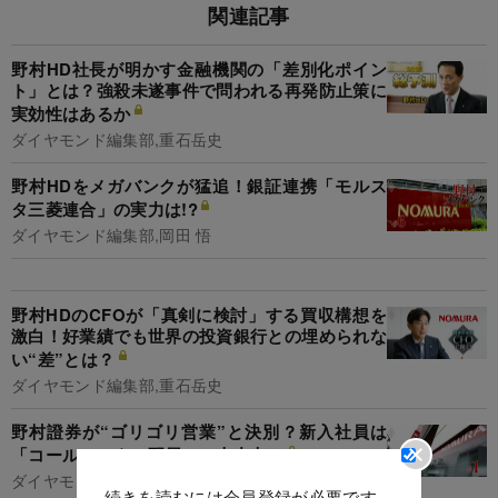
関連記事
野村HD社長が明かす金融機関の「差別化ポイン
ト」とは？強殺未遂事件で問われる再発防止策に
実効性はあるか
ダイヤモンド編集部,重石岳史
野村HDをメガバンクが猛追！銀証連携「モルス
タ三菱連合」の実力は!?
ダイヤモンド編集部,岡田 悟
野村HDのCFOが「真剣に検討」する買収構想を
激白！好業績でも世界の投資銀行との埋められな
い“差”とは？
ダイヤモンド編集部,重石岳史
野村證券が“ゴリゴリ営業”と決別？新入社員は
「コールセンター配属」で大丈夫か
ダイヤモンド編集部,岡田 悟
続きを読むには会員登録が必要です。