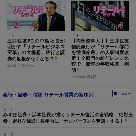
＃2
＃4
三井住友FGの中島社長が
【内部資料入手】三井住友
明かす「リテールビジネス
信託銀行が「リテール部門
変革」の大構想、銀行と証
を徹底冷遇」の人事制度改
定！全部門の給与レンジ比
券の垣根がなくなる!?
較で「驚愕の年収格差」判
2025年7月30日
明
2025年8月4日
銀行・証券・信託 リテール営業の新序列
フォロー
＃11
みずほ証券・浜本社長が描くリテール復活の全戦略、絶対王
者・野村を猛追し数年内に「ナンバーワンを奪還」する！
＃10