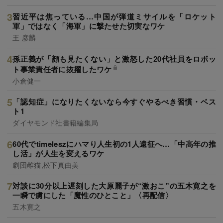
習近平は焦っている…中国が弾道ミサイルを「ロケット
軍」ではなく「海軍」に撃たせた切実なワケ
王 彦麟
孫正義が「顔も見たくない」と激怒した20代社員をロボッ
ト事業責任者に抜擢したワケ
小倉健一
「認知症」になりたくないなら今すぐやるべき習慣・ベス
ト1
ダイヤモンド社書籍編集局
60代でtimeleszにハマり人生初の1人遠征へ…「中高年の推
し活」が人生を変えるワケ
劇団雌猫,松下真由美
対談に30分以上遅刻した大原麗子が“激おこ”の五木寛之を
一瞬で虜にした「魔性のひとこと」〈再配信〉
五木寛之