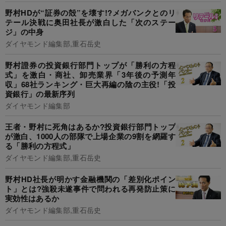
野村HDが“証券の殻”を壊す!?メガバンクとのリ
テール決戦に奥田社長が激白した「次のステー
ジ」の中身
ダイヤモンド編集部,重石岳史
野村證券の投資銀行部門トップが「勝利の方程
式」を激白・商社、卸売業界「3年後の予測年
収」68社ランキング・巨大再編の陰の主役!「投
資銀行」の最新序列
ダイヤモンド編集部
王者・野村に死角はあるか?投資銀行部門トップ
が激白、1000人の部隊で上場企業の9割を網羅す
る「勝利の方程式」
ダイヤモンド編集部,重石岳史
野村HD社長が明かす金融機関の「差別化ポイン
ト」とは?強殺未遂事件で問われる再発防止策に
実効性はあるか
ダイヤモンド編集部,重石岳史