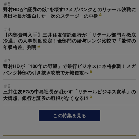
＃5
野村HDが“証券の殻”を壊す!?メガバンクとのリテール決戦に
奥田社長が激白した「次のステージ」の中身
＃4
【内部資料入手】三井住友信託銀行が「リテール部門を徹底
冷遇」の人事制度改定！全部門の給与レンジ比較で「驚愕の
年収格差」判明
＃3
野村HDが「100年の野望」で銀行ビジネスに本格参戦！メガ
バンク幹部の引き抜き攻勢で牙城侵攻へ
＃2
三井住友FGの中島社長が明かす「リテールビジネス変革」の
大構想、銀行と証券の垣根がなくなる!?
この特集を見る