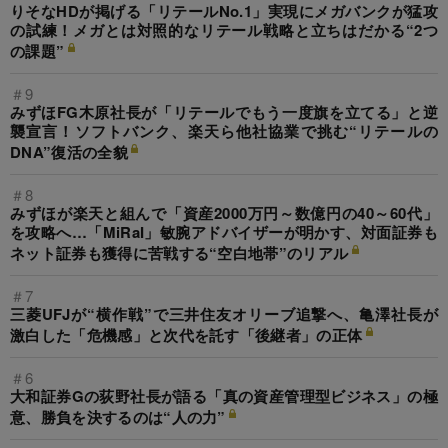
りそなHDが掲げる「リテールNo.1」実現にメガバンクが猛攻
の試練！メガとは対照的なリテール戦略と立ちはだかる“2つ
の課題”
＃9
みずほFG木原社長が「リテールでもう一度旗を立てる」と逆
襲宣言！ソフトバンク、楽天ら他社協業で挑む“リテールの
DNA”復活の全貌
＃8
みずほが楽天と組んで「資産2000万円～数億円の40～60代」
を攻略へ…「MiRaI」敏腕アドバイザーが明かす、対面証券も
ネット証券も獲得に苦戦する“空白地帯”のリアル
＃7
三菱UFJが“横作戦”で三井住友オリーブ追撃へ、亀澤社長が
激白した「危機感」と次代を託す「後継者」の正体
＃6
大和証券Gの荻野社長が語る「真の資産管理型ビジネス」の極
意、勝負を決するのは“人の力”