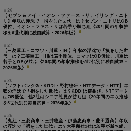
＃28
【セブン＆アイ・イオン・ファーストリテイリング・ニト
リ】年収の浮沈で「損をした世代」は？セブン・ニトリはOB
優位、イオン・ファストリは若手が勝ち組《20年間の年収推
移を5世代別に独自試算・2026年版》
＃27
【三菱重工・コマツ・川重・IHI】年収の浮沈で「損をした世
代」は？三菱重工・IHIは若手優位、コマツはOB優位、川重は
若手とOBが並ぶ《20年間の年収推移を5世代別に独自試算・
2026年版》
＃26
【ソフトバンクG・KDDI・野村総研・NTTデータ・NTT】年
収の浮沈で「損をした世代」は？KDDIは横並び、NTTデータ
はOB優位、他3社はシニア社員が勝ち組《20年間の年収推移
を5世代別に独自試算・2026年版》
＃25
【丸紅・三菱商事・三井物産・伊藤忠商事・豊田通商】年収
の浮沈で「損をした世代」は？大手商社5社は若手が勝ち組、