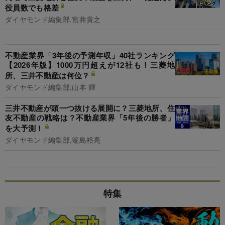
役員数でも格差
ダイヤモンド編集部,宮井貴之
不動産業界「3年後の予測年収」40社ランキング
【2026年版】1000万円超えが12社も！三菱地
所、三井不動産は何位？
ダイヤモンド編集部,山本 輝
三井不動産が頭一つ抜ける展開に？三菱地所、住
友不動産の戦略は？不動産業界「5年後の勝者」
を大予測！
ダイヤモンド編集部,篭島裕亮
特集