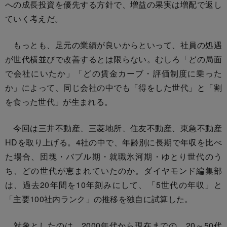
への成長投資を優先する方針で、増益の果実は増配で返し
ていく考えだ。
もっとも、足元の業績が良いからといって、社員の処遇
が世代横並びで改善するとは限らない。むしろ「どの局面
で会社にいたか」「どの賃金カーブ・評価制度に乗った
か」によって、同じ会社の中でも「得をした世代」と「割
を食った世代」が生まれる。
今回は三井不動産、三菱地所、住友不動産、東急不動産
HDを取り上げる。4社の中で、年齢別に長期で年収を比べ
た場合、団塊・バブル期・就職氷河期・ゆとり世代のう
ち、どの世代が恵まれていたのか。ダイヤモンド編集部
は、過去20年間を10年刻みにして、「5世代の年収」と
「主要100社内ランク」の推移を独自に試算した。
対象としたのは、2000年代から現在までの、20～50代