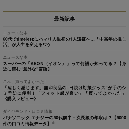
最新記事
ニュースな本
60代でtimeleszにハマり人生初の1人遠征へ…「中高年の推し
活」が人生を変えるワケ
ニュースな本
スーパーの「AEON（イオン）」って何語か知ってる？【身
近に潜む“意外な”言語】
これ、買ってよかった！
「涼しく感じます」無印良品の“日焼け対策グッズ”が手のシ
ミ予防に便利！「フィット感が良い」「買ってよかった」
《購入レビュー》
ダイヤモンド・口コミ情報
パナソニック エナジーの50代前半・次長級の年収は？【5000
件の口コミ情報データ】