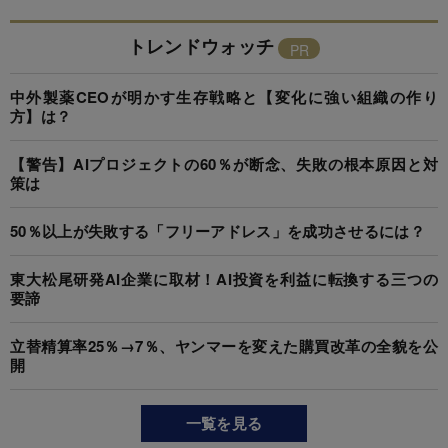
トレンドウォッチ
中外製薬CEOが明かす生存戦略と【変化に強い組織の作り
方】は？
【警告】AIプロジェクトの60％が断念、失敗の根本原因と対
策は
50％以上が失敗する「フリーアドレス」を成功させるには？
東大松尾研発AI企業に取材！AI投資を利益に転換する三つの
要諦
立替精算率25％→7％、ヤンマーを変えた購買改革の全貌を公
開
一覧を見る