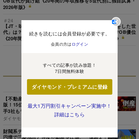
OB世代が負け組《20年間の年収推移を5世代別に独自試算・
2026年版》
＃24
【JT・味の素・明治・日清食品】年収の浮沈で「損をした世
代」は？若手が勝ち組のJT・明治・日清、味の素だけOB優位
続きを読むには会員登録が必要です。
《20年間の年収推移を5世代別に独自試算・2026年版》
会員の方は
ログイン
この特集を見る
すべての記事が読み放題！
7日間無料体験
関連記事
ダイヤモンド・プレミアムに登録
【不動産66社】倒産危険度ランキング2026最新
版！15位ヒューリック、11位東京建物、財閥大
最大1万円割引キャンペーン実施中！
手3社もランクイン
詳細はこちら
ダイヤモンド編集部
財閥系デベ3社の給料対決！三井不動産が数百万
円増で三菱地所と住友不動産を圧倒、「億超え」