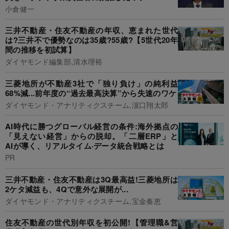
小倉健一
三井不動産・住友不動産の年収、恵まれた世代
は?三井不で優勢なのは35歳?55歳?【5世代20年
間の推移を初試算】
ダイヤモンド編集部,清水理裕
三菱地所が不動産3社で「独り負け」の純利益
68%減...前年度の“過去最高決算”から失速のワケ
ダイヤモンド・アナリティクスチーム,濵口翔太郎
AI時代に勝つグローバル経営の条件:海外拠点の
「見えない経営」からの脱却。「二層ERP」と
AIが導く、リアルタイム·データ統合戦略とは
PR
三井不動産・住友不動産は3Q最高益!三菱地所は
2ケタ減益も、4Qで意外な展開が...
ダイヤモンド・アナリティクスチーム,宝金奏恵
住友不動産の世代別年収を初公開!【管理職&営