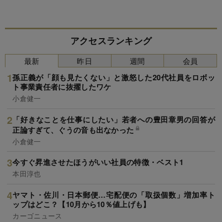
アクセスランキング
最新
昨日
週間
会員
孫正義が「顔も見たくない」と激怒した20代社員をロボッ
ト事業責任者に抜擢したワケ
小倉健一
「好きなことを仕事にしたい」若者への豊田章男の回答が
正論すぎて、ぐうの音も出なかった
小倉健一
今すぐ昇進させたほうがいい社員の特徴・ベスト1
本田淳也
ヤマト・佐川・日本郵便…宅配便の「取扱個数」増加率ト
ップはどこ？【10月から10％値上げも】
カーゴニュース