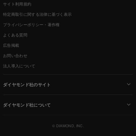
サイト利用規約
特定商取引に関する法律に基づく表示
プライバシーポリシー・著作権
よくある質問
広告掲載
お問い合わせ
法人導入について
ダイヤモンド社のサイト
Diamond Online(English)
ダイヤモンド社について
週刊ダイヤモンド
ダイヤモンド社TOP
DIAMONDハーバード・ビジネス・レビュー
© DIAMOND, INC.
会社概要
ダイヤモンドZAi（デジタル版）