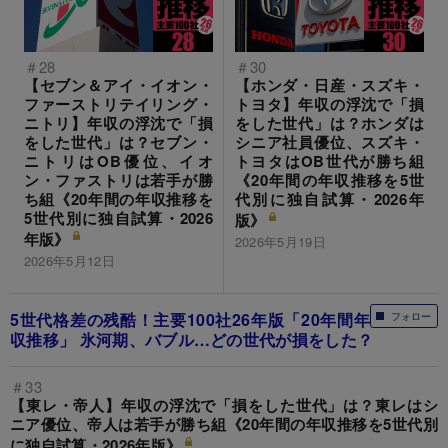
＃28
＃30
【セブン＆アイ・イオン・
【ホンダ・日産・スズキ・
ファーストリテイリング・
トヨタ】年収の浮沈で「損
ニトリ】年収の浮沈で「損
をした世代」は？ホンダは
をした世代」は？セブン・
シニア社員優位、スズキ・
ニトリはOB優位、イオ
トヨタはOB世代が勝ち組
ン・ファストリは若手が勝
《20年間の年収推移を5世
ち組《20年間の年収推移を
代別に独自試算・2026年
5世代別に独自試算・2026
版》
年版》
2026年5月19日
2026年5月12日
5世代格差の残酷！主要100社26年版「20年間年
フォロー
収推移」 氷河期、バブル…どの世代が損をした？
＃33
【東レ・帝人】年収の浮沈で「損をした世代」は？東レはシ
ニア優位、帝人は若手が勝ち組《20年間の年収推移を5世代別
に独自試算・2026年版》