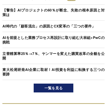
【警告】AIプロジェクトの60％が断念、失敗の根本原因と対
策は
AI時代の「顧客流出」の原因とCX変革の「三つの要件」
AIを前提とした業務プロセス再設計に取り組む大林組×PwCの
挑戦
立替精算率25％→7％、ヤンマーを変えた購買改革の全貌を公
開
東大松尾研発AI企業に取材！AI投資を利益に転換する三つの
要諦
一覧を見る