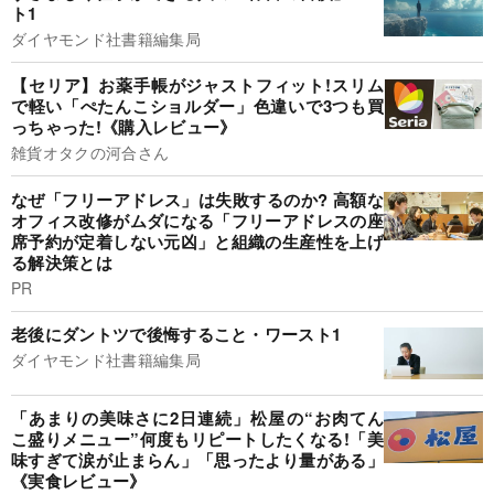
ト1
ダイヤモンド社書籍編集局
【セリア】お薬手帳がジャストフィット!スリム
で軽い「ぺたんこショルダー」色違いで3つも買
っちゃった!《購入レビュー》
雑貨オタクの河合さん
なぜ「フリーアドレス」は失敗するのか? 高額な
オフィス改修がムダになる「フリーアドレスの座
席予約が定着しない元凶」と組織の生産性を上げ
る解決策とは
PR
老後にダントツで後悔すること・ワースト1
ダイヤモンド社書籍編集局
「あまりの美味さに2日連続」松屋の“お肉てん
こ盛りメニュー”何度もリピートしたくなる!「美
味すぎて涙が止まらん」「思ったより量がある」
《実食レビュー》