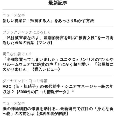
最新記事
ニュースな本
新しい提案に「抵抗する人」をあっさり動かす方法
ブラックジャックによろしく
「私は被害者なのよ」差別的発言を叫ぶ“被害女性”を一刀両
断した医師の言葉【マンガ】
明日なに着てく？
「全種類買ってしまいました」ユニクロ×サンリオの“ひんや
りルームウェア”に絶賛の声「とにかく超可愛い」「部屋着に
欠かせません」《購入レビュー》
ダイヤモンド・口コミ情報
AGC（旧・旭硝子）の40代前半・シニアマネージャー級の年
収は？【5000件の口コミ情報データ】
ニュースな本
脳の神経細胞の修復を助ける…最新研究で注目の「身近な食
べ物」の名前とは【脳科学者が解説】