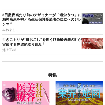
3日徹夜当たり前のデザイナーが「過労うつ」に
精神疾患を抱える生活保護受給者の自立へのジレ
ンマ
みわよしこ
引きこもりが“町おこし”を担う!?高齢過疎の町が
実践する先進的取り組み
池上正樹
特集