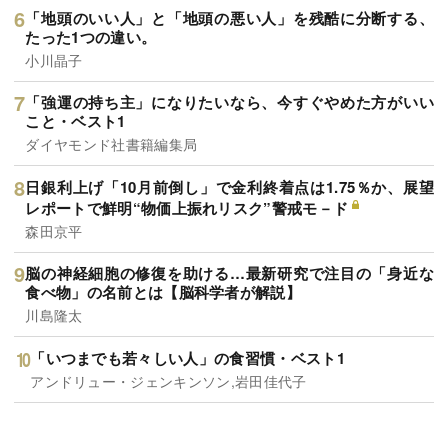
「地頭のいい人」と「地頭の悪い人」を残酷に分断する、
たった1つの違い。
小川晶子
「強運の持ち主」になりたいなら、今すぐやめた方がいい
こと・ベスト1
ダイヤモンド社書籍編集局
日銀利上げ「10月前倒し」で金利終着点は1.75％か、展望
レポートで鮮明“物価上振れリスク”警戒モ－ド
森田京平
脳の神経細胞の修復を助ける…最新研究で注目の「身近な
食べ物」の名前とは【脳科学者が解説】
川島隆太
「いつまでも若々しい人」の食習慣・ベスト1
アンドリュー・ジェンキンソン,岩田佳代子