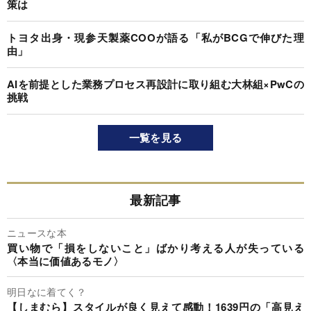
策は
トヨタ出身・現参天製薬COOが語る「私がBCGで伸びた理
由」
AIを前提とした業務プロセス再設計に取り組む大林組×PwCの
挑戦
一覧を見る
最新記事
ニュースな本
買い物で「損をしないこと」ばかり考える人が失っている
〈本当に価値あるモノ〉
明日なに着てく？
【しまむら】スタイルが良く見えて感動！1639円の「高見え