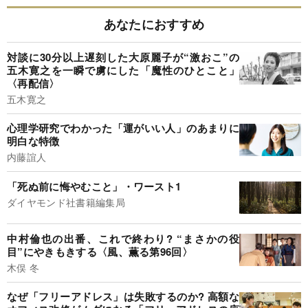
あなたにおすすめ
対談に30分以上遅刻した大原麗子が“激おこ”の
五木寛之を一瞬で虜にした「魔性のひとこと」
〈再配信〉
五木寛之
心理学研究でわかった「運がいい人」のあまりに
明白な特徴
内藤誼人
「死ぬ前に悔やむこと」・ワースト1
ダイヤモンド社書籍編集局
中村倫也の出番、これで終わり? “まさかの役
目”にやきもきする〈風、薫る第96回〉
木俣 冬
なぜ「フリーアドレス」は失敗するのか? 高額な