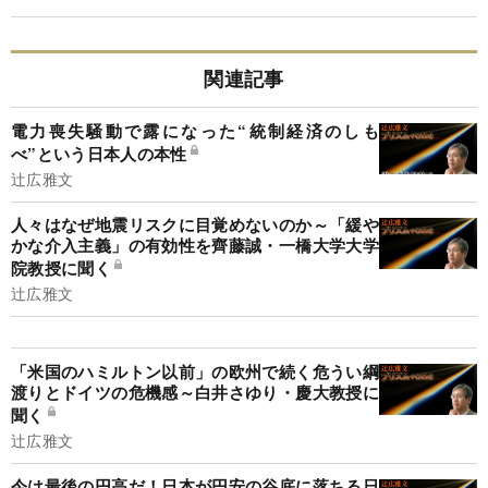
関連記事
電力喪失騒動で露になった“統制経済のしも
べ”という日本人の本性
辻広雅文
人々はなぜ地震リスクに目覚めないのか～「緩や
かな介入主義」の有効性を齊藤誠・一橋大学大学
院教授に聞く
辻広雅文
「米国のハミルトン以前」の欧州で続く危うい綱
渡りとドイツの危機感～白井さゆり・慶大教授に
聞く
辻広雅文
今は最後の円高だ！日本が円安の谷底に落ちる日