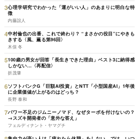
心理学研究でわかった「運がいい人」のあまりに明白な特
徴
内藤誼人
中村倫也の出番、これで終わり？ “まさかの役目”にやきも
きする〈風、薫る第96回〉
木俣 冬
100歳の男女が回答「長生きできた理由」ベスト3に納得感
しかない…〈再配信〉
折茂肇
ソフトバンクG「巨額AI投資」とNTT「小型国産AI」1年後
に企業価値が上がるのはどっち？
長野 泰和
パワー不足のジムニーノマド、なぜターボを付けないの？
→スズキ開発者の「意外な答え」
フェルディナント・ヤマグチ
集中力が高い人は「疲れたら休憩」をしない。では、いつ