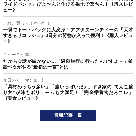
ワイドパンツ」びよ〜んと伸びる生地で楽ちん！《購入レビ
ュー》
これ、買ってよかった！
一瞬でトートバッグに大変身！アフタヌーンティーの「天才
すぎるサコッシュ」2日分の荷物が入って便利！《購入レビュ
ー》
ニュースな本
だから会話が続かない…「温泉旅行に行ったんですよ～」雑
談ベタがやる“最初の一言”とは
今日のリーマンめし!!
「具材めっちゃ多い」「腹いっぱいだァ」すき家の“てんこ盛
り丼”が味もボリュームも大満足！「完全栄養食だろコレ」
《実食レビュー》
最新記事一覧