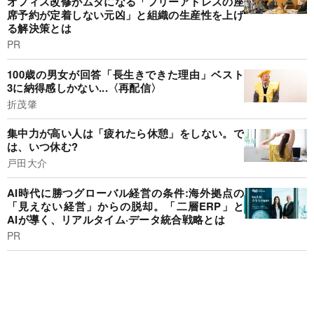
オフィス改修がムダになる「フリーアドレスの座
席予約が定着しない元凶」と組織の生産性を上げ
る解決策とは
PR
100歳の男女が回答「長生きできた理由」ベスト
3に納得感しかない...〈再配信〉
折茂肇
集中力が高い人は「疲れたら休憩」をしない。で
は、いつ休む?
戸田大介
AI時代に勝つグローバル経営の条件:海外拠点の
「見えない経営」からの脱却。「二層ERP」と
AIが導く、リアルタイム·データ統合戦略とは
PR