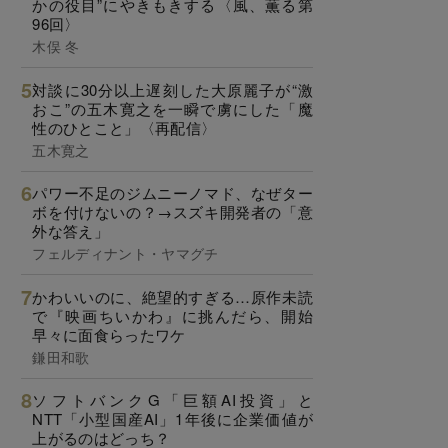
かの役目”にやきもきする〈風、薫る第
96回〉
木俣 冬
対談に30分以上遅刻した大原麗子が“激
おこ”の五木寛之を一瞬で虜にした「魔
性のひとこと」〈再配信〉
五木寛之
パワー不足のジムニーノマド、なぜター
ボを付けないの？→スズキ開発者の「意
外な答え」
フェルディナント・ヤマグチ
かわいいのに、絶望的すぎる…原作未読
で『映画ちいかわ』に挑んだら、開始
早々に面食らったワケ
鎌田和歌
ソフトバンクG「巨額AI投資」と
NTT「小型国産AI」1年後に企業価値が
上がるのはどっち？