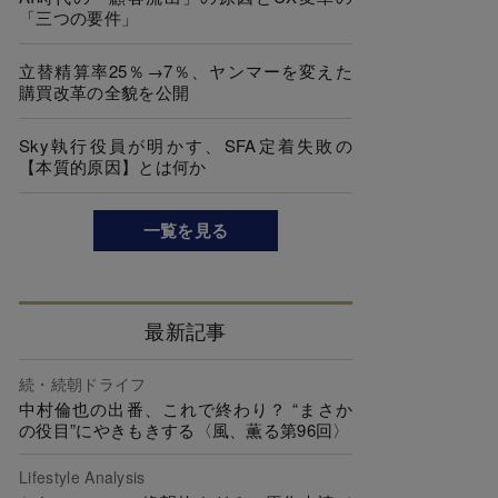
「三つの要件」
立替精算率25％→7％、ヤンマーを変えた
購買改革の全貌を公開
Sky執行役員が明かす、SFA定着失敗の
【本質的原因】とは何か
一覧を見る
最新記事
続・続朝ドライフ
中村倫也の出番、これで終わり？ “まさか
の役目”にやきもきする〈風、薫る第96回〉
Lifestyle Analysis