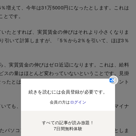
％増えて、今年は31万5000円になったとします。これは
ことです。
ていたとすれば、実質賃金の伸びはそれより小さくなりま
り引いて計算しますが、「5％から2％を引いて、ほぼ3％
。
ら、実質賃金の伸びはゼロ近辺になります。これは、給料
ビスの量はほとんど変わっていないということです。見掛
なったとはいえません。ただし、これなら、まだ「トント
続きを読むには会員登録が必要です。
会員の方は
ログイン
いても、物価の上昇がそれを上回る「実質賃金がマイナ
すべての記事が読み放題！
7日間無料体験
たパソコンの価格が10％上昇して33万円になったとしま