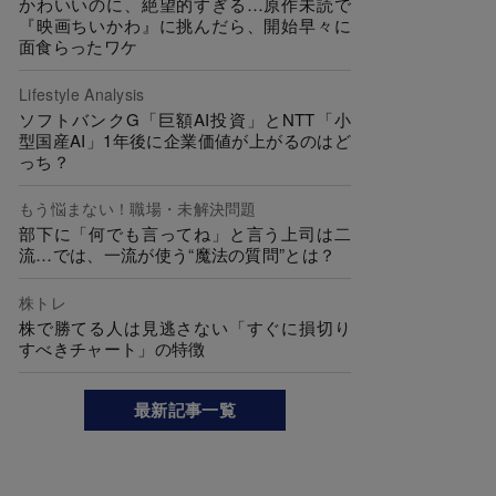
かわいいのに、絶望的すぎる…原作未読で
『映画ちいかわ』に挑んだら、開始早々に
面食らったワケ
Lifestyle Analysis
ソフトバンクG「巨額AI投資」とNTT「小
型国産AI」1年後に企業価値が上がるのはど
っち？
もう悩まない！職場・未解決問題
部下に「何でも言ってね」と言う上司は二
流…では、一流が使う“魔法の質問”とは？
株トレ
株で勝てる人は見逃さない「すぐに損切り
すべきチャート」の特徴
最新記事一覧