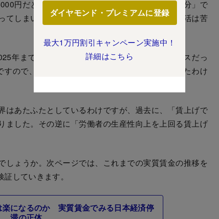
5000円だとします。すると、以前なら「給料一カ月分」で
ダイヤモンド・プレミアムに登録
ってしまいました。額面の給料は増えていても、生活は苦
最大1万円割引キャンペーン実施中！
詳細はこちら
025年までの28年間のうち実質賃金の伸び率がプラスだっ
ですので、まさしく、近年の日本がその状態にあったわけ
界はあたふたとしているわけですが、過去に、「賃上げで
りました。その逆に「労働者の生産性向上を上回る賃上げ
でしょうか。次ページでは、これまでの実質賃金の推移を
検証していきます。
活は楽になるのか 実質賃金でみる日本経済停
滞の正体