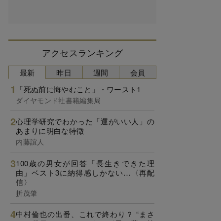
アクセスランキング
最新
昨日
週間
会員
「死ぬ前に悔やむこと」・ワースト1
ダイヤモンド社書籍編集局
心理学研究でわかった「運がいい人」の
あまりに明白な特徴
内藤誼人
100歳の男女が回答「長生きできた理
由」ベスト3に納得感しかない…〈再配
信〉
折茂肇
中村倫也の出番、これで終わり？ “まさ