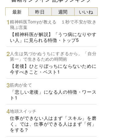
最新
昨日
週間
いいね
精神科医Tomyが教える １秒で不安が吹き
飛ぶ言葉
【精神科医が解説】「うつ病になりやす
い人」に見られる特徴・トップ5
人生は気づかぬうちにすぎるから。「自分
第一」で生きるための時間術
【老後】ひとりぼっちにならないために
今すべきこと・ベスト1
筋肉が全て
「悲しい老後」になる人の特徴・ワース
ト1
地頭スイッチ
仕事ができない人はまず「スキル」を磨
く。では、仕事ができる人はまず「何」
をする？