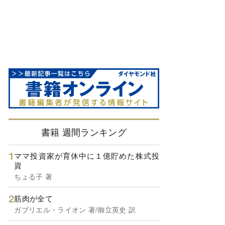
書籍 週間ランキング
ママ投資家が育休中に１億貯めた株式投
資
ちょる子 著
筋肉が全て
ガブリエル・ライオン 著/御立英史 訳