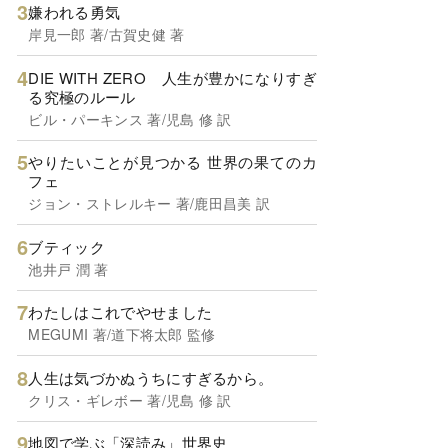
嫌われる勇気
岸見一郎 著/古賀史健 著
DIE WITH ZERO 人生が豊かになりすぎ
る究極のルール
ビル・パーキンス 著/児島 修 訳
やりたいことが見つかる 世界の果てのカ
フェ
ジョン・ストレルキー 著/鹿田昌美 訳
ブティック
池井戸 潤 著
わたしはこれでやせました
MEGUMI 著/道下将太郎 監修
人生は気づかぬうちにすぎるから。
クリス・ギレボー 著/児島 修 訳
地図で学ぶ「深読み」世界史