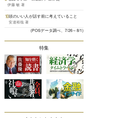
伊藤 敏 著
頭のいい人が話す前に考えていること
安達裕哉 著
(POSデータ調べ、7/26～8/1)
特集