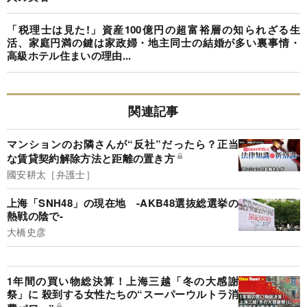
「税理士は見た!」資産100億円の超富裕層の知られざる生
活、家庭円満の鍵は家政婦・地主同士の結婚が多い裏事情・
高級ホテル住まいの理由...
関連記事
マンションのお隣さんが“反社”だったら？正当
な賃貸契約解除方法と距離の置き方
國安耕太［弁護士］
上海「SNH48」の現在地 -AKB48選抜総選挙の
熱戦の陰で-
大橋史彦
1年間の買い物総決算！上海三越「冬の大感謝
祭」に 殺到する女性たちの“スーパーウルトラ消