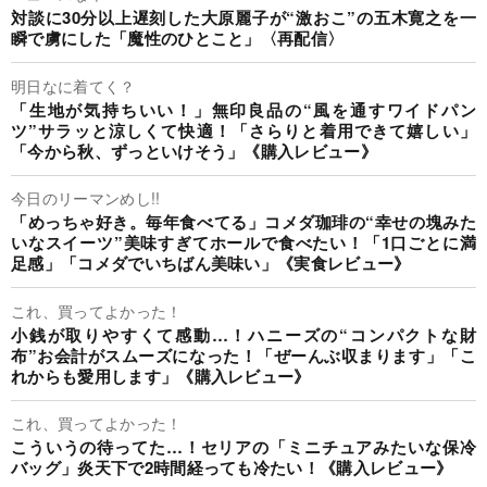
対談に30分以上遅刻した大原麗子が“激おこ”の五木寛之を一
瞬で虜にした「魔性のひとこと」〈再配信〉
明日なに着てく？
「生地が気持ちいい！」無印良品の“風を通すワイドパン
ツ”サラッと涼しくて快適！「さらりと着用できて嬉しい」
「今から秋、ずっといけそう」《購入レビュー》
今日のリーマンめし!!
「めっちゃ好き。毎年食べてる」コメダ珈琲の“幸せの塊みた
いなスイーツ”美味すぎてホールで食べたい！「1口ごとに満
足感」「コメダでいちばん美味い」《実食レビュー》
これ、買ってよかった！
小銭が取りやすくて感動…！ハニーズの“コンパクトな財
布”お会計がスムーズになった！「ぜーんぶ収まります」「こ
れからも愛用します」《購入レビュー》
これ、買ってよかった！
こういうの待ってた…！セリアの「ミニチュアみたいな保冷
バッグ」炎天下で2時間経っても冷たい！《購入レビュー》