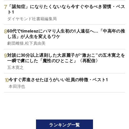
「認知症」になりたくないなら今すぐやるべき習慣・ベス
ト1
ダイヤモンド社書籍編集局
60代でtimeleszにハマり人生初の1人遠征へ…「中高年の推
し活」が人生を変えるワケ
劇団雌猫,松下真由美
対談に30分以上遅刻した大原麗子が“激おこ”の五木寛之を
一瞬で虜にした「魔性のひとこと」〈再配信〉
五木寛之
今すぐ昇進させたほうがいい社員の特徴・ベスト1
本田淳也
ランキング一覧