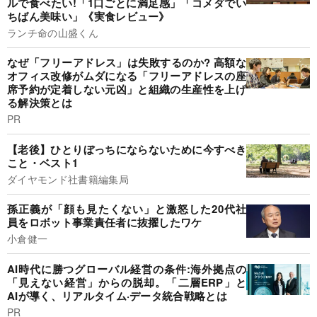
ルで食べたい!「1口ごとに満足感」「コメダでい
ちばん美味い」《実食レビュー》
ランチ命の山盛くん
なぜ「フリーアドレス」は失敗するのか? 高額な
オフィス改修がムダになる「フリーアドレスの座
席予約が定着しない元凶」と組織の生産性を上げ
る解決策とは
PR
【老後】ひとりぼっちにならないために今すべき
こと・ベスト1
ダイヤモンド社書籍編集局
孫正義が「顔も見たくない」と激怒した20代社
員をロボット事業責任者に抜擢したワケ
小倉健一
AI時代に勝つグローバル経営の条件:海外拠点の
「見えない経営」からの脱却。「二層ERP」と
AIが導く、リアルタイム·データ統合戦略とは
PR