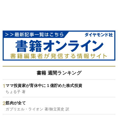
書籍 週間ランキング
ママ投資家が育休中に１億貯めた株式投資
ちょる子 著
筋肉が全て
ガブリエル・ライオン 著/御立英史 訳