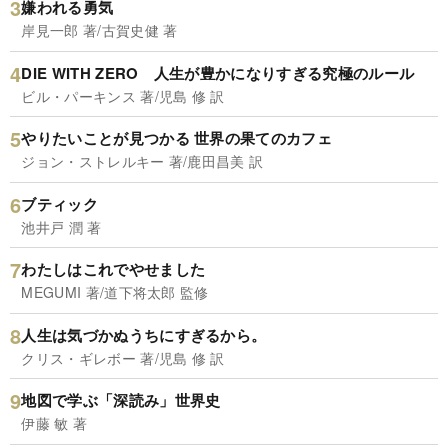
嫌われる勇気
岸見一郎 著/古賀史健 著
DIE WITH ZERO 人生が豊かになりすぎる究極のルール
ビル・パーキンス 著/児島 修 訳
やりたいことが見つかる 世界の果てのカフェ
ジョン・ストレルキー 著/鹿田昌美 訳
ブティック
池井戸 潤 著
わたしはこれでやせました
MEGUMI 著/道下将太郎 監修
人生は気づかぬうちにすぎるから。
クリス・ギレボー 著/児島 修 訳
地図で学ぶ「深読み」世界史
伊藤 敏 著