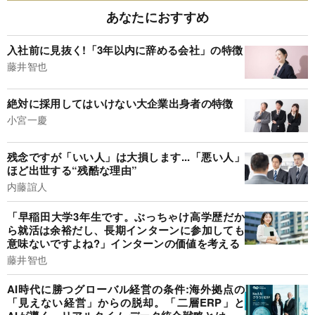
あなたにおすすめ
入社前に見抜く!「3年以内に辞める会社」の特徴
藤井智也
絶対に採用してはいけない大企業出身者の特徴
小宮一慶
残念ですが「いい人」は大損します...「悪い人」
ほど出世する“残酷な理由”
内藤誼人
「早稲田大学3年生です。ぶっちゃけ高学歴だか
ら就活は余裕だし、長期インターンに参加しても
意味ないですよね?」インターンの価値を考える
藤井智也
AI時代に勝つグローバル経営の条件:海外拠点の
「見えない経営」からの脱却。「二層ERP」と