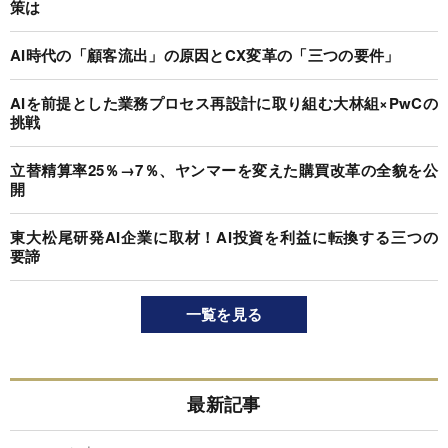
策は
AI時代の「顧客流出」の原因とCX変革の「三つの要件」
AIを前提とした業務プロセス再設計に取り組む大林組×PwCの
挑戦
立替精算率25％→7％、ヤンマーを変えた購買改革の全貌を公
開
東大松尾研発AI企業に取材！AI投資を利益に転換する三つの
要諦
一覧を見る
最新記事