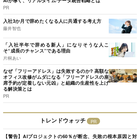
AIが導く、リアルタイム·データ統合戦略とは
PR
入社3か月で辞めたくなる人に共通する考え方
藤井智也
「入社半年で辞める新人」になりそうな人こ
そ“成長のチャンス”である理由
片桐あい
なぜ「フリーアドレス」は失敗するのか? 高額な
オフィス改修がムダになる「フリーアドレスの座
席予約が定着しない元凶」と組織の生産性を上げ
る解決策とは
PR
トレンドウォッチ
【警告】AIプロジェクトの60％が断念、失敗の根本原因と対