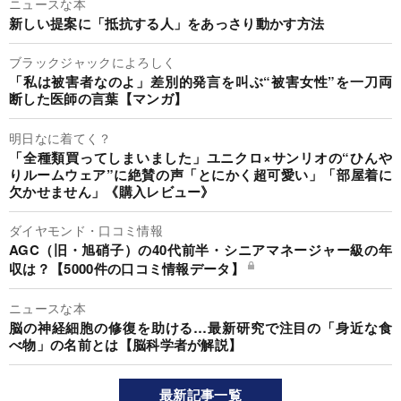
ニュースな本
新しい提案に「抵抗する人」をあっさり動かす方法
ブラックジャックによろしく
「私は被害者なのよ」差別的発言を叫ぶ“被害女性”を一刀両
断した医師の言葉【マンガ】
明日なに着てく？
「全種類買ってしまいました」ユニクロ×サンリオの“ひんや
りルームウェア”に絶賛の声「とにかく超可愛い」「部屋着に
欠かせません」《購入レビュー》
ダイヤモンド・口コミ情報
AGC（旧・旭硝子）の40代前半・シニアマネージャー級の年
収は？【5000件の口コミ情報データ】
ニュースな本
脳の神経細胞の修復を助ける…最新研究で注目の「身近な食
べ物」の名前とは【脳科学者が解説】
最新記事一覧