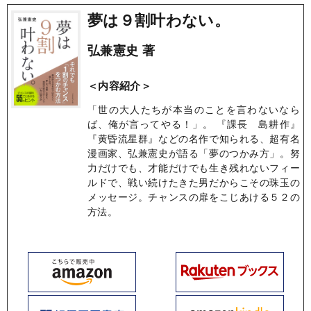
夢は９割叶わない。
弘兼憲史 著
＜内容紹介＞
「世の大人たちが本当のことを言わないなら
ば、俺が言ってやる！」。 『課長 島耕作』
『黄昏流星群』などの名作で知られる、超有名
漫画家、弘兼憲史が語る「夢のつかみ方」。努
力だけでも、才能だけでも生き残れないフィー
ルドで、戦い続けたきた男だからこその珠玉の
メッセージ。チャンスの扉をこじあける５２の
方法。