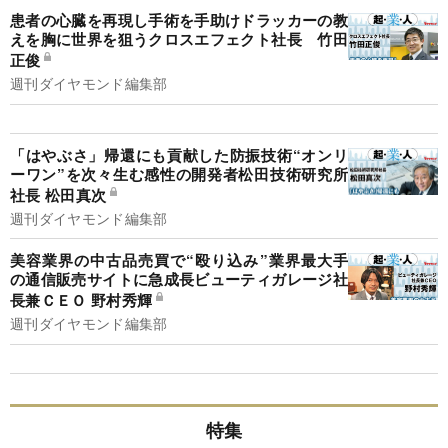
患者の心臓を再現し手術を手助けドラッカーの教
えを胸に世界を狙うクロスエフェクト社長 竹田
正俊
週刊ダイヤモンド編集部
「はやぶさ」帰還にも貢献した防振技術“オンリ
ーワン”を次々生む感性の開発者松田技術研究所
社長 松田真次
週刊ダイヤモンド編集部
美容業界の中古品売買で“殴り込み”業界最大手
の通信販売サイトに急成長ビューティガレージ社
長兼ＣＥＯ 野村秀輝
週刊ダイヤモンド編集部
特集