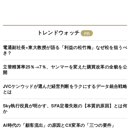
トレンドウォッチ
電通副社長×東大教授が語る「利益の松竹梅」なぜ松を狙うべ
き？
立替精算率25％→7％、ヤンマーを変えた購買改革の全貌を公
開
JVCケンウッドが選んだ経営判断をラクにするデータ統合戦略
とは
Sky執行役員が明かす、SFA定着失敗の【本質的原因】とは何
か
AI時代の「顧客流出」の原因とCX変革の「三つの要件」