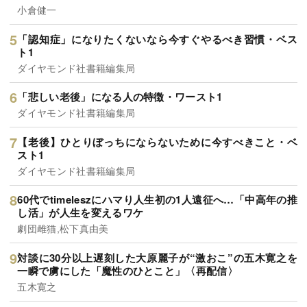
小倉健一
「認知症」になりたくないなら今すぐやるべき習慣・ベス
ト1
ダイヤモンド社書籍編集局
「悲しい老後」になる人の特徴・ワースト1
ダイヤモンド社書籍編集局
【老後】ひとりぼっちにならないために今すべきこと・ベ
スト1
ダイヤモンド社書籍編集局
60代でtimeleszにハマり人生初の1人遠征へ…「中高年の推
し活」が人生を変えるワケ
劇団雌猫,松下真由美
対談に30分以上遅刻した大原麗子が“激おこ”の五木寛之を
一瞬で虜にした「魔性のひとこと」〈再配信〉
五木寛之