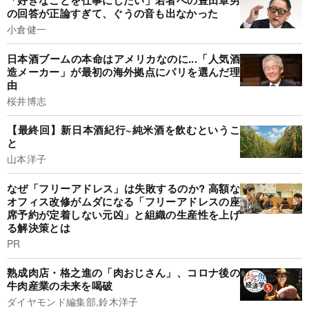
「好きなことを仕事にしたい」若者への豊田章男
の回答が正論すぎて、ぐうの音も出なかった
小倉健一
日本酒ブームの本命はアメリカなのに...「人気酒
造メーカー」が最初の海外拠点にパリを選んだ理
由
桜井博志
【最終回】新日本酒紀行~純米酒を飲むというこ
と
山本洋子
なぜ「フリーアドレス」は失敗するのか? 高額な
オフィス改修がムダになる「フリーアドレスの座
席予約が定着しない元凶」と組織の生産性を上げ
る解決策とは
PR
熟成肉店・格之進の「肉おじさん」、コロナ後の
牛肉産業の未来を喝破
ダイヤモンド編集部,鈴木洋子