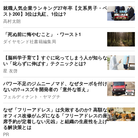
就職人気企業ランキング27年卒【文系男子・ベ
スト200】3位は丸紅、1位は?
高村太朗
「死ぬ前に悔やむこと」・ワースト1
ダイヤモンド社書籍編集局
【脳科学子育て】すぐに叱ってしまう人が知らな
い「叱らずに伸ばす」テクニックとは?
星 友啓
パワー不足のジムニーノマド、なぜターボを付け
ないの?→スズキ開発者の「意外な答え」
フェルディナント・ヤマグチ
なぜ「フリーアドレス」は失敗するのか? 高額な
オフィス改修がムダになる「フリーアドレスの座
席予約が定着しない元凶」と組織の生産性を上げ
る解決策とは
PR