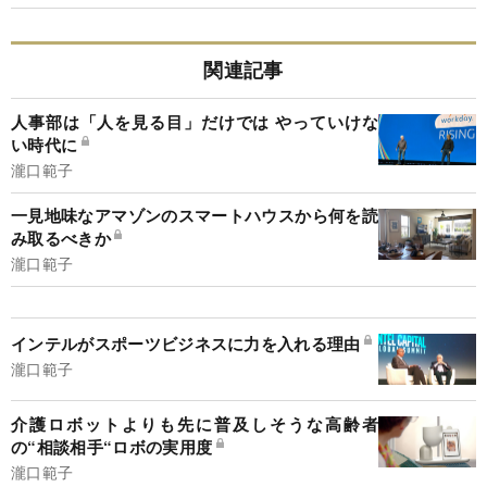
関連記事
人事部は「人を見る目」だけでは やっていけな
い時代に
瀧口範子
一見地味なアマゾンのスマートハウスから何を読
み取るべきか
瀧口範子
インテルがスポーツビジネスに力を入れる理由
瀧口範子
介護ロボットよりも先に普及しそうな高齢者
の“相談相手“ロボの実用度
瀧口範子