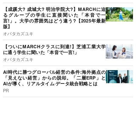
【成蹊大? 成城大? 明治学院大?】MARCHに迫
るグループの学生に直接聞いた「本音で一
言!」。大学の雰囲気はどう違う?【2025年最新
版】
オバタカズユキ
【ついにMARCHクラスに到達!】芝浦工業大学
に通う学生に聞いた「本音で一言!」
オバタカズユキ
AI時代に勝つグローバル経営の条件:海外拠点の
「見えない経営」からの脱却。「二層ERP」と
AIが導く、リアルタイム·データ統合戦略とは
PR