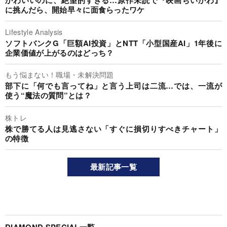
かわいいのに、絶望的すぎる…原作未読で『映画ちいかわ』
に挑んだら、開始早々に面食らったワケ
Lifestyle Analysis
ソフトバンクG「巨額AI投資」とNTT「小型国産AI」1年後に
企業価値が上がるのはどっち？
もう悩まない！職場・未解決問題
部下に「何でも言ってね」と言う上司は二流…では、一流が
使う“魔法の質問”とは？
株トレ
株で勝てる人は見逃さない「すぐに損切りすべきチャート」
の特徴
最新記事一覧
DIAMOND SPECIAL一覧