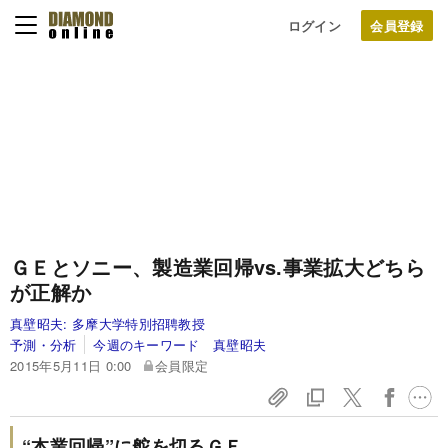
ログイン
ＧＥとソニー、製造業回帰vs.事業拡大どちら
が正解か
真壁昭夫:
多摩大学特別招聘教授
予測・分析
今週のキーワード 真壁昭夫
2015年5月11日 0:00
会員限定
“本業回帰”に舵を切るＧＥ