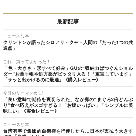
最新記事
ニュースな本
クリントンが語ったシロアリ・クモ・人間の「たった1つの共
通点」
これ、買ってよかった！
「色・大きさ・形すべて好み」GUの“収納力ばつぐんショル
ダー”お薬手帳や処方薬がピッタリ入る！「重宝しています」
「サッと出かけるのに最適」《購入レビュー》
今日のリーマンめし!!
「良い意味で期待を裏切られた」なか卯の“まぐろ2倍どんぶ
り”食べ応えがスゴすぎる！「お腹いっぱい」「シンプルに美
味しい」《実食レビュー》
ニュースな本
台湾有事で集団的自衛権を行使したら…日本が支払う大きす