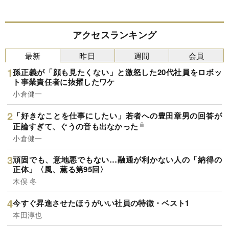
アクセスランキング
最新
昨日
週間
会員
孫正義が「顔も見たくない」と激怒した20代社員をロボッ
ト事業責任者に抜擢したワケ
小倉健一
「好きなことを仕事にしたい」若者への豊田章男の回答が
正論すぎて、ぐうの音も出なかった
小倉健一
頑固でも、意地悪でもない…融通が利かない人の「納得の
正体」〈風、薫る第95回〉
木俣 冬
今すぐ昇進させたほうがいい社員の特徴・ベスト1
本田淳也