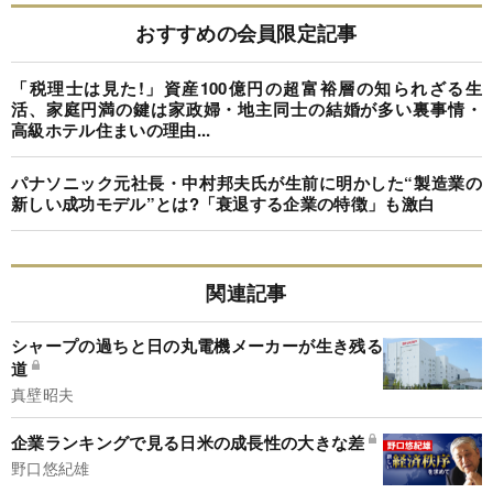
おすすめの会員限定記事
「税理士は見た!」資産100億円の超富裕層の知られざる生
活、家庭円満の鍵は家政婦・地主同士の結婚が多い裏事情・
高級ホテル住まいの理由...
パナソニック元社長・中村邦夫氏が生前に明かした“製造業の
新しい成功モデル”とは?「衰退する企業の特徴」も激白
関連記事
シャープの過ちと日の丸電機メーカーが生き残る
道
真壁昭夫
企業ランキングで見る日米の成長性の大きな差
野口悠紀雄