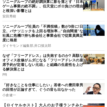
ソニーグループの絶好調決算に影を落とす「日本
ゲーム事業の絶不調」、任天堂にボロ負けの理由
と根深い影響とは
安田秀樹
ソニーグループ社員の「不満投稿」数が3倍に!日
立、パナソニックを上回る増加率...“自由闊達”な
社風に危機!?持ち株会社と事業会社で従業員満足
度に格差
ダイヤモンド編集部,井口慎太郎
なぜ「フリーアドレス」は失敗するのか? 高額な
オフィス改修がムダになる「フリーアドレスの座
席予約が定着しない元凶」と組織の生産性を上げ
る解決策とは
PR
「好きなことを仕事にしたい」若者への豊田章男
の回答が正論すぎて、ぐうの音も出なかった
小倉健一
【ロイヤルホスト】大人のお子様ランチみた