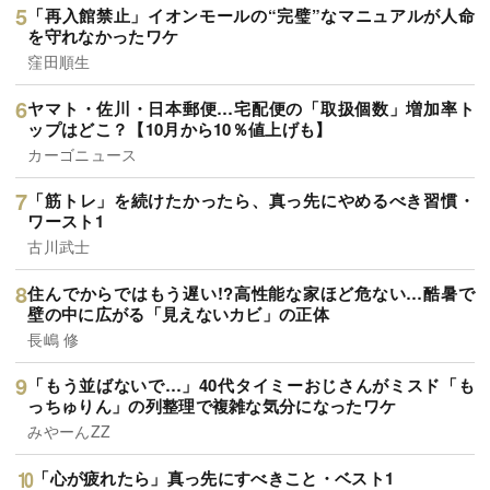
「再入館禁止」イオンモールの“完璧”なマニュアルが人命
を守れなかったワケ
窪田順生
ヤマト・佐川・日本郵便…宅配便の「取扱個数」増加率ト
ップはどこ？【10月から10％値上げも】
カーゴニュース
「筋トレ」を続けたかったら、真っ先にやめるべき習慣・
ワースト1
古川武士
住んでからではもう遅い!?高性能な家ほど危ない…酷暑で
壁の中に広がる「見えないカビ」の正体
長嶋 修
「もう並ばないで…」40代タイミーおじさんがミスド「も
っちゅりん」の列整理で複雑な気分になったワケ
みやーんZZ
「心が疲れたら」真っ先にすべきこと・ベスト1