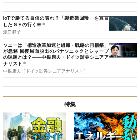
IoTで勝てる自信の表れ？「製造業回帰」を宣言
したＧＥの行く末
瀧口範子
ソニーは「構造改革加速と組織・戦略の再構築」
が急務 回復局面脱出のパナソニックとシャープ
の課題とは？――中根康夫・ドイツ証券シニアア
ナリスト
中根康夫［ドイツ証券シニアアナリスト］
特集