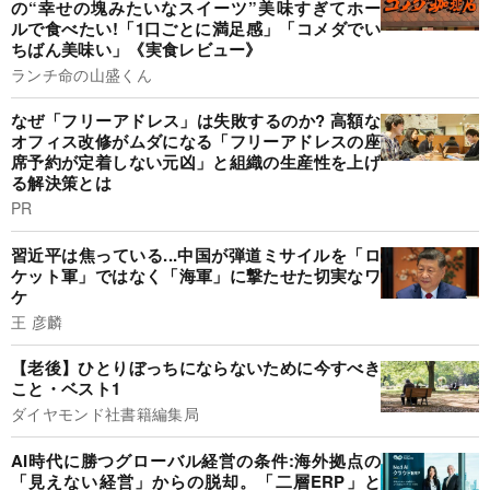
の“幸せの塊みたいなスイーツ”美味すぎてホー
ルで食べたい!「1口ごとに満足感」「コメダでい
ちばん美味い」《実食レビュー》
ランチ命の山盛くん
なぜ「フリーアドレス」は失敗するのか? 高額な
オフィス改修がムダになる「フリーアドレスの座
席予約が定着しない元凶」と組織の生産性を上げ
る解決策とは
PR
習近平は焦っている...中国が弾道ミサイルを「ロ
ケット軍」ではなく「海軍」に撃たせた切実なワ
ケ
王 彦麟
【老後】ひとりぼっちにならないために今すべき
こと・ベスト1
ダイヤモンド社書籍編集局
AI時代に勝つグローバル経営の条件:海外拠点の
「見えない経営」からの脱却。「二層ERP」と