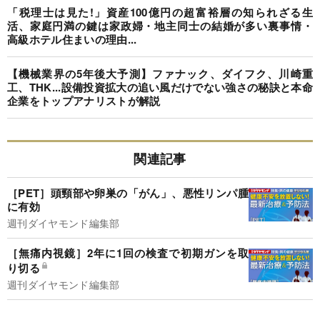
「税理士は見た!」資産100億円の超富裕層の知られざる生
活、家庭円満の鍵は家政婦・地主同士の結婚が多い裏事情・
高級ホテル住まいの理由...
【機械業界の5年後大予測】ファナック、ダイフク、川崎重
工、THK...設備投資拡大の追い風だけでない強さの秘訣と本命
企業をトップアナリストが解説
関連記事
［PET］頭頸部や卵巣の「がん」、悪性リンパ腫
に有効
週刊ダイヤモンド編集部
［無痛内視鏡］2年に1回の検査で初期ガンを取
り切る
週刊ダイヤモンド編集部