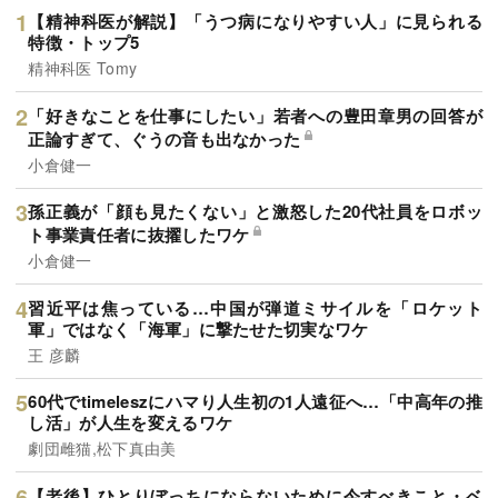
【精神科医が解説】「うつ病になりやすい人」に見られる
特徴・トップ5
精神科医 Tomy
「好きなことを仕事にしたい」若者への豊田章男の回答が
正論すぎて、ぐうの音も出なかった
小倉健一
孫正義が「顔も見たくない」と激怒した20代社員をロボッ
ト事業責任者に抜擢したワケ
小倉健一
習近平は焦っている…中国が弾道ミサイルを「ロケット
軍」ではなく「海軍」に撃たせた切実なワケ
王 彦麟
60代でtimeleszにハマり人生初の1人遠征へ…「中高年の推
し活」が人生を変えるワケ
劇団雌猫,松下真由美
【老後】ひとりぼっちにならないために今すべきこと・ベ