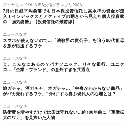
ダイヤモンドZAi NISA投信グランプリ2026
7月の日経平均急落でも日本株投資信託に高水準の資金が流
入！インデックスとアクティブの動きから見えた個人投資家
の「強気姿勢」【投資信託の最前線】
ニュースな本
スマホが使えないので…「演歌界の貴公子」を追う90代祖母
を孫が応援するワケ
ニュースな本
え、こんなにあるの？パナソニック、りそな銀行、ユニク
ロ…「企業・ブランド」の意外すぎる共通点
ニュースな本
旅ガチャ、酒ガチャ、本ガチャ…「中身がわからない商品」
がバカ売れするワケ。“外れ”すら喜ぶ現代人の心理とは？
ニュースな本
防衛費を増やすだけでは国は守れない…約100年前に「軍備拡
大のワナ」を見抜いた人物