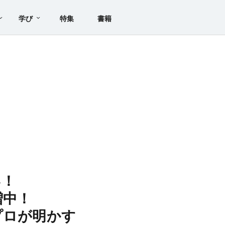
学び
特集
書籍
い！
急増中！
プロが明かす