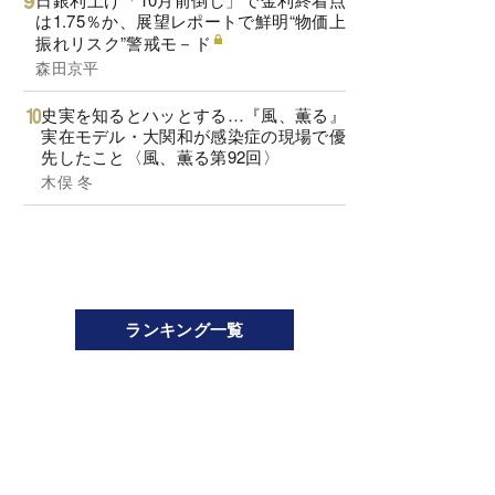
は1.75％か、展望レポートで鮮明“物価上
振れリスク”警戒モ－ド
森田京平
史実を知るとハッとする…『風、薫る』
実在モデル・大関和が感染症の現場で優
先したこと〈風、薫る第92回〉
木俣 冬
ランキング一覧