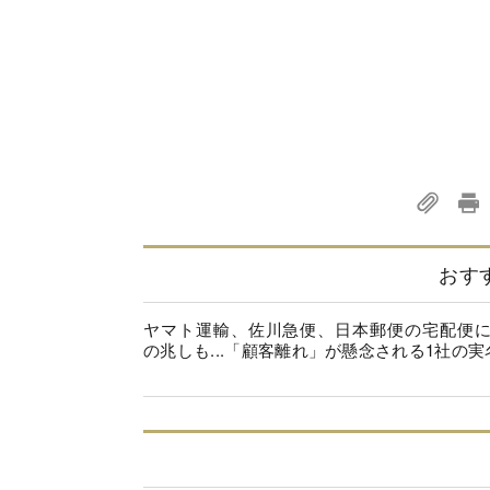
おす
ヤマト運輸、佐川急便、日本郵便の宅配便
の兆しも...「顧客離れ」が懸念される1社の実