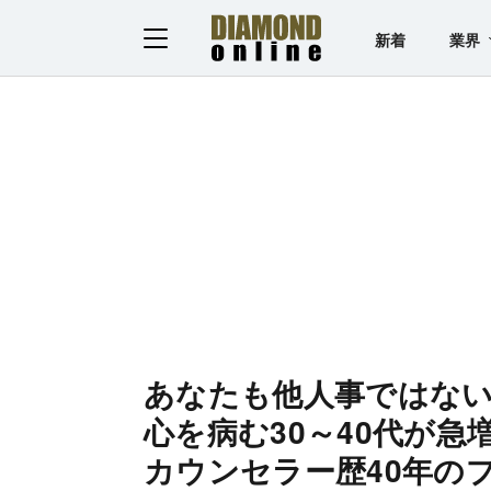
新着
業界
あなたも他人事ではな
心を病む30～40代が
カウンセラー歴40年の