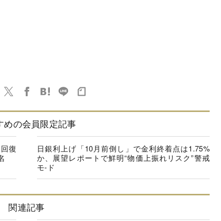
すめの会員限定記事
に回復
日銀利上げ「10月前倒し」で金利終着点は1.75%
名
か、展望レポートで鮮明“物価上振れリスク”警戒
モ-ド
関連記事