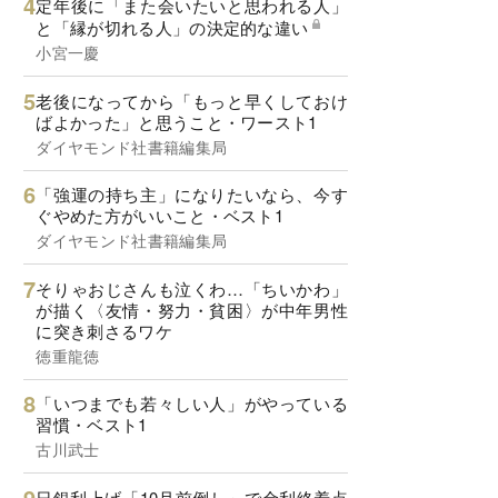
定年後に「また会いたいと思われる人」
と「縁が切れる人」の決定的な違い
小宮一慶
老後になってから「もっと早くしておけ
ばよかった」と思うこと・ワースト1
ダイヤモンド社書籍編集局
「強運の持ち主」になりたいなら、今す
ぐやめた方がいいこと・ベスト1
ダイヤモンド社書籍編集局
そりゃおじさんも泣くわ…「ちいかわ」
が描く〈友情・努力・貧困〉が中年男性
に突き刺さるワケ
徳重龍徳
「いつまでも若々しい人」がやっている
習慣・ベスト1
古川武士
日銀利上げ「10月前倒し」で金利終着点