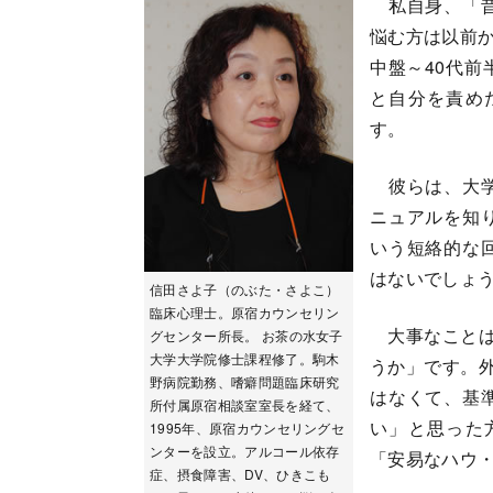
私自身、「昔
悩む方は以前か
中盤～40代
と自分を責め
す。
彼らは、大学
ニュアルを知
いう短絡的な
はないでしょ
信田さよ子（のぶた・さよこ）
臨床心理士。原宿カウンセリン
大事なことは
グセンター所長。 お茶の水女子
大学大学院修士課程修了。駒木
うか」です。外
野病院勤務、嗜癖問題臨床研究
はなくて、基
所付属原宿相談室室長を経て、
い」と思った
1995年、原宿カウンセリングセ
ンターを設立。アルコール依存
「安易なハウ
症、摂食障害、DV、ひきこも