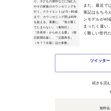
り、子どもの虐待などに悩む人
また、最近で
やその家族のカウンセリングを
筆記はもちろ
行う。クライエントは15～80歳
まで、カウンセリング歴は40年
ンモデルが40
を超える。著書に、『母が重く
まったく違い
てたまらない』（春秋社）、
く難しい世代
『共依存・からめとる愛』（朝
日新聞出版）、『父親再生』
（ＮＴＴ出版）ほか多数。
ツイッター
続きを読
無料会