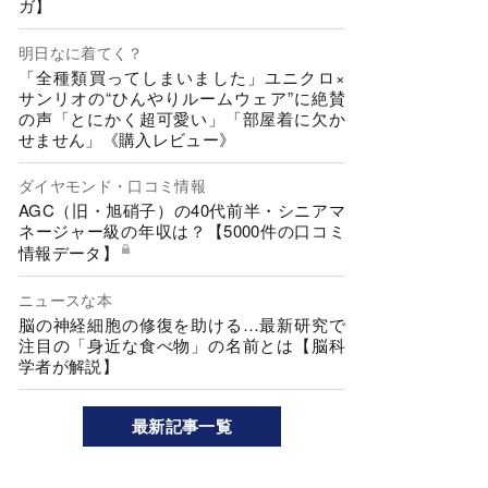
ガ】
明日なに着てく？
「全種類買ってしまいました」ユニクロ×
サンリオの“ひんやりルームウェア”に絶賛
の声「とにかく超可愛い」「部屋着に欠か
せません」《購入レビュー》
ダイヤモンド・口コミ情報
AGC（旧・旭硝子）の40代前半・シニアマ
ネージャー級の年収は？【5000件の口コミ
情報データ】
ニュースな本
脳の神経細胞の修復を助ける…最新研究で
注目の「身近な食べ物」の名前とは【脳科
学者が解説】
最新記事一覧