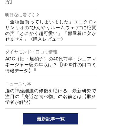
ガ】
明日なに着てく？
「全種類買ってしまいました」ユニクロ×
サンリオの“ひんやりルームウェア”に絶賛
の声「とにかく超可愛い」「部屋着に欠か
せません」《購入レビュー》
ダイヤモンド・口コミ情報
AGC（旧・旭硝子）の40代前半・シニアマ
ネージャー級の年収は？【5000件の口コミ
情報データ】
ニュースな本
脳の神経細胞の修復を助ける…最新研究で
注目の「身近な食べ物」の名前とは【脳科
学者が解説】
最新記事一覧