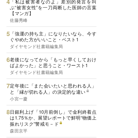
「私は被害者なのよ」差別的発言を叫
ぶ“被害女性”を一刀両断した医師の言葉
【マンガ】
佐藤秀峰
「強運の持ち主」になりたいなら、今す
ぐやめた方がいいこと・ベスト1
ダイヤモンド社書籍編集局
老後になってから「もっと早くしておけ
ばよかった」と思うこと・ワースト1
ダイヤモンド社書籍編集局
定年後に「また会いたいと思われる人」
と「縁が切れる人」の決定的な違い
小宮一慶
日銀利上げ「10月前倒し」で金利終着点
は1.75％か、展望レポートで鮮明“物価上
振れリスク”警戒モ－ド
森田京平