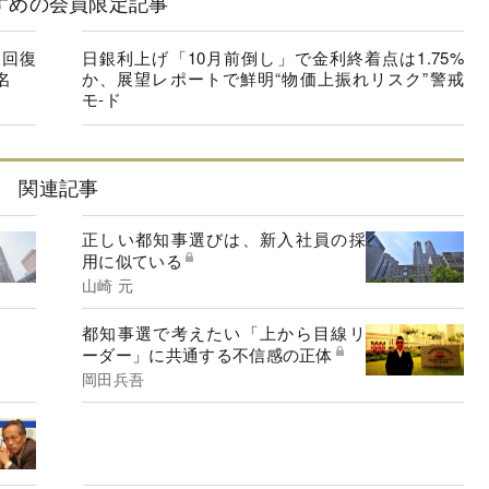
すめの会員限定記事
に回復
日銀利上げ「10月前倒し」で金利終着点は1.75%
名
か、展望レポートで鮮明“物価上振れリスク”警戒
モ-ド
関連記事
正しい都知事選びは、新入社員の採
用に似ている
山崎 元
都知事選で考えたい「上から目線リ
ーダー」に共通する不信感の正体
岡田兵吾