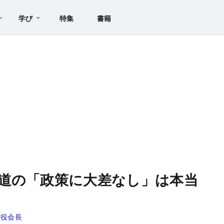
学び
特集
書籍
道の「政策に大差なし」は本当
締役会長