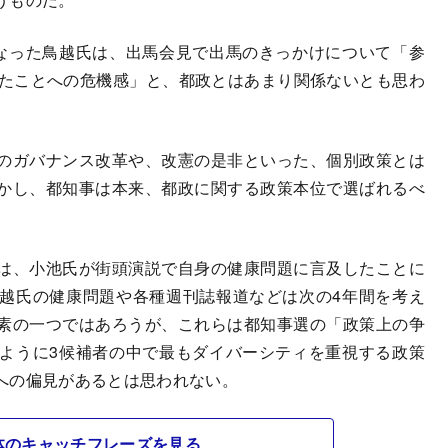
なった鳥越氏は、出馬会見で出馬のきっかけについて「参
ったことへの危機感」と、都政とはあまり関係ないとも思わ
のガバナンス改革や、改憲の是非といった、個別政策とは
かし、都知事は本来、都政に関する政策本位で選ばれるべ
は、小池氏が街頭演説で自身の健康問題に言及したことに
越氏の健康問題や各種週刊誌報道などは次の4年間を考え
素の一つではあろうが、これらは都知事選の「政策上の争
ように3候補者の中で最もダイバーシティを重視する政策
への偏見があるとは思われない。
体のキャッチフレーズを見る