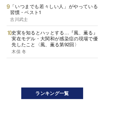
「いつまでも若々しい人」がやっている
習慣・ベスト1
古川武士
史実を知るとハッとする…『風、薫る』
実在モデル・大関和が感染症の現場で優
先したこと〈風、薫る第92回〉
木俣 冬
ランキング一覧