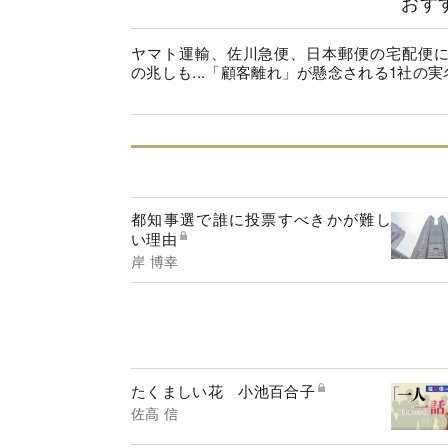
おす
ヤマト運輸、佐川急便、日本郵便の宅配便
の兆しも...「顧客離れ」が懸念される1社の実
都知事選で誰に投票すべきかが難し
い理由
岸 博幸
たくましい花 小池百合子
佐高 信