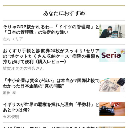
あなたにおすすめ
そりゃGDP抜かれるわ...「ドイツの管理職」と
「日本の管理職」の決定的な違い
志村ユリア
おくすり手帳と診察券24枚がスッキリ!セリア
の“ポケットたくさん収納ケース”病院の書類も
持ち歩けて便利《購入レビュー》
雑貨オタクの河合さん
「中小企業は賃金が低い」は本当か?国際比較で
わかった日本企業の“真の問題”
原田 泰
イギリスが世界の覇権を握れた理由「手数料」と
あと1つは何?
玉木俊明