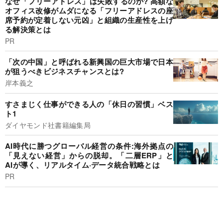
なぜ「フリーアドレス」は失敗するのか? 高額な
オフィス改修がムダになる「フリーアドレスの座
席予約が定着しない元凶」と組織の生産性を上げ
る解決策とは
PR
「次の中国」と呼ばれる新興国の巨大市場で日本
が狙うべきビジネスチャンスとは?
岸本義之
すさまじく仕事ができる人の「休日の習慣」ベス
ト1
ダイヤモンド社書籍編集局
AI時代に勝つグローバル経営の条件:海外拠点の
「見えない経営」からの脱却。「二層ERP」と
AIが導く、リアルタイム·データ統合戦略とは
PR