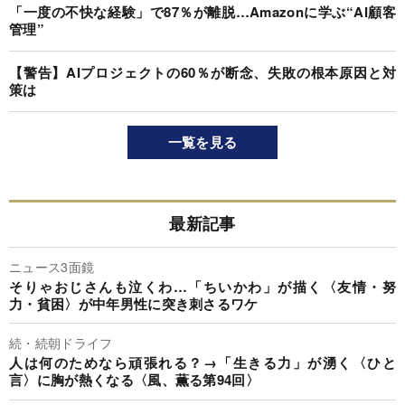
「一度の不快な経験」で87％が離脱…Amazonに学ぶ“AI顧客
管理”
【警告】AIプロジェクトの60％が断念、失敗の根本原因と対
策は
一覧を見る
最新記事
ニュース3面鏡
そりゃおじさんも泣くわ…「ちいかわ」が描く〈友情・努
力・貧困〉が中年男性に突き刺さるワケ
続・続朝ドライフ
人は何のためなら頑張れる？→「生きる力」が湧く〈ひと
言〉に胸が熱くなる〈風、薫る第94回〉