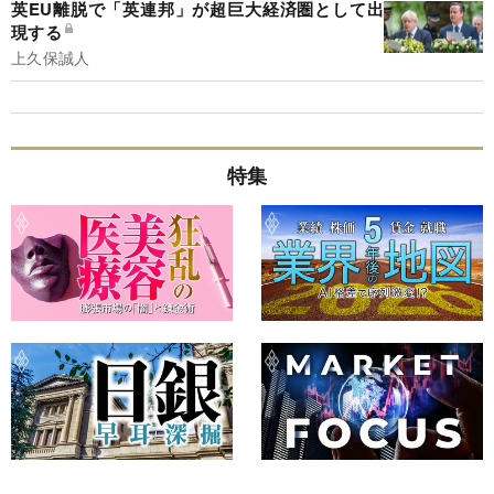
英EU離脱で「英連邦」が超巨大経済圏として出
現する
上久保誠人
特集