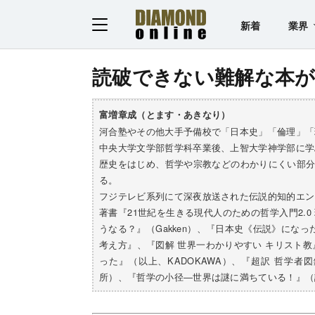
新着
業界
読破できない難解な本
富増章成（とます・あきなり）
河合塾やその他大手予備校で「日本史」「倫理」「
中央大学文学部哲学科卒業後、上智大学神学部に学
歴史をはじめ、哲学や宗教などのわかりにくい部
る。
フジテレビ系列にて深夜放送された伝説的知的エン
著書『21世紀を生きる現代人のための哲学入門2.
うなる？』（Gakken）、『日本史《伝説》にな
考え方』、『図解 世界一わかりやすい キリスト
った』（以上、KADOKAWA）、『超訳 哲学
所）、『哲学の小径―世界は謎に満ちている！』（