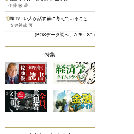
伊藤 敏 著
頭のいい人が話す前に考えていること
安達裕哉 著
(POSデータ調べ、7/26～8/1)
特集