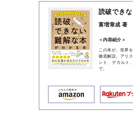
読破できな
富増章成 著
＜内容紹介＞
この本が、世界
徹底解説。アリ
ント、デカルト
で。