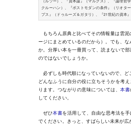
（ルソー）、『資本論』（マルクス）、『論理哲
クルーハン）、『ポストモダンの条件』（リオタ
プス』（ドゥルーズ＆ガタリ）、『21世紀の資本
もちろん原典と比べてその情報量は雲泥
ージにまとめているのだから）。でも、な
か。分厚い本を一冊買って、読まないで部
のではないでしょうか。
必ずしも時代順になっていないので、どこ
どんなふうに自分の役に立ちそうかを考え
ります。つながりの意味については、
本書
してください。
ぜひ
本書
を活用して、自由な思考法を手
でください。きっと、すばらしい未来が広