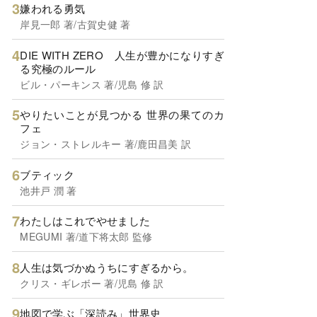
嫌われる勇気
岸見一郎 著/古賀史健 著
DIE WITH ZERO 人生が豊かになりすぎ
る究極のルール
ビル・パーキンス 著/児島 修 訳
やりたいことが見つかる 世界の果てのカ
フェ
ジョン・ストレルキー 著/鹿田昌美 訳
ブティック
池井戸 潤 著
わたしはこれでやせました
MEGUMI 著/道下将太郎 監修
人生は気づかぬうちにすぎるから。
クリス・ギレボー 著/児島 修 訳
地図で学ぶ「深読み」世界史