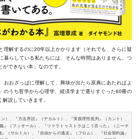
と理解するのに20年以上かかります（それでも、さらに疑
に暮らしている私たちには、そんな時間はありません。つ
とができない本」なのです。
、おおざっぱに理解して、興味が出たら原典にあたればよ
」のうち哲学から心理学、経済学まで選りすぐった60冊の
く解説していきます。
ラトン）、『方法序説』（デカルト）、『実践理性批判』（カント）、
義』（フッサール）、『ツァラトゥストラはこう言った』（ニーチ
無』（サルトル）、『自由からの逃走』（フロム）、『社会契約論』