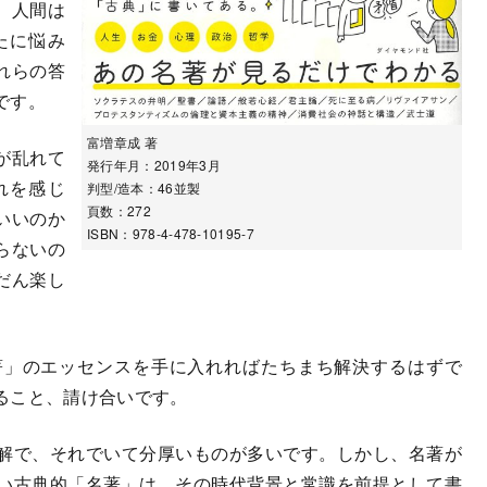
、人間は
たに悩み
れらの答
です。
富増章成 著
が乱れて
発行年月：2019年3月
れを感じ
判型/造本：46並製
頁数：272
いいのか
ISBN：978-4-478-10195-7
らないの
だん楽し
著」のエッセンスを手に入れればたちまち解決するはずで
ること、請け合いです。
解で、それでいて分厚いものが多いです。しかし、名著が
い古典的「名著」は、その時代背景と常識を前提として書