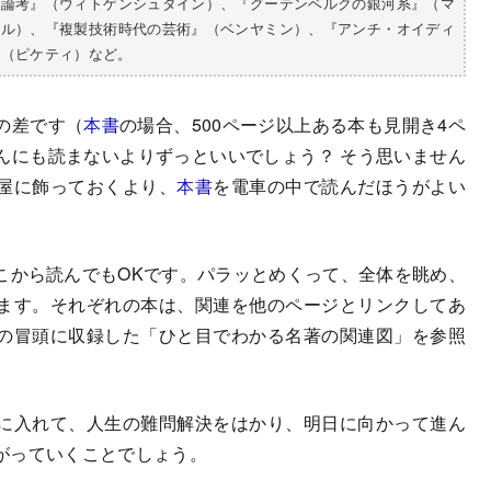
学論考』（ウィトゲンシュタイン）、『グーテンベルクの銀河系』（マ
ール）、『複製技術時代の芸術』（ベンヤミン）、『アンチ・オイディ
』（ピケティ）など。
の差です（
本書
の場合、500ページ以上ある本も見開き4ペ
んにも読まないよりずっといいでしょう？ そう思いません
屋に飾っておくより、
本書
を電車の中で読んだほうがよい
から読んでもOKです。パラッとめくって、全体を眺め、
ます。それぞれの本は、関連を他のページとリンクしてあ
の冒頭に収録した「ひと目でわかる名著の関連図」を参照
に入れて、人生の難問解決をはかり、明日に向かって進ん
がっていくことでしょう。