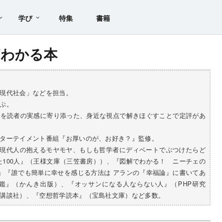
学び
特集
書籍
がわかる本
現代社会」などを担当。
ぶ。
分を読者の実感に寄り添った、身近な視点で解きほぐすことで定評があ
ターテイメント番組『お厚いのが、お好き？』監修。
0 現代人の抱えるモヤモヤ、もしも哲学者にディベートでぶつけたらど
った100人』（王様文庫（三笠書房））、『図解でわかる！ ニーチェの
教』『誰でも簡単に幸せを感じる方法は アランの『幸福論』に書いてあ
者図鑑』（かんき出版）、『オッサンになる人ならない人』（PHP研究
講談社）、『空想哲学読本』（宝島社文庫）など多数。