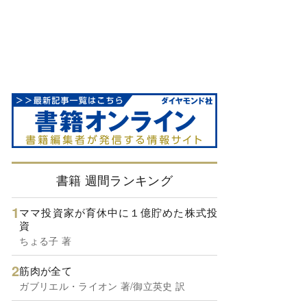
書籍 週間ランキング
ママ投資家が育休中に１億貯めた株式投
資
ちょる子 著
筋肉が全て
ガブリエル・ライオン 著/御立英史 訳