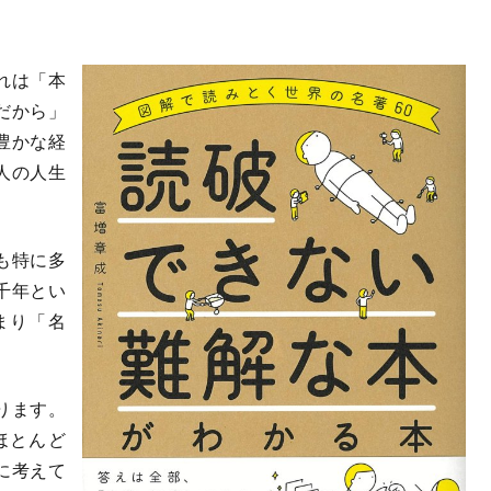
れは「本
だから」
豊かな経
人の人生
も特に多
千年とい
まり「名
ります。
ほとんど
に考えて