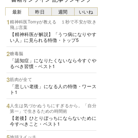
最新
昨日
週間
いいね
精神科医Tomyが教える １秒で不安が吹き
飛ぶ言葉
【精神科医が解説】「うつ病になりやす
い人」に見られる特徴・トップ5
糖毒脳
「認知症」になりたくないなら今すぐや
るべき習慣・ベスト1
筋肉が全て
「悲しい老後」になる人の特徴・ワース
ト1
人生は気づかぬうちにすぎるから。「自分
第一」で生きるための時間術
【老後】ひとりぼっちにならないために
今すべきこと・ベスト1
地頭スイッチ