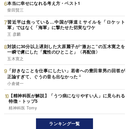
本当に幸せになれる考え方・ベスト1
柴田賢三
習近平は焦っている…中国が弾道ミサイルを「ロケット
軍」ではなく「海軍」に撃たせた切実なワケ
王 彦麟
対談に30分以上遅刻した大原麗子が“激おこ”の五木寛之を
一瞬で虜にした「魔性のひとこと」〈再配信〉
五木寛之
「好きなことを仕事にしたい」若者への豊田章男の回答が
正論すぎて、ぐうの音も出なかった
小倉健一
【精神科医が解説】「うつ病になりやすい人」に見られる
特徴・トップ5
精神科医 Tomy
ランキング一覧