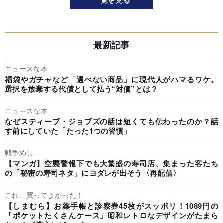
最新記事
ニュースな本
福袋やガチャなど「選べない商品」に現代人がハマるワケ。
選択を放棄する代償として払う“対価”とは？
ニュースな本
なぜスティーブ・ジョブズの話は短くても伝わったのか？話
す前にしていた「たった1つの習慣」
戦争めし
【マンガ】空襲警報下でも大繁盛の寿司店、集まった客たち
の「秘密の寿司ネタ」にヨダレが出そう〈再配信〉
これ、買ってよかった！
【しまむら】お薬手帳と診察券45枚がスッポリ！1089円の
「ポケットたくさんケース」昭和レトロなデザインがたまら