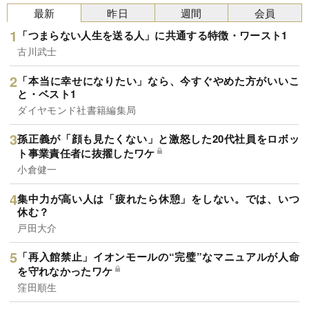
最新
昨日
週間
会員
「つまらない人生を送る人」に共通する特徴・ワースト1
古川武士
「本当に幸せになりたい」なら、今すぐやめた方がいいこ
と・ベスト1
ダイヤモンド社書籍編集局
孫正義が「顔も見たくない」と激怒した20代社員をロボッ
ト事業責任者に抜擢したワケ
小倉健一
集中力が高い人は「疲れたら休憩」をしない。では、いつ
休む？
戸田大介
「再入館禁止」イオンモールの“完璧”なマニュアルが人命
を守れなかったワケ
窪田順生