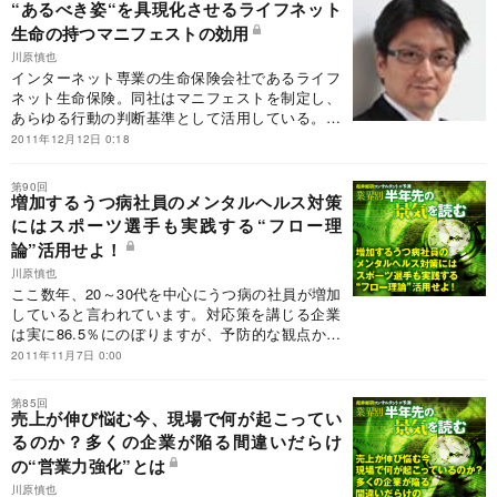
“あるべき姿“を具現化させるライフネット
生命の持つマニフェストの効用
川原慎也
インターネット専業の生命保険会社であるライフ
ネット生命保険。同社はマニフェストを制定し、
あらゆる行動の判断基準として活用している。マ
ニフェストにはどのような意味があり、具体的な
2011年12月12日 0:18
効用は何かを考えてみた。
第90回
増加するうつ病社員のメンタルヘルス対策
にはスポーツ選手も実践する“フロー理
論”活用せよ！
川原慎也
ここ数年、20～30代を中心にうつ病の社員が増加
していると言われています。対応策を講じる企業
は実に86.5％にのぼりますが、予防的な観点から
おすすめしたいのが、スポーツ選手も実践する“フ
2011年11月7日 0:00
ロー理論”です。
第85回
売上が伸び悩む今、現場で何が起こってい
るのか？多くの企業が陥る間違いだらけ
の“営業力強化”とは
川原慎也