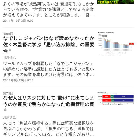
多くの市場が“成熟期”あるいは“衰退期”にさしかか
っている昨今、“営業力”を課題として捉える企業
が増えてきています。ところが実際には、「営業
力が弱い」という実態そのものを把握できていな
2011年10月3日 0:00
い企業がほとんどです。
第80回
なでしこジャパンはなぜ諦めなかったか
佐々木監督に学ぶ「思い込み排除」の重要
性
川原慎也
ワールドカップを制覇した「なでしこジャパン」
の諦めない姿勢に感動した方はとても多いと思い
ます。その偉業を成し遂げた背景には、佐々木監
督の“思い込み”を排除した冷静な采配がありまし
2011年8月29日 0:16
た。
第73回
なぜ人はリスクに対して“賭け”に出てしま
うのか震災で明らかになった危機管理の罠
川原慎也
人には「利益を獲得する」際には堅実な選択肢を
選ぶにもかかわらず、「損失の生じる」選択では
ギャンブルに打って出る、という傾向がありま