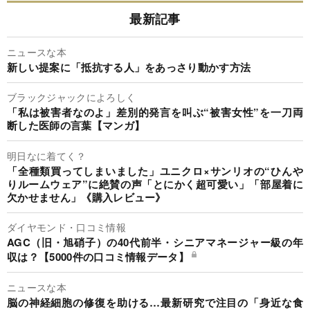
最新記事
ニュースな本
新しい提案に「抵抗する人」をあっさり動かす方法
ブラックジャックによろしく
「私は被害者なのよ」差別的発言を叫ぶ“被害女性”を一刀両
断した医師の言葉【マンガ】
明日なに着てく？
「全種類買ってしまいました」ユニクロ×サンリオの“ひんや
りルームウェア”に絶賛の声「とにかく超可愛い」「部屋着に
欠かせません」《購入レビュー》
ダイヤモンド・口コミ情報
AGC（旧・旭硝子）の40代前半・シニアマネージャー級の年
収は？【5000件の口コミ情報データ】
ニュースな本
脳の神経細胞の修復を助ける…最新研究で注目の「身近な食