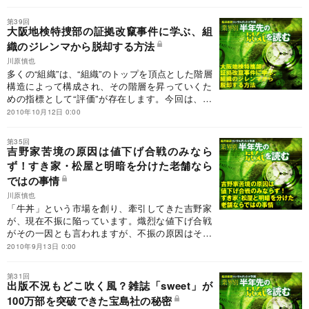
年の各業界はどうなるのでしょうか。
第39回
大阪地検特捜部の証拠改竄事件に学ぶ、組
織のジレンマから脱却する方法
川原慎也
多くの“組織”は、“組織”のトップを頂点とした階層
構造によって構成され、その階層を昇っていくた
めの指標として“評価”が存在します。今回は、大
阪地検特捜部の主任検事による証拠改竄事件を例
2010年10月12日 0:00
に組織と評価のジレンマを考えます。
第35回
吉野家苦境の原因は値下げ合戦のみなら
ず！すき家・松屋と明暗を分けた老舗なら
ではの事情
川原慎也
「牛丼」という市場を創り、牽引してきた吉野家
が、現在不振に陥っています。熾烈な値下げ合戦
がその一因とも言われますが、不振の原因はそれ
だけではないようです。命運を分けたのは一体な
2010年9月13日 0:00
んなのでしょうか。
第31回
出版不況もどこ吹く風？雑誌「sweet」が
100万部を突破できた宝島社の秘密