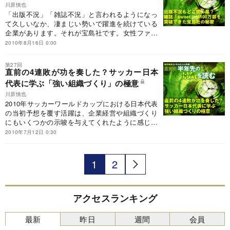
川原慎也
「出版不況」「雑誌不況」と言われるようになっ
て久しいなか、凄まじい勢いで躍進を続けている
企業があります。それが宝島社です。女性ファッ
ション誌No.1である同社の「sweet」の発行部数
2010年8月16日 0:00
は100万部を超えています。
第27回
直前の4連敗が功を奏した？サッカー日本
代表に学ぶ「強い組織づくり」の極意
川原慎也
2010年サッカーワールドカップにおける日本代表
の当初予想を覆す活躍は、企業経営や組織づくり
にもいくつかの示唆を与えてくれたように感じて
います。そこで今回は、サッカー日本代表に学ぶ
2010年7月12日 0:30
強い企業や組織のつくり方を考えます。
1
2
アクセスランキング
最新
昨日
週間
会員