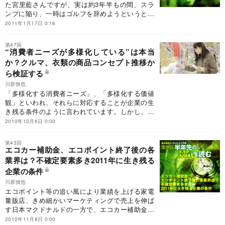
た宮里藍さんですが、実は約3年半もの間、スラ
ンプに陥り、一時はゴルフを辞めようというとこ
ろまでモチベーションが落ちたといいます。では
2011年1月17日 0:16
何がきっかけで復活を遂げたのでしょうか。
第47回
“消費者ニーズが多様化している”は本当
か？クルマ、衣類の商品コンセプト推移か
ら検証する
川原慎也
「多様化する消費者ニーズ」、「多様化する価値
観」といわれ、それらに対応することが企業の生
き残る条件のように言われています。しかし、本
当に日本の消費者は“多様化”しているのでしょう
2010年12月6日 0:00
か。
第43回
エコカー補助金、エコポイント終了後の各
業界は？不確定要素多き2011年に生き残る
企業の条件
川原慎也
エコポイント等の追い風により業績を上げる家電
量販店、きめ細かいマーケティングで売上を伸ば
す日本マクドナルドの一方で、エコカー補助金終
了後の自動車業界は売上減となっています。2011
2010年11月8日 0:00