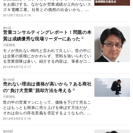
をお届けする。なかなか営業成績が上向かないス
ズキ電機工業。社長との偶然の出会いから、全6
回の「リーダー育成プログラム」を行なうことに
2012年7月2日 0:16
決まったが、4回目で早くも軌道修正を迫られ
た。
第3回
営業コンサルティングレポート！問題の本
質は成績優秀な現場リーダーにあった
川原慎也
モノが売れない時代と言われて久しい。世の中に
は企業の規模にかかわらず、苦戦を強いられてい
る営業部隊は多い。紹介する内容は、筆者がコン
サルタントとして関わってきた複数の企業で、実
2012年5月7日 0:17
際に直面した問題とそれを解決していく実例をベ
ースに書いている。改善方法をぜひ参考にしてほ
第104回
しい。
売れない理由は価格が高いから？ある商社
の“負け犬営業”脱却方法を考える
川原慎也
世の中の営業マンにとって、価格を下げて売るこ
とはもっとも簡単に売り上げを伸ばす方法だが、
それは自らの存在意義を否定するようなもの。で
は、どう営業戦略を立てればいいのか。ある商社
2012年3月5日 0:16
の取り組みを事例に考える。
第95回