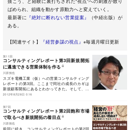
抜こう、と経験に裏打ちされた“視点”への刺激が散り
ばめられ、組織を動かす原動力へと変えていく。
最新著に
『絶対に断れない営業提案』
（中経出版）が
ある。
【関連サイト】
『経営参謀の視点』
※毎週月曜日更新
第11回
コンサルティングレポート第3回新規開拓
に邁進できる営業体制を作る
川原慎也
スズキ電機工業（仮）への営業コンサルティング
レポートの第3回。ここまで同社の成長のカギは
新規顧客開拓にあるとわかってきた。そして、そ
のために、“狙い撃ち”作戦の実行をすることにな
2012年8月28日 0:16
った。今回は、その作戦に邁進するための最適な
組織体制を考える。
第7回
コンサルティングレポート第2回飽和市場
で取るべき新規開拓の着目点
川原慎也
前回に続き、コンサルティングレポートの第2回