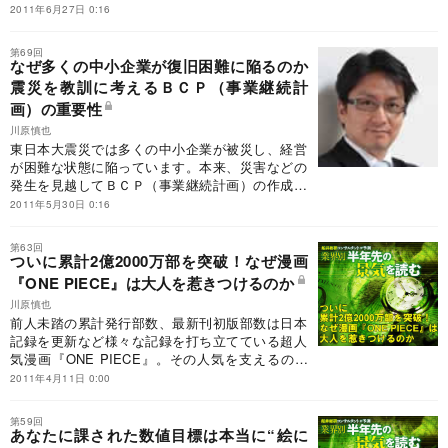
す。この心理は危機管理を考える際、非常に大き
2011年6月27日 0:16
な障壁になります。
第69回
なぜ多くの中小企業が復旧困難に陥るのか
震災を教訓に考えるＢＣＰ（事業継続計
画）の重要性
川原慎也
東日本大震災では多くの中小企業が被災し、経営
が困難な状態に陥っています。本来、災害などの
発生を見越してＢＣＰ（事業継続計画）の作成が
非常に重要ですが、発生の可能性の低さからなか
2011年5月30日 0:16
なか取り組まれていないのが現状です。
第63回
ついに累計2億2000万部を突破！なぜ漫画
『ONE PIECE』は大人を惹きつけるのか
川原慎也
前人未踏の累計発行部数、最新刊初版部数は日本
記録を更新など様々な記録を打ち立てている超人
気漫画『ONE PIECE』。その人気を支えるのが
読者の中心である大人ですが、なぜ彼らの多くが
2011年4月11日 0:00
『ONE PIECE』に惹きつけられるのでしょう
か。
第59回
あなたに課された数値目標は本当に“絵に