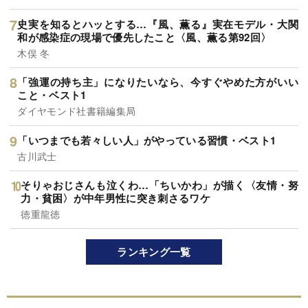
史実を知るとハッとする…『風、薫る』実在モデル・大関
和が感染症の現場で優先したこと〈風、薫る第92回〉
木俣 冬
「強運の持ち主」になりたいなら、今すぐやめた方がいい
こと・ベスト1
ダイヤモンド社書籍編集局
「いつまでも若々しい人」がやっている習慣・ベスト1
古川武士
そりゃおじさんも泣くわ…「ちいかわ」が描く〈友情・努
力・貧困〉が中年男性に突き刺さるワケ
徳重龍徳
ランキング一覧