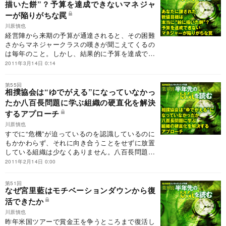
描いた餅”？予算を達成できないマネジャ
ーが陥りがちな罠
川原慎也
経営陣から来期の予算が通達されると、その困難
さからマネジャークラスの嘆きが聞こえてくるの
は毎年のこと。しかし、結果的に予算を達成でき
るマネジャーとそうではないマネジャーに分かれ
2011年3月14日 0:14
るのはどんな差があるからでしょうか。
第55回
相撲協会は“ゆでがえる”になっていなかっ
たか八百長問題に学ぶ組織の硬直化を解決
するアプローチ
川原慎也
すでに“危機”が迫っているのを認識しているのに
もかかわらず、それに向き合うことをせずに放置
している組織は少なくありません。八百長問題に
揺れる相撲協会もまさにその状況にあったといえ
2011年2月14日 0:00
るでしょう。
第51回
なぜ宮里藍はモチベーションダウンから復
活できたか
川原慎也
昨年米国ツアーで賞金王を争うところまで復活し