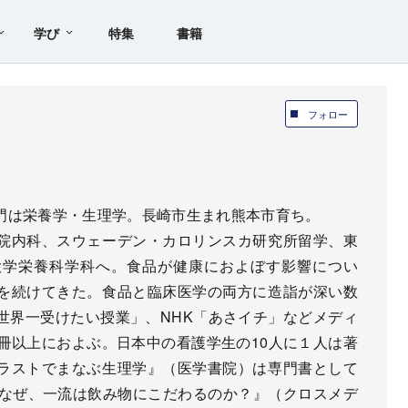
学び
特集
書籍
フォロー
門は栄養学・生理学。長崎市生まれ熊本市育ち。
院内科、スウェーデン・カロリンスカ研究所留学、東
大学栄養科学科へ。食品が健康におよぼす影響につい
を続けてきた。食品と臨床医学の両方に造詣が深い数
世界一受けたい授業」、NHK「あさイチ」などメディ
冊以上におよぶ。日本中の看護学生の10人に１人は著
ラストでまなぶ生理学』（医学書院）は専門書として
『なぜ、一流は飲み物にこだわるのか？』（クロスメデ