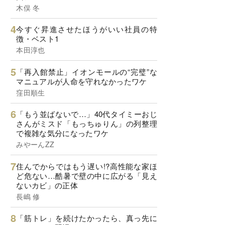
木俣 冬
今すぐ昇進させたほうがいい社員の特
徴・ベスト1
本田淳也
「再入館禁止」イオンモールの“完璧”な
マニュアルが人命を守れなかったワケ
窪田順生
「もう並ばないで…」40代タイミーおじ
さんがミスド「もっちゅりん」の列整理
で複雑な気分になったワケ
みやーんZZ
住んでからではもう遅い!?高性能な家ほ
ど危ない…酷暑で壁の中に広がる「見え
ないカビ」の正体
長嶋 修
「筋トレ」を続けたかったら、真っ先に