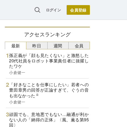
ログイン
アクセスランキング
最新
昨日
週間
会員
孫正義が「顔も見たくない」と激怒した
20代社員をロボット事業責任者に抜擢し
たワケ
小倉健一
「好きなことを仕事にしたい」若者への
豊田章男の回答が正論すぎて、ぐうの音
も出なかった
小倉健一
頑固でも、意地悪でもない…融通が利か
ない人の「納得の正体」〈風、薫る第95
回〉