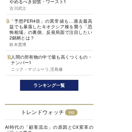
やめるべき習慣・ワースト1
古川武士
「予想PER4倍」の異常値も…過去最高
益でも暴落したキオクシア株を襲う「恐
怖相場」の裏側、反発局面で注目したい
2銘柄とは？
鈴木貴博
人間の所有物の中で最も高くつくもの・
ナンバー1
ニック・マジューリ,児島修
ランキング一覧
トレンドウォッチ
AI時代の「顧客流出」の原因とCX変革の