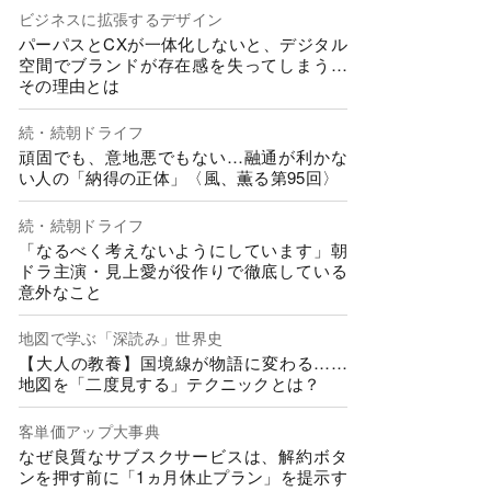
ビジネスに拡張するデザイン
パーパスとCXが一体化しないと、デジタル
空間でブランドが存在感を失ってしまう…
その理由とは
続・続朝ドライフ
頑固でも、意地悪でもない…融通が利かな
い人の「納得の正体」〈風、薫る第95回〉
続・続朝ドライフ
「なるべく考えないようにしています」朝
ドラ主演・見上愛が役作りで徹底している
意外なこと
地図で学ぶ「深読み」世界史
【大人の教養】国境線が物語に変わる……
地図を「二度見する」テクニックとは？
客単価アップ大事典
なぜ良質なサブスクサービスは、解約ボタ
ンを押す前に「1ヵ月休止プラン」を提示す