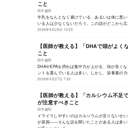
こと
田中越郎
牛乳をなんとなく避けている、あるいは体に悪い
いる人は少なくないだろう。この説がどこから広
2026年6月28日 15:35
【医師が教える】「DHAで頭がよく
こと
田中越郎
DHAやEPAを摂れば集中力が上がる、頭が良く
ントを選んでいる人は多い。しかし、栄養素の力
2026年6月27日 7:20
【医師が教える】「カルシウム不足
が注意すべきこと
田中越郎
イライラしやすいのはカルシウムが足りないせい
が原因――そんな話を聞いたことがある人は多い