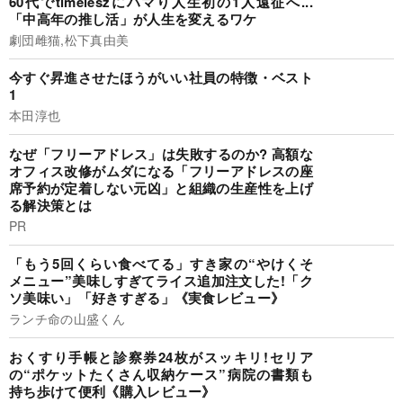
60代でtimeleszにハマり人生初の1人遠征へ...
「中高年の推し活」が人生を変えるワケ
劇団雌猫,松下真由美
今すぐ昇進させたほうがいい社員の特徴・ベスト
1
本田淳也
なぜ「フリーアドレス」は失敗するのか? 高額な
オフィス改修がムダになる「フリーアドレスの座
席予約が定着しない元凶」と組織の生産性を上げ
る解決策とは
PR
「もう5回くらい食べてる」すき家の“やけくそ
メニュー”美味しすぎてライス追加注文した!「ク
ソ美味い」「好きすぎる」《実食レビュー》
ランチ命の山盛くん
おくすり手帳と診察券24枚がスッキリ!セリア
の“ポケットたくさん収納ケース”病院の書類も
持ち歩けて便利《購入レビュー》