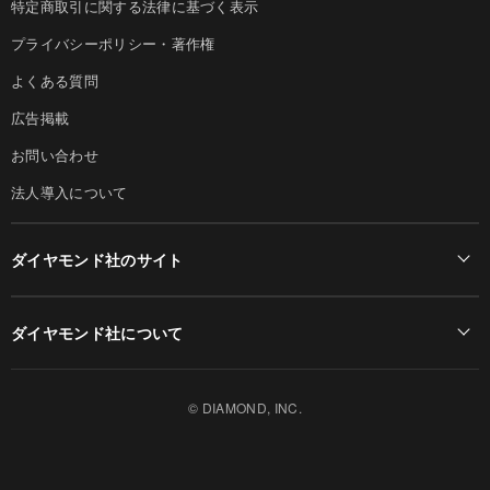
特定商取引に関する法律に基づく表示
プライバシーポリシー・著作権
よくある質問
広告掲載
お問い合わせ
法人導入について
ダイヤモンド社のサイト
Diamond Online(English)
ダイヤモンド社について
週刊ダイヤモンド
ダイヤモンド社TOP
DIAMONDハーバード・ビジネス・レビュー
© DIAMOND, INC.
会社概要
ダイヤモンドZAi（デジタル版）
採用情報
書籍オンライン