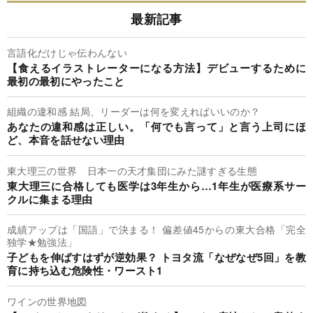
最新記事
言語化だけじゃ伝わんない
【食えるイラストレーターになる方法】デビューするために
最初の最初にやったこと
組織の違和感 結局、リーダーは何を変えればいいのか？
あなたの違和感は正しい。「何でも言って」と言う上司にほ
ど、本音を話せない理由
東大理三の世界 日本一の天才集団にみた謎すぎる生態
東大理三に合格しても医学は3年生から…1年生が医療系サー
クルに集まる理由
成績アップは「国語」で決まる！ 偏差値45からの東大合格「完全
独学★勉強法」
子どもを伸ばすはずが逆効果？ トヨタ流「なぜなぜ5回」を教
育に持ち込む危険性・ワースト1
ワインの世界地図