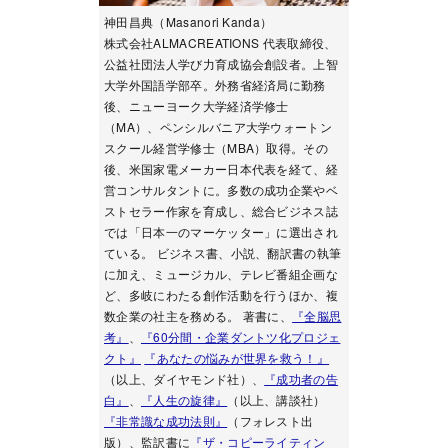
神田昌典（Masanori Kanda）
株式会社ALMACREATIONS 代表取締役、
公益社団法人学び力育成協会創設者。上智
大学外国語学部卒。外務省経済局に勤務
後、ニューヨーク大学経済学修士
（MA）、ペンシルバニア大学ウォートン
スクール経営学修士（MBA）取得。その
後、米国家電メーカー日本代表を経て、経
営コンサルタントに。多数の成功企業やベ
ストセラー作家を育成し、総合ビジネス誌
では「日本一のマーケッター」に選出され
ている。 ビジネス書、小説、翻訳書の執筆
に加え、ミュージカル、テレビ番組企画な
ど、多岐にわたる創作活動を行うほか、複
数企業の社主を務める。 著書に、
『全脳思
考』
、
『60分間・企業ダントツ化プロジェ
クト』
『あなたの悩みが世界を救う！』
（以上、ダイヤモンド社）、
『成功者の告
白』
、
『人生の旋律』
（以上、講談社）
『非常識な成功法則』
（フォレスト出
版）、監訳書に
『ザ・コピーライティン