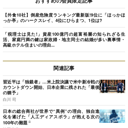
おすすめの会員限定記事
【外食10社】倒産危険度ランキング最新版!9位に「ほっかほ
っか亭」のハークスレイ、4位にひらまつ、1位は?
「税理士は見た!」資産100億円の超富裕層の知られざる生
活、家庭円満の鍵は家政婦・地主同士の結婚が多い裏事情・
高級ホテル住まいの理由...
関連記事
習近平は「独裁者」…米上院決議で米中新冷戦の
カウントダウン開始、日本企業に残された「最後
の猶予」
白川 司
日本の総合商社が世界で“異例”の理由、独自進
化を遂げた「人工ディアスポラ」が抱える次の
100年の難題