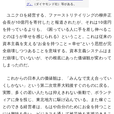
グ』
（ダイヤモンド社）等がある。
ユニクロを経営する、ファーストリテイリングの柳井正
会長が10億円を寄付したと報道されたが、それは10億円
を持っているよりも、《困っている人に手を差し伸べるこ
とのほうが幸せを感じられる》ということ。これは従来の
資本主義を支える“お金を持つこと＝幸せ”という思想が完
全崩壊しつつあることを意味する。資本主義システムはま
だ崩壊していないが、その根底にあった価値観が変わって
しまったのだ。
これからの日本人の価値観は、「みんなで支え合ってい
くしかない」という第二次世界大戦後すぐのものに戻る。
実際、多くの若い人たちは抑えきれない衝動で、ボランテ
ィアに身を投じ、東北地方に駆け込んでいる。また稼ぐこ
とのできる経営者は、もはや自分のためにお金を持つこと
には興味を失い、ビジネスを通して被災地を支援できるこ