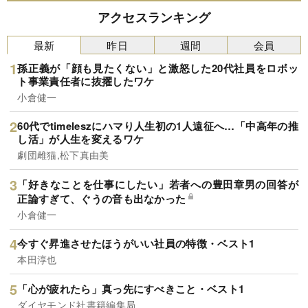
アクセスランキング
最新
昨日
週間
会員
孫正義が「顔も見たくない」と激怒した20代社員をロボッ
ト事業責任者に抜擢したワケ
小倉健一
60代でtimeleszにハマり人生初の1人遠征へ…「中高年の推
し活」が人生を変えるワケ
劇団雌猫,松下真由美
「好きなことを仕事にしたい」若者への豊田章男の回答が
正論すぎて、ぐうの音も出なかった
小倉健一
今すぐ昇進させたほうがいい社員の特徴・ベスト1
本田淳也
「心が疲れたら」真っ先にすべきこと・ベスト1
ダイヤモンド社書籍編集局