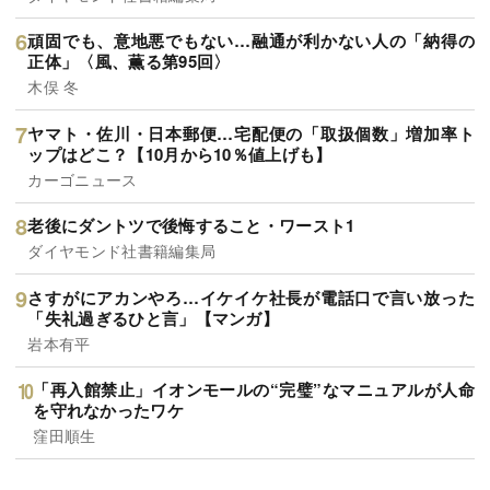
頑固でも、意地悪でもない…融通が利かない人の「納得の
正体」〈風、薫る第95回〉
木俣 冬
ヤマト・佐川・日本郵便…宅配便の「取扱個数」増加率ト
ップはどこ？【10月から10％値上げも】
カーゴニュース
老後にダントツで後悔すること・ワースト1
ダイヤモンド社書籍編集局
さすがにアカンやろ…イケイケ社長が電話口で言い放った
「失礼過ぎるひと言」【マンガ】
岩本有平
「再入館禁止」イオンモールの“完璧”なマニュアルが人命
を守れなかったワケ
窪田順生