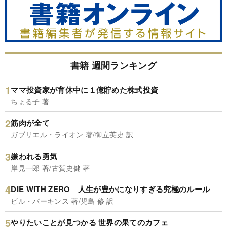
書籍 週間ランキング
ママ投資家が育休中に１億貯めた株式投資
ちょる子 著
筋肉が全て
ガブリエル・ライオン 著/御立英史 訳
嫌われる勇気
岸見一郎 著/古賀史健 著
DIE WITH ZERO 人生が豊かになりすぎる究極のルール
ビル・パーキンス 著/児島 修 訳
やりたいことが見つかる 世界の果てのカフェ