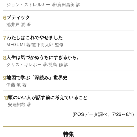
ジョン・ストレルキー 著/鹿田昌美 訳
ブティック
池井戸 潤 著
わたしはこれでやせました
MEGUMI 著/道下将太郎 監修
人生は気づかぬうちにすぎるから。
クリス・ギレボー 著/児島 修 訳
地図で学ぶ「深読み」世界史
伊藤 敏 著
頭のいい人が話す前に考えていること
安達裕哉 著
(POSデータ調べ、7/26～8/1)
特集