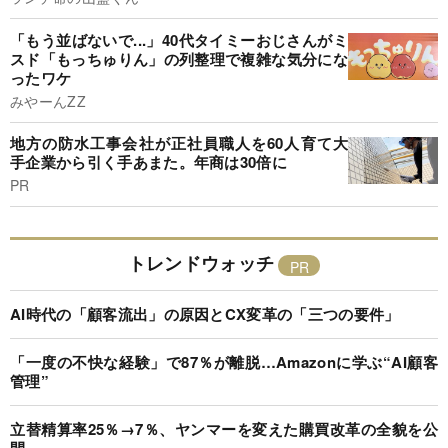
「もう並ばないで...」40代タイミーおじさんがミ
スド「もっちゅりん」の列整理で複雑な気分にな
ったワケ
みやーんZZ
地方の防水工事会社が正社員職人を60人育て大
手企業から引く手あまた。年商は30倍に
PR
トレンドウォッチ
AI時代の「顧客流出」の原因とCX変革の「三つの要件」
「一度の不快な経験」で87％が離脱…Amazonに学ぶ“AI顧客
管理”
立替精算率25％→7％、ヤンマーを変えた購買改革の全貌を公