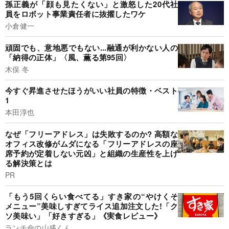
孫正義が「顔も見たくない」と激怒した20代社
員をロボット事業責任者に抜擢したワケ
小倉健一
頑固でも、意地悪でもない...融通が利かない人の
「納得の正体」〈風、薫る第95回〉
木俣 冬
今すぐ昇進させたほうがいい社員の特徴・ベスト
1
本田淳也
なぜ「フリーアドレス」は失敗するのか? 高額な
オフィス改修がムダになる「フリーアドレスの座
席予約が定着しない元凶」と組織の生産性を上げ
る解決策とは
PR
「もう5回くらい食べてる」すき家の“やけくそ
メニュー”美味しすぎてライス追加注文した!「ク
ソ美味い」「好きすぎる」《実食レビュー》
ランチ命の山盛くん