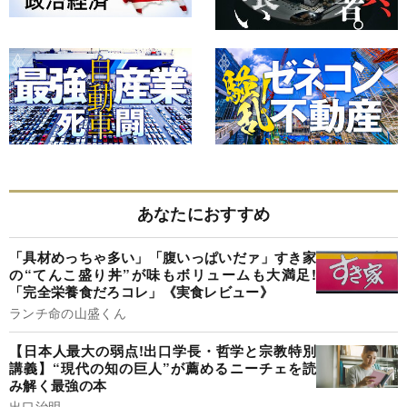
あなたにおすすめ
「具材めっちゃ多い」「腹いっぱいだァ」すき家
の“てんこ盛り丼”が味もボリュームも大満足!
「完全栄養食だろコレ」《実食レビュー》
ランチ命の山盛くん
【日本人最大の弱点!出口学長・哲学と宗教特別
講義】“現代の知の巨人”が薦めるニーチェを読
み解く最強の本
出口治明