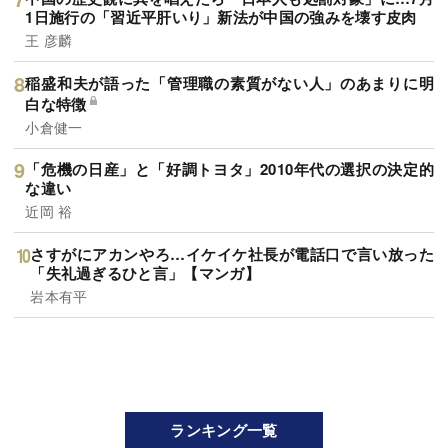
1日施行の「習近平肝いり」新法が中国の強みを壊す皮肉
王 彦麟
稲盛和夫が語った「管理職の素質がない人」のあまりに明
白な特徴
小倉健一
「危機の日産」と「好調トヨタ」2010年代の選択の決定的
な違い
近岡 裕
さすがにアカンやろ…イケイケ社長が電話口で言い放った
「失礼過ぎるひと言」【マンガ】
岩本有平
ランキング一覧