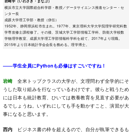
岩崎学（いわさき・まなぶ）
横浜市立大学国際総合科学群・教授／データサイエンス推進センター・セ
ンター長
成蹊大学理工学部・教授（併任）
1952年、静岡県浜松市生まれ。1977年、東京理科大学大学院理学研究科数
学専攻修士課程修了。その後、茨城大学工学部情報工学科、防衛大学校数
学物理学教室、成蹊大学理工学部情報科学科を経て、2017年より現職。
2015年より日本統計学会会長を務める。理学博士。
――学生全員にPythonも必修はすごいですね！
岩崎
全米トップクラスの大学が、文理問わず全学的にそ
うした取り組みを行なっているわけです。彼らと戦うため
には日本も統計教育、ひいては教養教育を見直す必要があ
るでしょうね。いずれにしても手を動かすこと、演習が大
事になると思います。
西内
ビジネス書の枠を超えるので、自分が執筆できるも