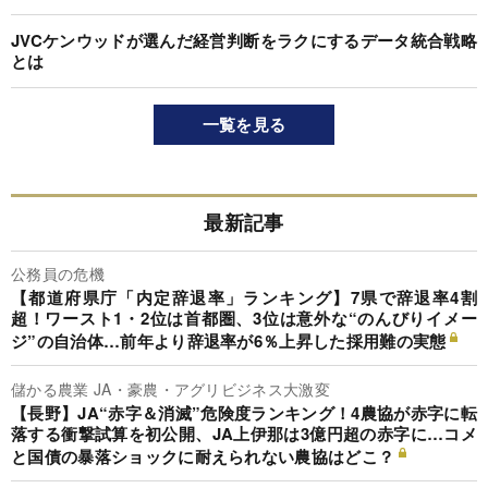
JVCケンウッドが選んだ経営判断をラクにするデータ統合戦略
とは
一覧を見る
最新記事
公務員の危機
【都道府県庁「内定辞退率」ランキング】7県で辞退率4割
超！ワースト1・2位は首都圏、3位は意外な“のんびりイメー
ジ”の自治体…前年より辞退率が6％上昇した採用難の実態
儲かる農業 JA・豪農・アグリビジネス大激変
【長野】JA“赤字＆消滅”危険度ランキング！4農協が赤字に転
落する衝撃試算を初公開、JA上伊那は3億円超の赤字に…コメ
と国債の暴落ショックに耐えられない農協はどこ？