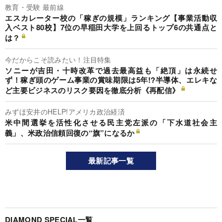
教育・受験 最前線
エスカレーター校の「稼ぎの規模」ランキング【事業活動収
入ベスト80校】7位の早稲田大学を上回るトップ6の共通点と
は？
今だからこそ読みたい！注目特集
ソニーが吉田・十時改革で過去最高益も「絶頂」は永続せ
ず！稼ぎ頭のゲーム事業の賞味期限は5年!?半導体、エレキな
ど主要ビジネスのリスク要因を徹底分析《再配信》
みずほ安井のHELP!アメリカ政治経済
米中間選挙を活性化させる民主党左派の「下水道社会主
義」、米政治信頼回復の“旗”になるか
最新記事一覧
DIAMOND SPECIAL一覧