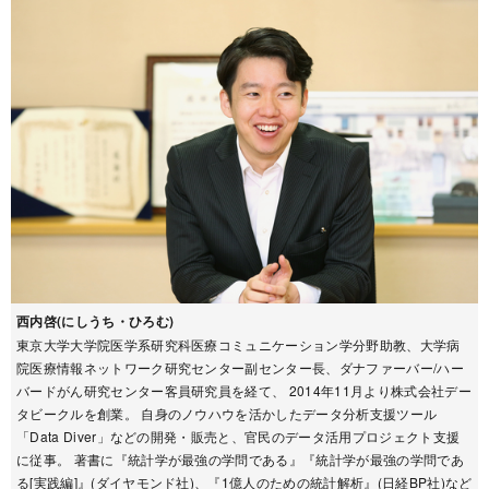
西内啓(にしうち・ひろむ)
東京大学大学院医学系研究科医療コミュニケーション学分野助教、大学病
院医療情報ネットワーク研究センター副センター長、ダナファーバー/ハー
バードがん研究センター客員研究員を経て、 2014年11月より株式会社デー
タビークルを創業。 自身のノウハウを活かしたデータ分析支援ツール
「Data Diver」などの開発・販売と、官民のデータ活用プロジェクト支援
に従事。 著書に『統計学が最強の学問である』『統計学が最強の学問であ
る[実践編]』(ダイヤモンド社)、『1億人のための統計解析』(日経BP社)など