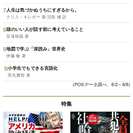
人生は気づかぬうちにすぎるから。
クリス・ギレボー 著/児島 修 訳
頭のいい人が話す前に考えていること
安達裕哉 著
地図で学ぶ「深読み」世界史
伊藤 敏 著
小学生でもできる言語化
田丸雅智 著
(POSデータ調べ、8/2～8/8)
特集