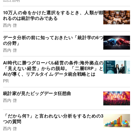
10万人の命をかけた選択をするとき、人類が頼
れるのは統計学のみである
西内 啓
データ分析の前に知っておきたい「統計学の6つ
の分野」
西内 啓
AI時代に勝つグローバル経営の条件:海外拠点の
「見えない経営」からの脱却。「二層ERP」と
AIが導く、リアルタイム·データ統合戦略とは
PR
統計家が見たビッグデータ狂想曲
西内 啓
「だから何?」と言われない分析をするための3
つの質問
西内 啓