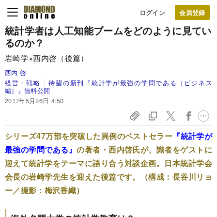
ログイン
統計学者は人工知能ブームをどのように見てい
るのか？
岩崎学×西内啓（後篇）
西内 啓
経営・戦略
待望の新刊『統計学が最強の学問である［ビジネス
編］』無料公開
2017年5月26日 4:50
シリーズ47万部を突破した異例のベストセラー
『統計学が
最強の学問である』
の著者・西内啓氏が、識者をゲストに
迎えて統計学をテーマに語り合う対談企画。日本統計学会
会長の岩崎学先生を迎えた後篇です。（構成：長谷川リョ
ー／撮影：梅沢香織）