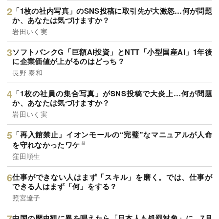
「1枚の社内写真」のSNS投稿に取引先が大激怒…何が問題
か、あなたは気づけますか？
岩田いく実
ソフトバンクG「巨額AI投資」とNTT「小型国産AI」1年後
に企業価値が上がるのはどっち？
長野 泰和
「1枚の社員の集合写真」がSNS投稿で大炎上…何が問題
か、あなたは気づけますか？
岩田いく実
「再入館禁止」イオンモールの“完璧”なマニュアルが人命
を守れなかったワケ
窪田順生
仕事ができない人はまず「スキル」を磨く。では、仕事が
できる人はまず「何」をする？
照宮遼子
中国の歴史観に異を唱えたら「日本人も処罰対象」に…7月