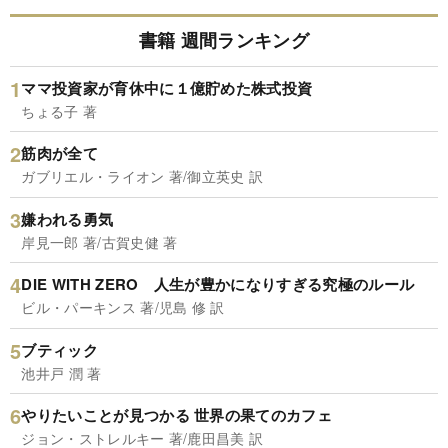
書籍 週間ランキング
ママ投資家が育休中に１億貯めた株式投資
ちょる子 著
筋肉が全て
ガブリエル・ライオン 著/御立英史 訳
嫌われる勇気
岸見一郎 著/古賀史健 著
DIE WITH ZERO 人生が豊かになりすぎる究極のルール
ビル・パーキンス 著/児島 修 訳
ブティック
池井戸 潤 著
やりたいことが見つかる 世界の果てのカフェ
ジョン・ストレルキー 著/鹿田昌美 訳