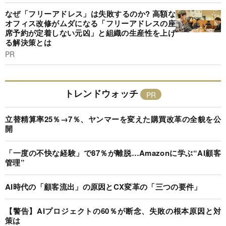
なぜ「フリーアドレス」は失敗するのか? 高額な
オフィス改修がムダになる「フリーアドレスの座
席予約が定着しない元凶」と組織の生産性を上げ
る解決策とは
PR
トレンドウォッチ
立替精算率25％→7％、ヤンマーを変えた購買改革の全貌を公
開
「一度の不快な経験」で87％が離脱…Amazonに学ぶ“AI顧客
管理”
AI時代の「顧客流出」の原因とCX変革の「三つの要件」
【警告】AIプロジェクトの60％が断念、失敗の根本原因と対
策は