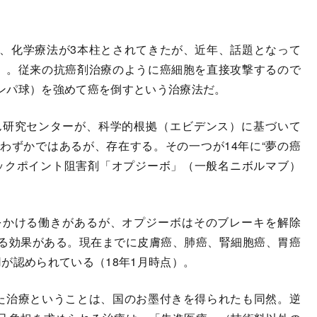
、化学療法が3本柱とされてきたが、近年、話題となって
」。従来の抗癌剤治療のように癌細胞を直接攻撃するので
ンパ球）を強めて癌を倒すという治療法だ。
研究センターが、科学的根拠（エビデンス）に基づいて
わずかではあるが、存在する。その一つが14年に“夢の癌
ックポイント阻害剤「オプジーボ」（一般名ニボルマブ）
かける働きがあるが、オプジーボはそのブレーキを解除
る効果がある。現在までに皮膚癌、肺癌、腎細胞癌、胃癌
が認められている（18年1月時点）。
た治療ということは、国のお墨付きを得られたも同然。逆