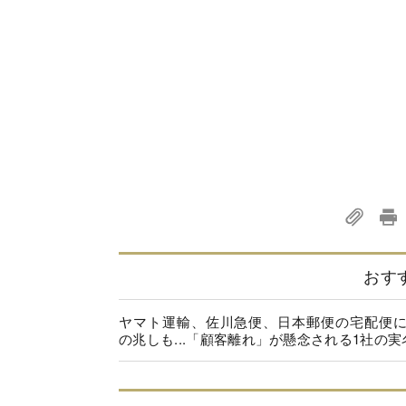
おす
ヤマト運輸、佐川急便、日本郵便の宅配便
の兆しも...「顧客離れ」が懸念される1社の実