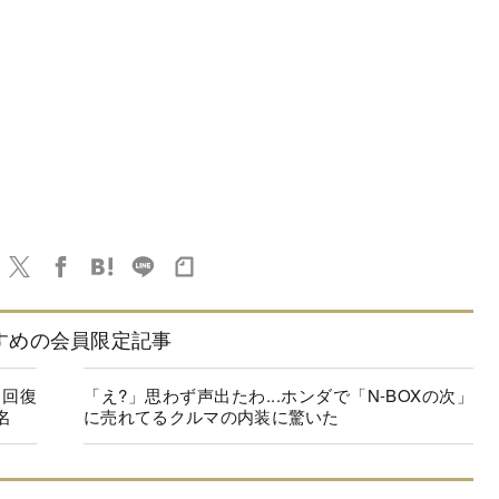
すめの会員限定記事
に回復
「え?」思わず声出たわ...ホンダで「N-BOXの次」
名
に売れてるクルマの内装に驚いた