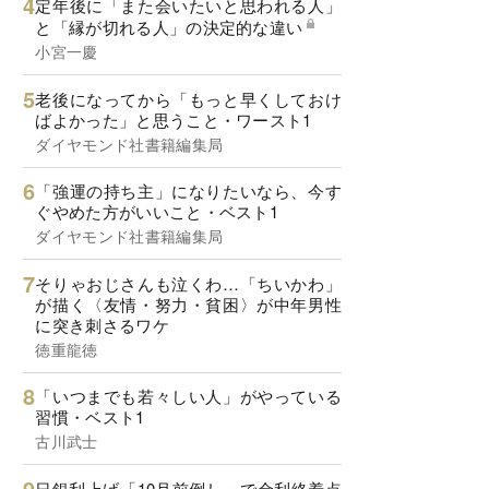
定年後に「また会いたいと思われる人」
と「縁が切れる人」の決定的な違い
小宮一慶
老後になってから「もっと早くしておけ
ばよかった」と思うこと・ワースト1
ダイヤモンド社書籍編集局
「強運の持ち主」になりたいなら、今す
ぐやめた方がいいこと・ベスト1
ダイヤモンド社書籍編集局
そりゃおじさんも泣くわ…「ちいかわ」
が描く〈友情・努力・貧困〉が中年男性
に突き刺さるワケ
徳重龍徳
「いつまでも若々しい人」がやっている
習慣・ベスト1
古川武士
日銀利上げ「10月前倒し」で金利終着点