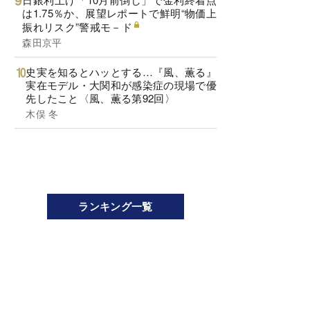
は1.75％か、展望レポートで鮮明“物価上
振れリスク”警戒モ－ド
森田京平
史実を知るとハッとする…『風、薫る』
実在モデル・大関和が感染症の現場で優
先したこと〈風、薫る第92回〉
木俣 冬
ランキング一覧