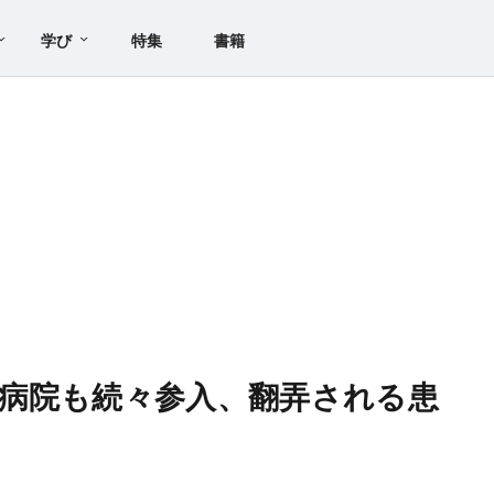
学び
特集
書籍
病院も続々参入、翻弄される患