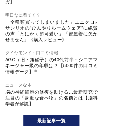
ガ】
明日なに着てく？
「全種類買ってしまいました」ユニクロ×
サンリオの“ひんやりルームウェア”に絶賛
の声「とにかく超可愛い」「部屋着に欠か
せません」《購入レビュー》
ダイヤモンド・口コミ情報
AGC（旧・旭硝子）の40代前半・シニアマ
ネージャー級の年収は？【5000件の口コミ
情報データ】
ニュースな本
脳の神経細胞の修復を助ける…最新研究で
注目の「身近な食べ物」の名前とは【脳科
学者が解説】
最新記事一覧