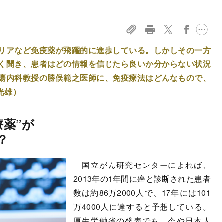
リアなど免疫薬が飛躍的に進歩している。しかしその一方
く聞き、患者はどの情報を信じたら良いか分からない状況
瘍内科教授の勝俣範之医師に、免疫療法はどんなもので、
光雄）
療薬”が
？
国立がん研究センターによれば、
2013年の1年間に癌と診断された患者
数は約86万2000人で、17年には101
万4000人に達すると予想している。
厚生労働省の発表でも、今や日本人