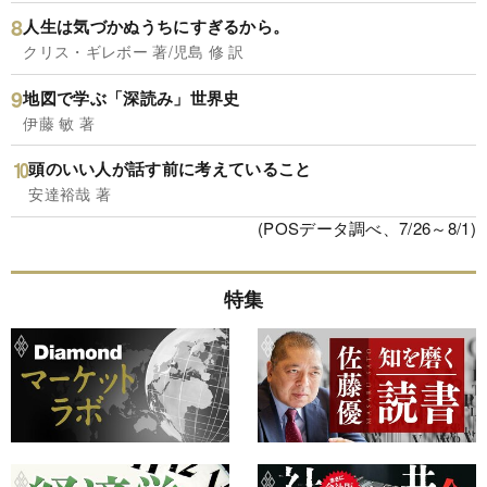
人生は気づかぬうちにすぎるから。
クリス・ギレボー 著/児島 修 訳
地図で学ぶ「深読み」世界史
伊藤 敏 著
頭のいい人が話す前に考えていること
安達裕哉 著
(POSデータ調べ、7/26～8/1)
特集