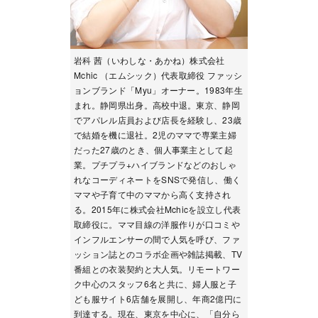
岩科 茜（いわしな・あかね）株式会社
Mchic （エムシック）代表取締役 ファッシ
ョンブランド「Myu」オーナー。1983年生
まれ。静岡県出身。高校中退。東京、静岡
でアパレル店員および店長を経験し、23歳
で結婚を機に退社。2児のママで専業主婦
だった27歳のとき、個人事業主として起
業。プチプラ+ハイブランドなどのおしゃ
れなコーディネートをSNSで発信し、働く
ママや子育て中のママから高く支持され
る。2015年に株式会社Mchicを設立し代表
取締役に。ママ目線の洋服作りが口コミや
インフルエンサーの間で人気を呼び、ファ
ッション誌とのコラボ企画や雑誌掲載、TV
番組との衣装契約と大人気。リモートワー
ク中心のスタッフ6名と共に、婦人服と子
ども服サイト6店舗を展開し、年商2億円に
到達する。現在、東京を中心に、「自分ら