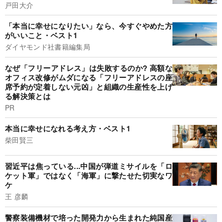
戸田大介
「本当に幸せになりたい」なら、今すぐやめた方
がいいこと・ベスト1
ダイヤモンド社書籍編集局
なぜ「フリーアドレス」は失敗するのか? 高額な
オフィス改修がムダになる「フリーアドレスの座
席予約が定着しない元凶」と組織の生産性を上げ
る解決策とは
PR
本当に幸せになれる考え方・ベスト1
柴田賢三
習近平は焦っている...中国が弾道ミサイルを「ロ
ケット軍」ではなく「海軍」に撃たせた切実なワ
ケ
王 彦麟
警察装備機材で培った開発力から生まれた純国産