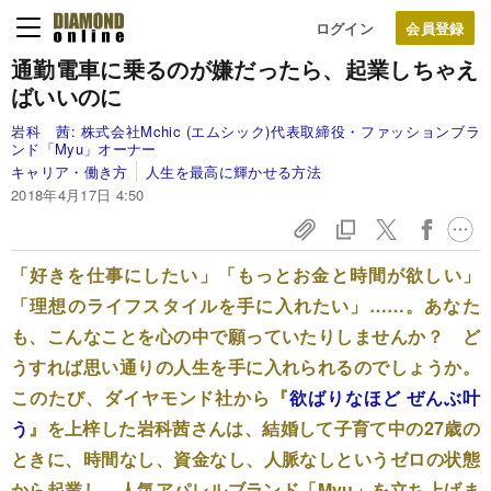
ログイン
通勤電車に乗るのが嫌だったら、
起業しちゃえ
ばいいのに
岩科 茜:
株式会社Mchic (エムシック)代表取締役・ファッションブラ
ンド「Myu」オーナー
キャリア・働き方
人生を最高に輝かせる方法
2018年4月17日 4:50
「好きを仕事にしたい」「もっとお金と時間が欲しい」
「理想のライフスタイルを手に入れたい」……。あなた
も、こんなことを心の中で願っていたりしませんか？ ど
うすれば思い通りの人生を手に入れられるのでしょうか。
このたび、ダイヤモンド社から『
欲ばりなほど ぜんぶ叶
う
』を上梓した岩科茜さんは、結婚して子育て中の27歳の
ときに、時間なし、資金なし、人脈なしというゼロの状態
から起業し、人気アパレルブランド「Myu」を立ち上げま