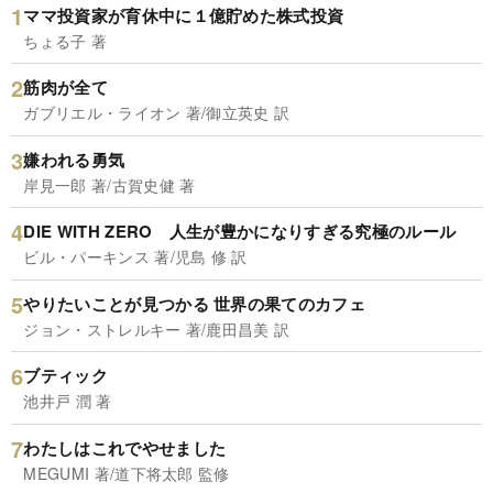
ママ投資家が育休中に１億貯めた株式投資
ちょる子 著
筋肉が全て
ガブリエル・ライオン 著/御立英史 訳
嫌われる勇気
岸見一郎 著/古賀史健 著
DIE WITH ZERO 人生が豊かになりすぎる究極のルール
ビル・パーキンス 著/児島 修 訳
やりたいことが見つかる 世界の果てのカフェ
ジョン・ストレルキー 著/鹿田昌美 訳
ブティック
池井戸 潤 著
わたしはこれでやせました
MEGUMI 著/道下将太郎 監修