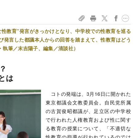
な性教育”発言がきっかけとなり、中学校での性教育を巡る
び発言した都議本人からの回答を踏まえて、性教育はどう
・執筆／末吉陽子、編集／清談社）
？
とは
コトの発端は、3月16日に開かれた
東京都議会文教委員会。自民党所属
の古賀俊昭都議が、足立区の中学校
で行われた人権教育および性に関す
る教育の授業について、「不適切な
性教育の指導が行われているのでは