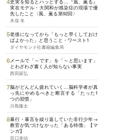
史実を知るとハッとする…『風、薫る』
実在モデル・大関和が感染症の現場で優
先したこと〈風、薫る第92回〉
木俣 冬
老後になってから「もっと早くしておけ
ばよかった」と思うこと・ワースト1
ダイヤモンド社書籍編集局
メールで「～です」を「～と思います」
とわざわざ書く人が知らない事実
西田延弘
脳がどんどん疲れていく…脳科学者が真
っ先にやめるべきと断言する「たった1
つの習慣」
川島隆太
暴行・暴言を繰り返していた非行少年→
教官が気づけなかった「ある特徴」【マ
ンガ】
宮口幸治