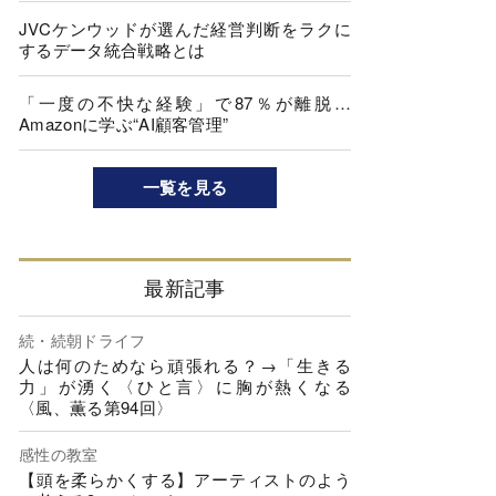
JVCケンウッドが選んだ経営判断をラクに
するデータ統合戦略とは
「一度の不快な経験」で87％が離脱…
Amazonに学ぶ“AI顧客管理”
一覧を見る
最新記事
続・続朝ドライフ
人は何のためなら頑張れる？→「生きる
力」が湧く〈ひと言〉に胸が熱くなる
〈風、薫る第94回〉
感性の教室
【頭を柔らかくする】アーティストのよう