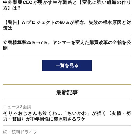
中外製薬CEOが明かす生存戦略と【変化に強い組織の作り
方】は？
【警告】AIプロジェクトの60％が断念、失敗の根本原因と対
策は
立替精算率25％→7％、ヤンマーを変えた購買改革の全貌を公
開
一覧を見る
最新記事
ニュース3面鏡
そりゃおじさんも泣くわ…「ちいかわ」が描く〈友情・努
力・貧困〉が中年男性に突き刺さるワケ
続・続朝ドライフ