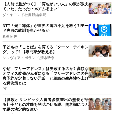
【人前で差がつく】「育ちがいい人」の親が教え
ていた、たった1つの“ふるまい”
ダイヤモンド社書籍編集局
NTT「光半導体」が世界の電力不足を救う?iモー
ド失敗の教訓を生かせるか
真壁昭夫
子どもの「ことば」を育てる「ターン・テイキン
グ」って? 【専門家が教える】
シルヴィア・ボランド,清水玲奈
なぜ「フリーアドレス」は失敗するのか? 高額な
オフィス改修がムダになる「フリーアドレスの座
席予約が定着しない元凶」と組織の生産性を上げ
る解決策とは
PR
【算数オリンピック入賞者多数輩出の塾長が語
る】子どもの才能を開花させる親、無意識につぶ
す親の決定的な違い