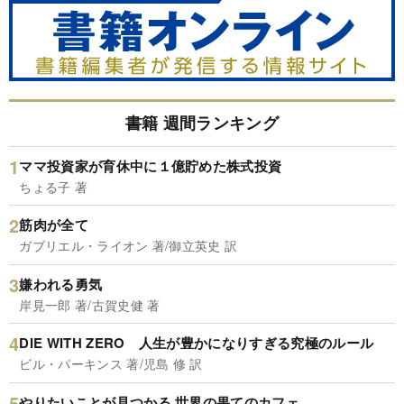
書籍 週間ランキング
ママ投資家が育休中に１億貯めた株式投資
ちょる子 著
筋肉が全て
ガブリエル・ライオン 著/御立英史 訳
嫌われる勇気
岸見一郎 著/古賀史健 著
DIE WITH ZERO 人生が豊かになりすぎる究極のルール
ビル・パーキンス 著/児島 修 訳
やりたいことが見つかる 世界の果てのカフェ