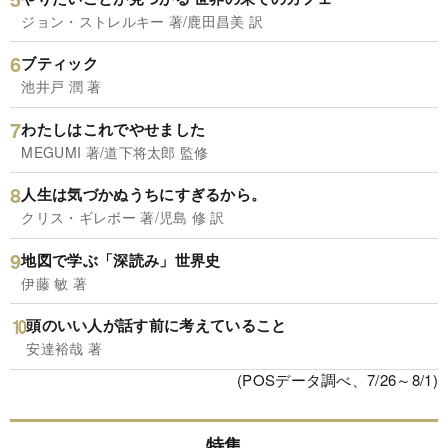
ジョン・ストレルキー 著/鹿田昌美 訳
ブティック
池井戸 潤 著
わたしはこれでやせました
MEGUMI 著/道下将太郎 監修
人生は気づかぬうちにすぎるから。
クリス・ギレボー 著/児島 修 訳
地図で学ぶ「深読み」世界史
伊藤 敏 著
頭のいい人が話す前に考えていること
安達裕哉 著
(POSデータ調べ、7/26～8/1)
特集