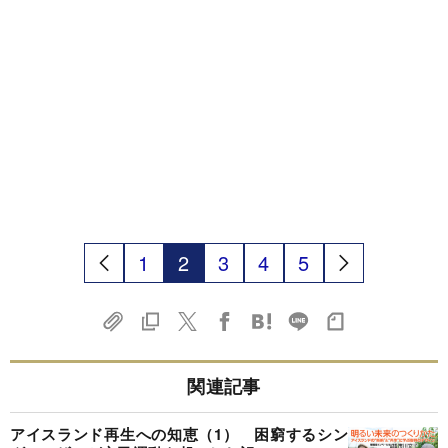
1
2
3
4
5
関連記事
アイスランド再生への知恵（1） 困窮するシン