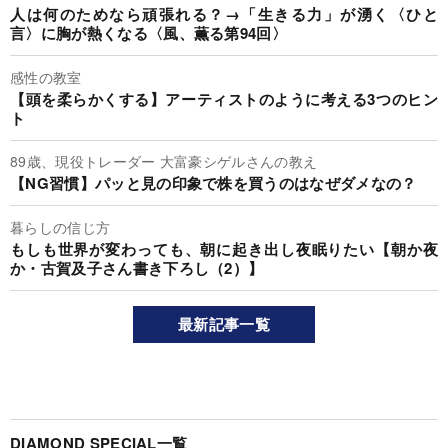
人は何のためなら頑張れる？→「生きる力」が湧く〈ひと
言〉に胸が熱くなる〈風、薫る第94回〉
感性の教室
【頭を柔らかくする】アーティストのように考える3つのヒン
ト
89歳、現役トレーダー 大富豪シゲルさんの教え
【NG習慣】パッと見の印象で株を買うのはなぜダメなの？
暮らしの信じ方
もしも世界が変わっても、朝に起き出し夜眠りたい【朝か夜
か・古賀及子さん書き下ろし（2）】
最新記事一覧
DIAMOND SPECIAL一覧