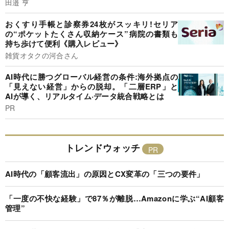
田邉 亨
おくすり手帳と診察券24枚がスッキリ!セリア
の“ポケットたくさん収納ケース”病院の書類も
持ち歩けて便利《購入レビュー》
雑貨オタクの河合さん
AI時代に勝つグローバル経営の条件:海外拠点の
「見えない経営」からの脱却。「二層ERP」と
AIが導く、リアルタイム·データ統合戦略とは
PR
トレンドウォッチ
AI時代の「顧客流出」の原因とCX変革の「三つの要件」
「一度の不快な経験」で87％が離脱…Amazonに学ぶ“AI顧客
管理”