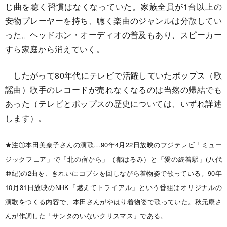
じ曲を聴く習慣はなくなっていた。家族全員が1台以上の
安物プレーヤーを持ち、聴く楽曲のジャンルは分散してい
った。ヘッドホン・オーディオの普及もあり、スピーカー
すら家庭から消えていく。
したがって80年代にテレビで活躍していたポップス（歌
謡曲）歌手のレコードが売れなくなるのは当然の帰結でも
あった（テレビとポップスの歴史については、いずれ詳述
します）。
★注①本田美奈子さんの演歌…90年4月22日放映のフジテレビ「ミュー
ジックフェア」で「北の宿から」（都はるみ）と「愛の終着駅」(八代
亜紀)の2曲を、きれいにコブシを回しながら着物姿で歌っている。90年
10月31日放映のNHK「燃えてトライアル」という番組はオリジナルの
演歌をつくる内容で、本田さんがやはり着物姿で歌っていた。秋元康さ
んが作詞した「サンタのいないクリスマス」である。