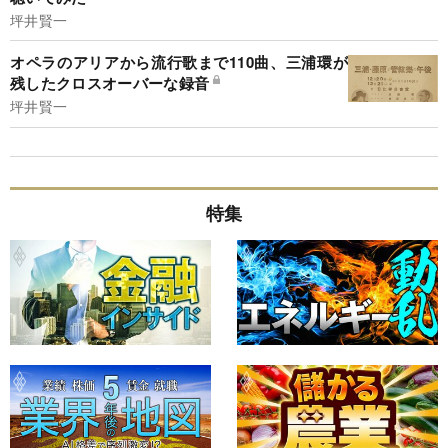
坪井賢一
オペラのアリアから流行歌まで110曲、三浦環が
残したクロスオーバーな録音
坪井賢一
特集