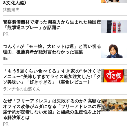
&文化人編》
猪熊建夫
警察装備機材で培った開発力から生まれた純国産
「熊撃退スプレー」が話題に
PR
つんく♂が「モー娘。大ヒットは運」と言い切る
理由、後藤真希が絶対言わなかった言葉
flier
「もう5回くらい食べてる」すき家の“やけくそ
メニュー”美味しすぎてライス追加注文した!「ク
ソ美味い」「好きすぎる」《実食レビュー》
ランチ命の山盛くん
なぜ「フリーアドレス」は失敗するのか? 高額な
オフィス改修がムダになる「フリーアドレスの座
席予約が定着しない元凶」と組織の生産性を上げ
る解決策とは
PR