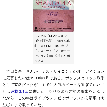
シングル「SHANGRI-LA」
（許瑛子作詞、中崎英也作
曲、東芝EMI、1990年7月）
「ミス・サイゴン」オーデ
ィション直前に発売したポ
ップス
本田美奈子さんが「ミス・サイゴン」のオーディション
に応募したのは1990年9月である。ポップスとロック歌手
として有名だったが、すでに人気のピークを過ぎていたこ
とは
連載第1回
に書いた。ありあまる才能の噴出をいなし
ながら、この年はライブやテレビでポップスから演歌（★
注①）まで歌っていた。