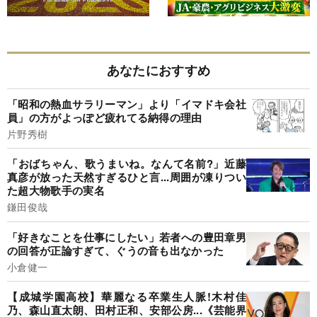
あなたにおすすめ
「昭和の熱血サラリーマン」より「イマドキ会社
員」の方がよっぽど疲れてる納得の理由
片野秀樹
「おばちゃん、歌うまいね。なんて名前?」近藤
真彦が放った天然すぎるひと言...周囲が凍りつい
た超大物歌手の実名
鎌田俊哉
「好きなことを仕事にしたい」若者への豊田章男
の回答が正論すぎて、ぐうの音も出なかった
小倉健一
【成城学園高校】華麗なる卒業生人脈!木村佳
乃、森山直太朗、田村正和、安部公房...《芸能界