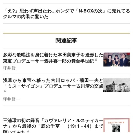
「え?」思わず声出たわ...ホンダで「N-BOXの次」に売れてる
クルマの内装に驚いた
関連記事
多彩な歌唱法を身に着けた本田美奈子を造形した
東宝プロデューサー酒井喜一郎の舞台半世紀
坪井賢一
浅草から東宝へ移った古川ロッパ・菊田一夫と
「ミス・サイゴン」プロデューサー古川清の交点
坪井賢一
三浦環の初の録音「カヴァレリア・ルスティカー
ナ」から最後の「庭の千草」（1911－44）まで
聴いてみた