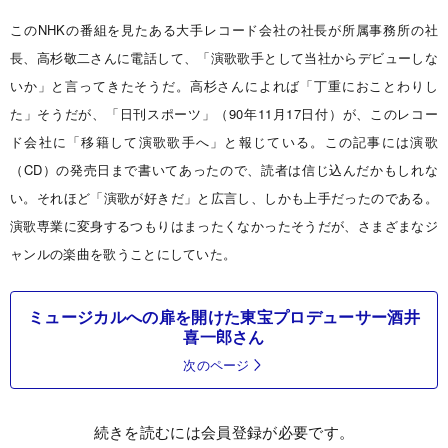
このNHKの番組を見たある大手レコード会社の社長が所属事務所の社
長、高杉敬二さんに電話して、「演歌歌手として当社からデビューしな
いか」と言ってきたそうだ。高杉さんによれば「丁重におことわりし
た」そうだが、「日刊スポーツ」（90年11月17日付）が、このレコー
ド会社に「移籍して演歌歌手へ」と報じている。この記事には演歌
（CD）の発売日まで書いてあったので、読者は信じ込んだかもしれな
い。それほど「演歌が好きだ」と広言し、しかも上手だったのである。
演歌専業に変身するつもりはまったくなかったそうだが、さまざまなジ
ャンルの楽曲を歌うことにしていた。
ミュージカルへの扉を開けた東宝プロデューサー酒井
喜一郎さん
次のページ
続きを読むには会員登録が必要です。