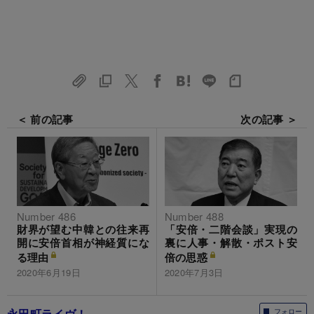
＜ 前の記事
次の記事 ＞
Number 486
Number 488
財界が望む中韓との往来再
「安倍・二階会談」実現の
開に安倍首相が神経質にな
裏に人事・解散・ポスト安
る理由
倍の思惑
2020年6月19日
2020年7月3日
永田町ライヴ！
フォロー