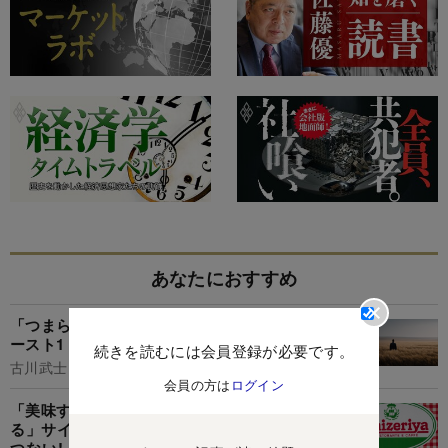
あなたにおすすめ
「つまらない人生を送る人」に共通する特徴・ワ
ースト1
続きを読むには会員登録が必要です。
古川武士
会員の方は
ログイン
「美味すぎてひっくり返った」「まじ無限に食え
る」サイゼリヤの“250円デザート”幸福感がえげ
つない!「行ったら食べずにはいられない」《実