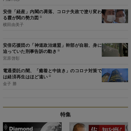
安倍「経産」内閣の凋落、コロナ失政で塗り変わ
る霞が関の勢力図
横田由美子
安倍応援団の「神道政治連盟」幹部が自殺、身に
迫っていた刑事告訴の動き
宮原啓彰
電通委託の闇、「癒着と中抜き」のコロナ対策で
は経済再生はほど遠い
金子 勝
特集