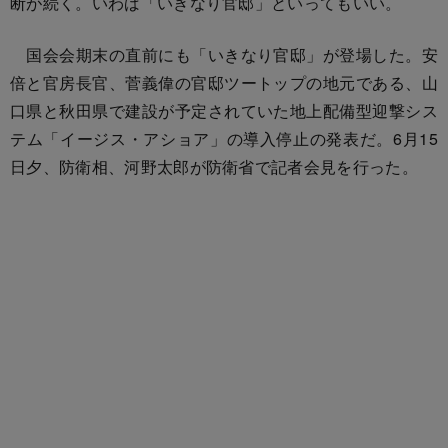
断が続く。いわば「いきなり官邸」といってもいい。
国会会期末の直前にも「いきなり官邸」が登場した。安
倍と官房長官、菅義偉の官邸ツートップの地元である、山
口県と秋田県で建設が予定されていた地上配備型迎撃シス
テム「イージス・アショア」の導入停止の発表だ。6月15
日夕、防衛相、河野太郎が防衛省で記者会見を行った。