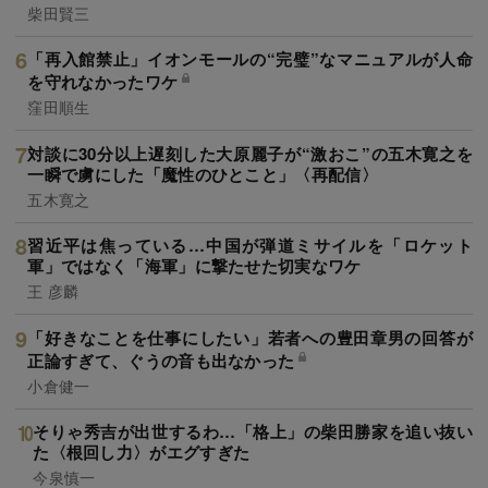
柴田賢三
「再入館禁止」イオンモールの“完璧”なマニュアルが人命
を守れなかったワケ
窪田順生
対談に30分以上遅刻した大原麗子が“激おこ”の五木寛之を
一瞬で虜にした「魔性のひとこと」〈再配信〉
五木寛之
習近平は焦っている…中国が弾道ミサイルを「ロケット
軍」ではなく「海軍」に撃たせた切実なワケ
王 彦麟
「好きなことを仕事にしたい」若者への豊田章男の回答が
正論すぎて、ぐうの音も出なかった
小倉健一
そりゃ秀吉が出世するわ…「格上」の柴田勝家を追い抜い
た〈根回し力〉がエグすぎた
今泉慎一