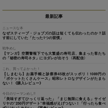
最新記事
ニュースな本
なぜスティーブ・ジョブズの話は短くても伝わったのか？話
す前にしていた「たった1つの習慣」
戦争めし
【マンガ】空襲警報下でも大繁盛の寿司店、集まった客たち
の「秘密の寿司ネタ」にヨダレが出そう〈再配信〉
これ、買ってよかった！
【しまむら】お薬手帳と診察券45枚がスッポリ！1089円の
「ポケットたくさんケース」昭和レトロなデザインがたまら
ない！《購入レビュー》
今日のリーマンめし!!
「美味すぎてひっくり返った」「まじ無限に食える」サイゼ
リヤの“250円デザート”幸福感がえげつない！「行ったら食べ
ずにはいられない」《実食レビュー》