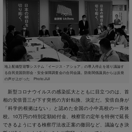
地上配備型迎撃システム「イージス・アショア」の導入停止を巡り議論す
る自民党国防部会・安全保障調査会の合同会議。防衛関係議員からは反発
の声が上がった Photo:JIJI
新型コロナウイルスの感染拡大とともに目立つのは、首
相の安倍晋三が下す突然の方針転換、決定だ。安倍自身が
「科学的根拠はない」と認めた全国の小中高校の一斉休
校。10万円の特別定額給付金、検察官の定年を特例で延長
できるようにする検察庁法改正案の撤回など、議論なき決