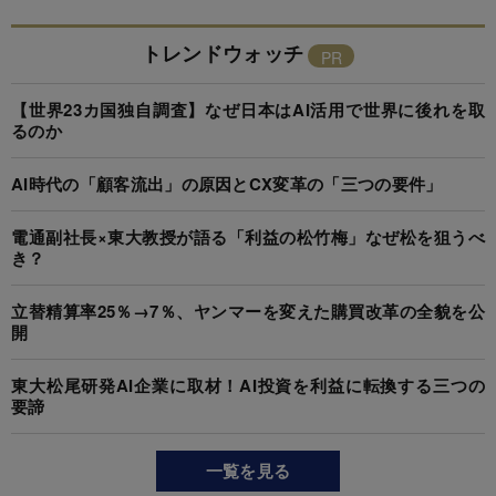
トレンドウォッチ
【世界23カ国独自調査】なぜ日本はAI活用で世界に後れを取
るのか
AI時代の「顧客流出」の原因とCX変革の「三つの要件」
電通副社長×東大教授が語る「利益の松竹梅」なぜ松を狙うべ
き？
立替精算率25％→7％、ヤンマーを変えた購買改革の全貌を公
開
東大松尾研発AI企業に取材！AI投資を利益に転換する三つの
要諦
一覧を見る