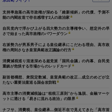
支持率急落の高市政権が深める「維新傾斜」の代償、予測不
能の内閣改造で存在感増す2人の政治家
自民党内で浮かび上がる四大勢力の主導権争い、想定外の早
さで始まった高市政権のパワーダウン
右派勢力が男系男子による皇位継承にこだわる理由、高市政
権の周到さなき皇室典範改正議論の行方
消費減税巡り混迷深める超党派「国民会議」の内幕、自民党
重鎮が危惧する市場からのレッドカード
副首都構想、衆院定数減、皇室典範の改正…成立のめどが立
たない重要法案巡る国会攻防戦
高市主導の消費減税論は“租税三原則”から逸脱、金融マーケ
ットに透ける「易きに流れる政治」の限界
ナフサ、消費税、皇位継承…側近不在で見えてきた「高市首