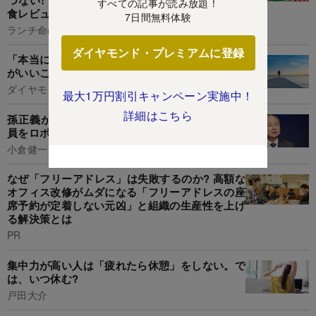
すべての記事が読み放題！
食レビュー》
7日間無料体験
ランチ命の山盛くん
ダイヤモンド・プレミアムに登録
「本当に幸せになりたい」なら、今すぐやめた方
がいいこと・ベスト1
ダイヤモンド社書籍編集局
最大1万円割引キャンペーン実施中！
詳細はこちら
孫正義が「顔も見たくない」と激怒した20代社
員をロボット事業責任者に抜擢したワケ
小倉健一
なぜ「フリーアドレス」は失敗するのか? 高額な
オフィス改修がムダになる「フリーアドレスの座
席予約が定着しない元凶」と組織の生産性を上げ
る解決策とは
PR
集中力が高い人は「疲れたら休憩」をしない。で
は、いつ休む?
戸田大介