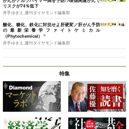
がんがアルツハイマー病を予防!?喫煙関連がんで
リスクが74％低下
井手ゆきえ,週刊ダイヤモンド編集部
酸化、糖化、鉄化に対抗せよ肝硬変／肝がん予防
の最新栄養学ファイトケミカル
（Phytochemical）
井手ゆきえ,週刊ダイヤモンド編集部
特集