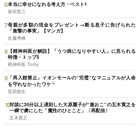
本当に幸せになれる考え方・ベスト1
柴田賢三
母親が多額の現金をプレゼント→断る息子に告げられた
「衝撃の事実」【マンガ】
佐藤秀峰
【精神科医が解説】「うつ病になりやすい人」に見られる
特徴・トップ5
精神科医 Tomy
「再入館禁止」イオンモールの“完璧”なマニュアルが人命
を守れなかったワケ
窪田順生
対談に30分以上遅刻した大原麗子が“激おこ”の五木寛之を
一瞬で虜にした「魔性のひとこと」〈再配信〉
五木寛之