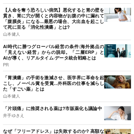
【人命を奪う恐ろしい病気】悪化すると胃の壁を
貫き、胃に穴が開くと内容物がお腹の中に漏れて
「腹膜炎」になる...最悪の場合、大出血を起こし
て死に至る「消化性潰瘍」とは?
山本健人
AI時代に勝つグローバル経営の条件:海外拠点の
「見えない経営」からの脱却。「二層ERP」と
AIが導く、リアルタイム·データ統合戦略とは
PR
「胃潰瘍」の手術を激減させ、医学界に革命を起
こし、ノーベル賞を受賞...外科医の仕事を減らし
た「すごい薬」とは
山本健人
「片頭痛」に推奨される薬は?市販薬化も議論中
井手ゆきえ
なぜ「フリーアドレス」は失敗するのか? 高額な