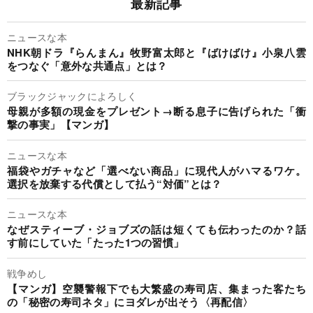
最新記事
ニュースな本
NHK朝ドラ『らんまん』牧野富太郎と『ばけばけ』小泉八雲
をつなぐ「意外な共通点」とは？
ブラックジャックによろしく
母親が多額の現金をプレゼント→断る息子に告げられた「衝
撃の事実」【マンガ】
ニュースな本
福袋やガチャなど「選べない商品」に現代人がハマるワケ。
選択を放棄する代償として払う“対価”とは？
ニュースな本
なぜスティーブ・ジョブズの話は短くても伝わったのか？話
す前にしていた「たった1つの習慣」
戦争めし
【マンガ】空襲警報下でも大繁盛の寿司店、集まった客たち
の「秘密の寿司ネタ」にヨダレが出そう〈再配信〉