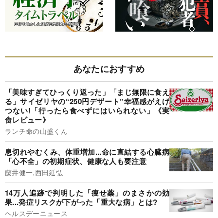
あなたにおすすめ
「美味すぎてひっくり返った」「まじ無限に食え
る」サイゼリヤの“250円デザート”幸福感がえげ
つない!「行ったら食べずにはいられない」《実
食レビュー》
ランチ命の山盛くん
息切れやむくみ、体重増加...命に直結する心臓病
「心不全」の初期症状、健康な人も要注意
藤井健一,西田延弘
14万人追跡で判明した「痩せ薬」のまさかの効
果...発症リスクが下がった「重大な病」とは?
ヘルスデーニュース