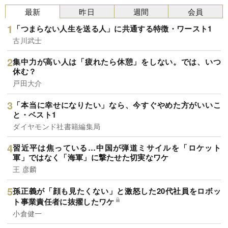
最新
昨日
週間
会員
「つまらない人生を送る人」に共通する特徴・ワースト1
古川武士
集中力が高い人は「疲れたら休憩」をしない。では、いつ
休む？
戸田大介
「本当に幸せになりたい」なら、今すぐやめた方がいいこ
と・ベスト1
ダイヤモンド社書籍編集局
習近平は焦っている…中国が弾道ミサイルを「ロケット
軍」ではなく「海軍」に撃たせた切実なワケ
王 彦麟
孫正義が「顔も見たくない」と激怒した20代社員をロボッ
ト事業責任者に抜擢したワケ
小倉健一