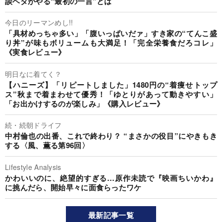
談ベタがやる“最初の一言”とは
今日のリーマンめし!!
「具材めっちゃ多い」「腹いっぱいだァ」すき家の“てんこ盛
り丼”が味もボリュームも大満足！「完全栄養食だろコレ」
《実食レビュー》
明日なに着てく？
【ハニーズ】「リピートしました」1480円の“着痩せトップ
ス”秋まで着まわせて優秀！「ゆとりがあって動きやすい」
「お出かけするのが楽しみ」《購入レビュー》
続・続朝ドライフ
中村倫也の出番、これで終わり？ “まさかの役目”にやきもき
する〈風、薫る第96回〉
Lifestyle Analysis
かわいいのに、絶望的すぎる…原作未読で『映画ちいかわ』
に挑んだら、開始早々に面食らったワケ
最新記事一覧