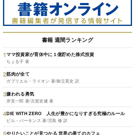
書籍 週間ランキング
ママ投資家が育休中に１億貯めた株式投資
ちょる子 著
筋肉が全て
ガブリエル・ライオン 著/御立英史 訳
嫌われる勇気
岸見一郎 著/古賀史健 著
DIE WITH ZERO 人生が豊かになりすぎる究極のルール
ビル・パーキンス 著/児島 修 訳
やりたいことが見つかる 世界の果てのカフェ