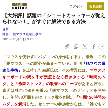
ログイン
【大好評】話題の「ショートカットキーが覚え
られない！」がすぐに解決できる方法
森新
社会
脱マウス最速仕事術
2020年10月31日 3:20
「マウスを使わずにパソコンの操作をする」。最近、この
「脱マウス」への関心が高まっている。新刊
『脱マウス最
速仕事術』
を上梓した森新氏は、その背景には、
マウスと
キーボードの間を手が幾度となく行き来する「時間のム
ダ」と「作業ストレス」の改善へのニーズ
があると言う。
森氏は独自に研究を重ね「脱マウス」のメソッドを開発
し、年間88万回ものクリック数を削減、
「年間120時間の
ムダ」を解消
した。セミナーの参加者からは、「誰でもマ