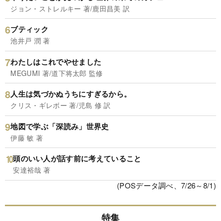
ジョン・ストレルキー 著/鹿田昌美 訳
ブティック
池井戸 潤 著
わたしはこれでやせました
MEGUMI 著/道下将太郎 監修
人生は気づかぬうちにすぎるから。
クリス・ギレボー 著/児島 修 訳
地図で学ぶ「深読み」世界史
伊藤 敏 著
頭のいい人が話す前に考えていること
安達裕哉 著
(POSデータ調べ、7/26～8/1)
特集