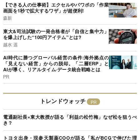
【できる人の仕事術】エクセルやパワポの「作業
画面を1秒で拡大するワザ」が超便利!
森新
東大&司法試験の一発合格者が「自信と集中力」
を爆上げした“100円アイテム”とは?
越水 遥
AI時代に勝つグローバル経営の条件:海外拠点の
「見えない経営」からの脱却。「二層ERP」と
AIが導く、リアルタイム·データ統合戦略とは
PR
トレンドウォッチ
電通副社長×東大教授が語る「利益の松竹梅」なぜ松を狙うべ
き？
トヨタ出身・現参天製薬COOが語る「私がBCGで伸びた理