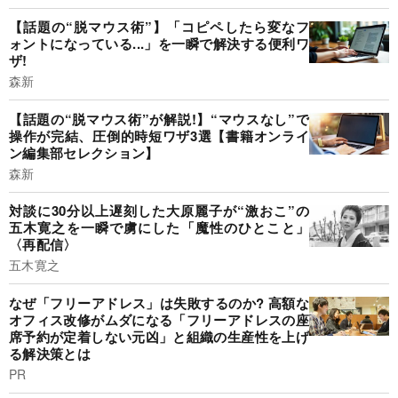
【話題の“脱マウス術”】「コピペしたら変なフ
ォントになっている...」を一瞬で解決する便利ワ
ザ!
森新
【話題の“脱マウス術”が解説!】“マウスなし”で
操作が完結、圧倒的時短ワザ3選【書籍オンライ
ン編集部セレクション】
森新
対談に30分以上遅刻した大原麗子が“激おこ”の
五木寛之を一瞬で虜にした「魔性のひとこと」
〈再配信〉
五木寛之
なぜ「フリーアドレス」は失敗するのか? 高額な
オフィス改修がムダになる「フリーアドレスの座
席予約が定着しない元凶」と組織の生産性を上げ
る解決策とは
PR