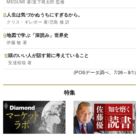
MEGUMI 著/道下将太郎 監修
人生は気づかぬうちにすぎるから。
クリス・ギレボー 著/児島 修 訳
地図で学ぶ「深読み」世界史
伊藤 敏 著
頭のいい人が話す前に考えていること
安達裕哉 著
(POSデータ調べ、7/26～8/1)
特集