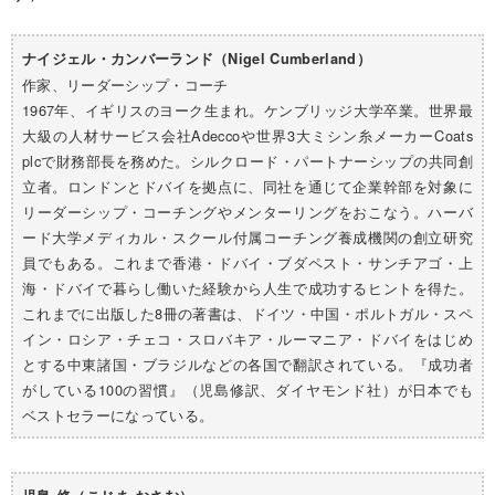
ナイジェル・カンバーランド（Nigel Cumberland）
作家、リーダーシップ・コーチ
1967年、イギリスのヨーク生まれ。ケンブリッジ大学卒業。世界最
大級の人材サービス会社Adeccoや世界3大ミシン糸メーカーCoats
plcで財務部長を務めた。シルクロード・パートナーシップの共同創
立者。ロンドンとドバイを拠点に、同社を通じて企業幹部を対象に
リーダーシップ・コーチングやメンターリングをおこなう。ハーバ
ード大学メディカル・スクール付属コーチング養成機関の創立研究
員でもある。これまで香港・ドバイ・ブダペスト・サンチアゴ・上
海・ドバイで暮らし働いた経験から人生で成功するヒントを得た。
これまでに出版した8冊の著書は、ドイツ・中国・ポルトガル・スペ
イン・ロシア・チェコ・スロバキア・ルーマニア・ドバイをはじめ
とする中東諸国・ブラジルなどの各国で翻訳されている。『成功者
がしている100の習慣』（児島修訳、ダイヤモンド社）が日本でも
ベストセラーになっている。