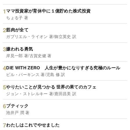
ママ投資家が育休中に１億貯めた株式投資
ちょる子 著
筋肉が全て
ガブリエル・ライオン 著/御立英史 訳
嫌われる勇気
岸見一郎 著/古賀史健 著
DIE WITH ZERO 人生が豊かになりすぎる究極のルール
ビル・パーキンス 著/児島 修 訳
やりたいことが見つかる 世界の果てのカフェ
ジョン・ストレルキー 著/鹿田昌美 訳
ブティック
池井戸 潤 著
わたしはこれでやせました