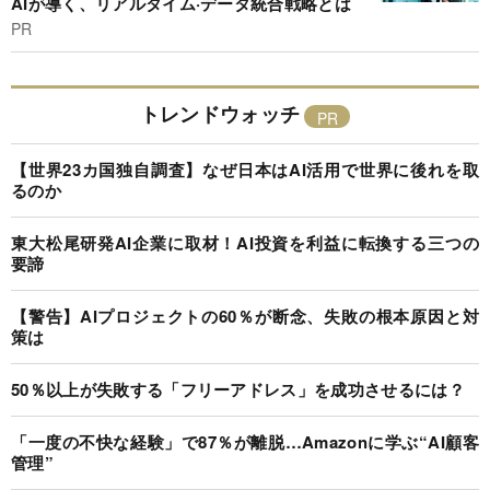
AIが導く、リアルタイム·データ統合戦略とは
PR
トレンドウォッチ
【世界23カ国独自調査】なぜ日本はAI活用で世界に後れを取
るのか
東大松尾研発AI企業に取材！AI投資を利益に転換する三つの
要諦
【警告】AIプロジェクトの60％が断念、失敗の根本原因と対
策は
50％以上が失敗する「フリーアドレス」を成功させるには？
「一度の不快な経験」で87％が離脱…Amazonに学ぶ“AI顧客
管理”