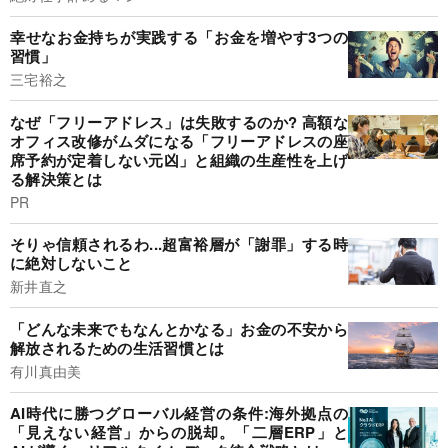
幸せなお金持ちが実践する「お金を増やす3つの
習慣」
三宅裕之
なぜ「フリーアドレス」は失敗するのか? 高額な
オフィス改修がムダになる「フリーアドレスの座
席予約が定着しない元凶」と組織の生産性を上げ
る解決策とは
PR
そりゃ信頼されるわ...超富裕層が「謝罪」する時
に絶対しないこと
新井直之
「どんな未来でもなんとかなる」お金の不安から
解放されるための生活習慣とは
有川真由美
AI時代に勝つグローバル経営の条件:海外拠点の
「見えない経営」からの脱却。「二層ERP」と