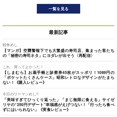
一覧を見る
最新記事
戦争めし
【マンガ】空襲警報下でも大繁盛の寿司店、集まった客たち
の「秘密の寿司ネタ」にヨダレが出そう〈再配信〉
これ、買ってよかった！
【しまむら】お薬手帳と診察券45枚がスッポリ！1089円の
「ポケットたくさんケース」昭和レトロなデザインがたまら
ない！《購入レビュー》
今日のリーマンめし!!
「美味すぎてひっくり返った」「まじ無限に食える」サイゼ
リヤの“250円デザート”幸福感がえげつない！「行ったら食べ
ずにはいられない」《実食レビュー》