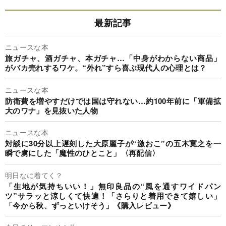
最新記事
ニュースな本
旅ガチャ、酒ガチャ、本ガチャ…「中身がわからない商品」
がバカ売れするワケ。“外れ”すら喜ぶ現代人の心理とは？
ニュースな本
防衛費を増やすだけでは国は守れない…約100年前に「軍備拡
大のワナ」を見抜いた人物
ニュースな本
対談に30分以上遅刻した大原麗子が“激おこ”の五木寛之を一
瞬で虜にした「魔性のひとこと」〈再配信〉
明日なに着てく？
「生地が気持ちいい！」無印良品の“風を通すワイドパン
ツ”サラッと涼しくて快適！「さらりと着用できて嬉しい」
「今から秋、ずっといけそう」《購入レビュー》