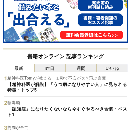
書籍オンライン 記事ランキング
最新
昨日
週間
いいね
精神科医Tomyが教える １秒で不安が吹き飛ぶ言葉
【精神科医が解説】「うつ病になりやすい人」に見られる
特徴・トップ5
糖毒脳
「認知症」になりたくないなら今すぐやるべき習慣・ベス
ト1
筋肉が全て