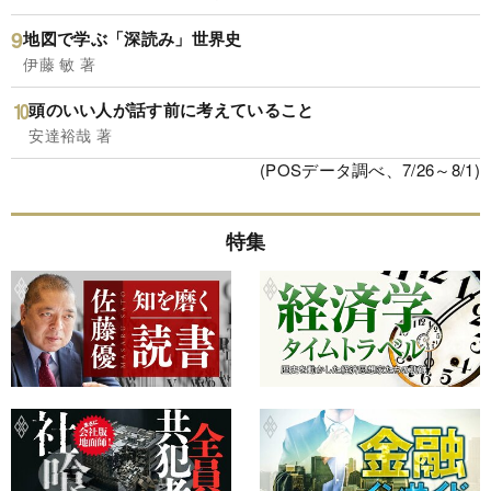
地図で学ぶ「深読み」世界史
伊藤 敏 著
頭のいい人が話す前に考えていること
安達裕哉 著
(POSデータ調べ、7/26～8/1)
特集