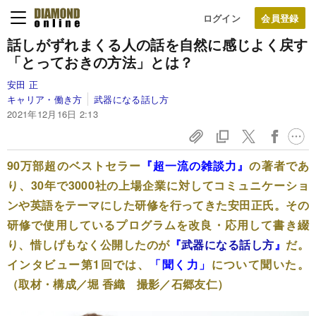
ログイン
話しがずれまくる人の話を
自然に感じよく戻す
「とっておきの方法」とは？
安田 正
キャリア・働き方
武器になる話し方
2021年12月16日 2:13
90万部超のベストセラー
『超一流の雑談力』
の著者であ
り、30年で3000社の上場企業に対してコミュニケーショ
ンや英語をテーマにした研修を行ってきた安田正氏。その
研修で使用しているプログラムを改良・応用して書き綴
り、惜しげもなく公開したのが
『
武器になる話し方
』
だ。
インタビュー第1回では、
「聞く力」
について聞いた。
（取材・構成／堀 香織 撮影／石郷友仁）