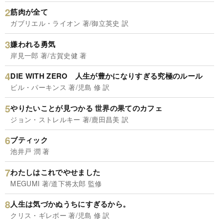
筋肉が全て
ガブリエル・ライオン 著/御立英史 訳
嫌われる勇気
岸見一郎 著/古賀史健 著
DIE WITH ZERO 人生が豊かになりすぎる究極のルール
ビル・パーキンス 著/児島 修 訳
やりたいことが見つかる 世界の果てのカフェ
ジョン・ストレルキー 著/鹿田昌美 訳
ブティック
池井戸 潤 著
わたしはこれでやせました
MEGUMI 著/道下将太郎 監修
人生は気づかぬうちにすぎるから。
クリス・ギレボー 著/児島 修 訳