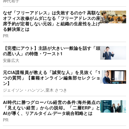
神代裕子
なぜ「フリーアドレス」は失敗するのか? 高額な
オフィス改修がムダになる「フリーアドレスの座
席予約が定着しない元凶」と組織の生産性を上げ
る解決策とは
PR
【完璧にアウト】主語が大きい一般論を話す「頭
の悪い人」の特徴・ワースト1
安藤広大
元CIA諜報員が教える「誠実な人」を見抜く「1
つの質問」【書籍オンライン編集部セレクショ
ン】
ジェイソン・ハンソン,栗木 さつき
AI時代に勝つグローバル経営の条件:海外拠点の
「見えない経営」からの脱却。「二層ERP」と
AIが導く、リアルタイム·データ統合戦略とは
PR