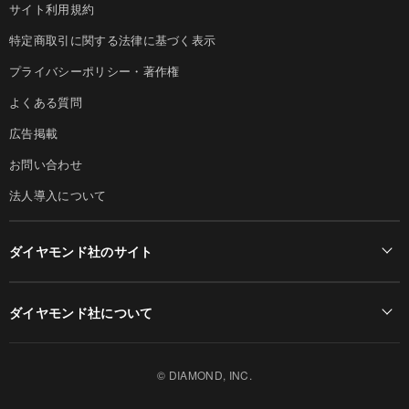
サイト利用規約
特定商取引に関する法律に基づく表示
プライバシーポリシー・著作権
よくある質問
広告掲載
お問い合わせ
法人導入について
ダイヤモンド社のサイト
Diamond Online(English)
ダイヤモンド社について
週刊ダイヤモンド
ダイヤモンド社TOP
DIAMONDハーバード・ビジネス・レビュー
© DIAMOND, INC.
会社概要
ダイヤモンドZAi（デジタル版）