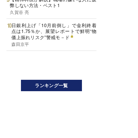
弊しない方法・ベスト1
久賀谷 亮
日銀利上げ「10月前倒し」で金利終着
点は1.75％か、展望レポートで鮮明“物
価上振れリスク”警戒モ－ド
森田京平
ランキング一覧