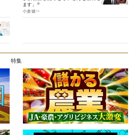
ます」
小倉健一
特集