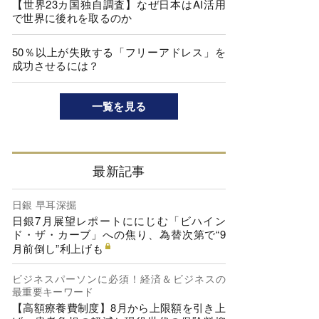
【世界23カ国独自調査】なぜ日本はAI活用
で世界に後れを取るのか
50％以上が失敗する「フリーアドレス」を
成功させるには？
一覧を見る
最新記事
日銀 早耳深掘
日銀7月展望レポートににじむ「ビハイン
ド・ザ・カーブ」への焦り、為替次第で“9
月前倒し”利上げも
ビジネスパーソンに必須！経済＆ビジネスの
最重要キーワード
【高額療養費制度】8月から上限額を引き上