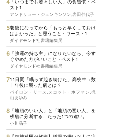
「いつまでも若々しい人」の食習慣・ベ
スト1
アンドリュー・ジェンキンソン,岩田佳代子
老後になってから「もっと早くしておけ
ばよかった」と思うこと・ワースト1
ダイヤモンド社書籍編集局
「強運の持ち主」になりたいなら、今す
ぐやめた方がいいこと・ベスト1
ダイヤモンド社書籍編集局
11日間「眠らず起き続けた」高校生→数
十年後に襲った病とは？
バイロン・リース,スコット・ホフマン,梶
山あゆみ
「地頭のいい人」と「地頭の悪い人」を
残酷に分断する、たった1つの違い。
小川晶子
【精神科医が解説】職場の嫌いな人に疲