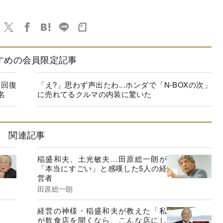
すめの会員限定記事
に回復
「え?」思わず声出たわ...ホンダで「N-BOXの次」
名
に売れてるクルマの内装に驚いた
関連記事
稲盛和夫、土光敏夫…田原総一朗が
「本当にすごい」と感嘆した5人の経
営者
田原総一朗
経営の神様・稲盛和夫が教えた「私
が飲食店を開くなら、こんな店にし