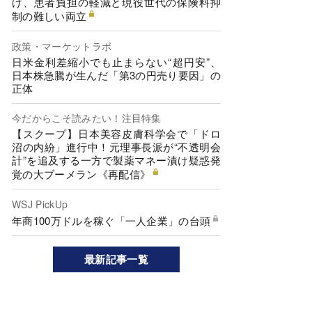
げ、患者負担の軽減と現役世代の保険料抑
制の難しい両立
政策・マーケットラボ
日米金利差縮小でも止まらない“超円安”、
日本株急騰が生んだ「第3の円売り要因」の
正体
今だからこそ読みたい！注目特集
【スクープ】日本美容皮膚科学会で「ドロ
沼の内紛」進行中！元理事長派が“不透明会
計”を追及する一方で製薬マネー漬け疑惑発
覚の大ブーメラン《再配信》
WSJ PickUp
年商100万ドルを稼ぐ「一人企業」の台頭
最新記事一覧