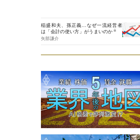
稲盛和夫、孫正義…なぜ一流経営者
は「会計の使い方」がうまいのか
矢部謙介