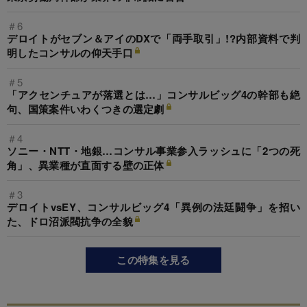
＃6
デロイトがセブン＆アイのDXで「両手取引」!?内部資料で判
明したコンサルの仰天手口
＃5
「アクセンチュアが落選とは…」コンサルビッグ4の幹部も絶
句、国策案件いわくつきの選定劇
＃4
ソニー・NTT・地銀…コンサル事業参入ラッシュに「2つの死
角」、異業種が直面する壁の正体
＃3
デロイトvsEY、コンサルビッグ4「異例の法廷闘争」を招い
た、ドロ沼派閥抗争の全貌
この特集を見る