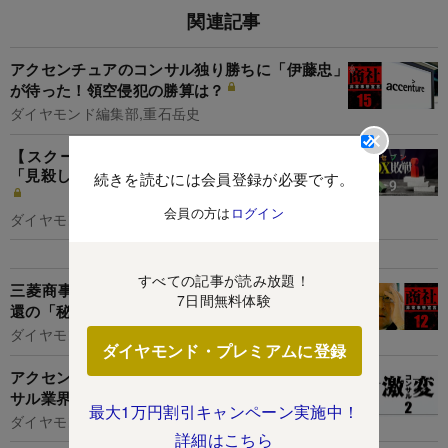
関連記事
アクセンチュアのコンサル独り勝ちに「伊藤忠」
が待った！領空侵犯の勝算は？
ダイヤモンド編集部,重石岳史
【スクープ】セブン＆アイ経営陣がDX部門を
「見殺し」にした理由、コンビニ至上主義の呪縛
続きを読むには会員登録が必要です。
会員の方は
ログイン
ダイヤモンド編集部,名古屋和希
すべての記事が読み放題！
三菱商事・垣内社長がDOL初登場！業界首位奪
7日間無料体験
還の「秘策」を直撃
ダイヤモンド編集部
ダイヤモンド・プレミアムに登録
アクセンチュアが規模拡大で成功する理由【コン
サル業界俯瞰マップ】
最大1万円割引キャンペーン実施中！
ダイヤモンド編集部,山本 輝
詳細はこちら