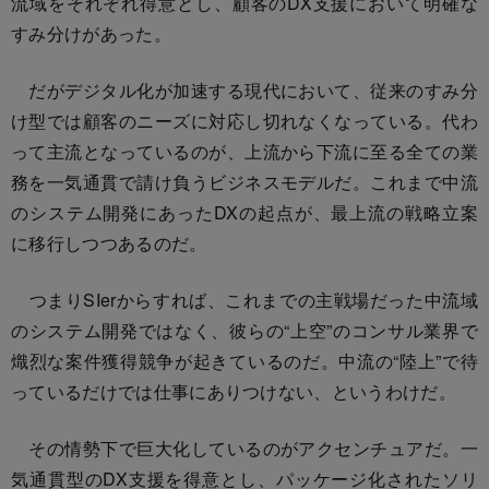
流域をそれぞれ得意とし、顧客のDX支援において明確な
すみ分けがあった。
だがデジタル化が加速する現代において、従来のすみ分
け型では顧客のニーズに対応し切れなくなっている。代わ
って主流となっているのが、上流から下流に至る全ての業
務を一気通貫で請け負うビジネスモデルだ。これまで中流
のシステム開発にあったDXの起点が、最上流の戦略立案
に移行しつつあるのだ。
つまりSIerからすれば、これまでの主戦場だった中流域
のシステム開発ではなく、彼らの“上空”のコンサル業界で
熾烈な案件獲得競争が起きているのだ。中流の“陸上”で待
っているだけでは仕事にありつけない、というわけだ。
その情勢下で巨大化しているのがアクセンチュアだ。一
気通貫型のDX支援を得意とし、パッケージ化されたソリ