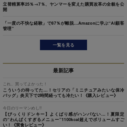
立替精算率25％→7％、ヤンマーを変えた購買改革の全貌を公
開
「一度の不快な経験」で87％が離脱…Amazonに学ぶ“AI顧客
管理”
一覧を見る
最新記事
これ、買ってよかった！
こういうの待ってた…！セリアの「ミニチュアみたいな保冷
バッグ」炎天下で2時間経っても冷たい！《購入レビュー》
今日のリーマンめし!!
【びっくりドンキー】よくばり感がハンパない…！夏限定
の“わんぱくすぎるメニュー”1100kcal超えでボリュームすご
い！《実食レビュー》