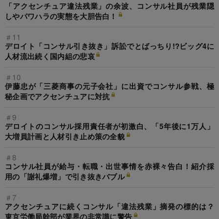
「アクセンチュア違法残業」の余波、コンサル社員が残業隠
しやパワハラの実態を大胆告白！
＃11
デロイト「コンサル引き抜き」訴訟でとばっちり!?ビッグ4に
人材流出続く国内組の悲哀
＃10
伊藤忠が「三菱商事の元子会社」に出資でコンサル参戦、極
秘企画でアクセンチュアに対抗
＃9
デロイトのコンサル採用責任者が初激白、「5年後に1万人」
大増員計画と人材引き止め策の全貌
＃8
コンサル社員が給与・転職・出世事情を赤裸々告白！紹介採
用の「謝礼爆増」で引き抜きバブル
＃7
アクセンチュアに続くコンサル「違法残業」摘発の標的は？
東京労働局幹部が業界の非常識に警告