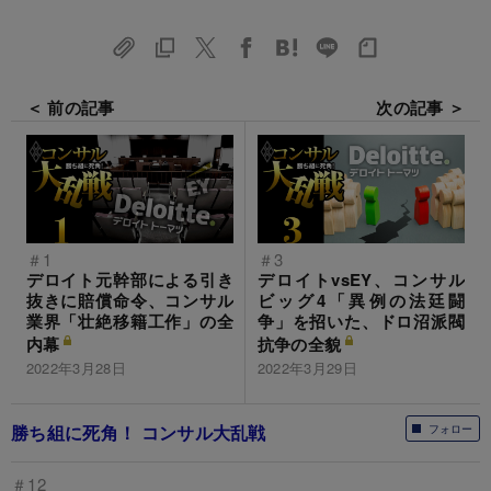
＜ 前の記事
次の記事 ＞
＃1
＃3
デロイト元幹部による引き
デロイトvsEY、コンサル
抜きに賠償命令、コンサル
ビッグ4「異例の法廷闘
業界「壮絶移籍工作」の全
争」を招いた、ドロ沼派閥
内幕
抗争の全貌
2022年3月28日
2022年3月29日
勝ち組に死角！ コンサル大乱戦
フォロー
＃12