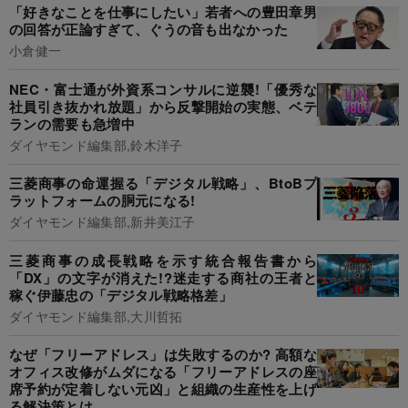
「好きなことを仕事にしたい」若者への豊田章男
の回答が正論すぎて、ぐうの音も出なかった
小倉健一
NEC・富士通が外資系コンサルに逆襲!「優秀な
社員引き抜かれ放題」から反撃開始の実態、ベテ
ランの需要も急増中
ダイヤモンド編集部,鈴木洋子
三菱商事の命運握る「デジタル戦略」、BtoBプ
ラットフォームの胴元になる!
ダイヤモンド編集部,新井美江子
三菱商事の成長戦略を示す統合報告書から
「DX」の文字が消えた!?迷走する商社の王者と
稼ぐ伊藤忠の「デジタル戦略格差」
ダイヤモンド編集部,大川哲拓
なぜ「フリーアドレス」は失敗するのか? 高額な
オフィス改修がムダになる「フリーアドレスの座
席予約が定着しない元凶」と組織の生産性を上げ
る解決策とは