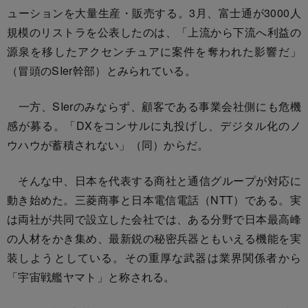
ューションを大量生産・販売する。3月、富士通が3000人
規模のリストラを公表したのは、「上流から下流へ利益の
源泉を移したアクセンチュアに案件を奪われた影響だ」
（冒頭のSIer幹部）とみられている。
一方、SIerのみならず、顧客である事業会社側にも危機
感が募る。「DXをコンサルに丸投げし、デジタル化のノ
ウハウが蓄積されない」（同）からだ。
そんな中、日本を代表する商社と通信グループが対応に
動き始めた。三菱商事と日本電信電話（NTT）である。実
は両社が共同で設立した会社では、ある分野で日本最高峰
の人材をかき集め、最新鋭の秘密兵器ともいえる機能を実
装しようとしている。その重厚な武器は業界関係者から
「宇宙戦艦ヤマト」と称される。