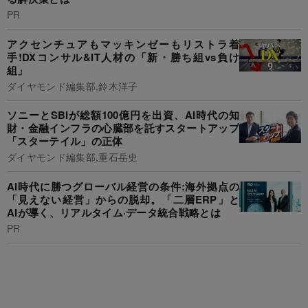
PR
アクセンチュアもマッキンゼーもリストラ着
手!DXコンサル&IT人材の「新・勝ち組vs負け
組」
ダイヤモンド編集部,鈴木洋子
ソニーとSBIが総額100億円を出資、AI時代の知
財・金融インフラの心臓部を託すスタートアップ
「スターテイル」の正体
ダイヤモンド編集部,重石岳史
AI時代に勝つグローバル経営の条件:海外拠点の
「見えない経営」からの脱却。「二層ERP」と
AIが導く、リアルタイム·データ統合戦略とは
PR