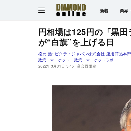
新着
業界
円相場は125円の「黒
が“白旗”を上げる日
松元 浩:
ピクテ・ジャパン株式会社 運用商品本部
政策・マーケット
政策・マーケットラボ
2022年3月31日 3:45
会員限定