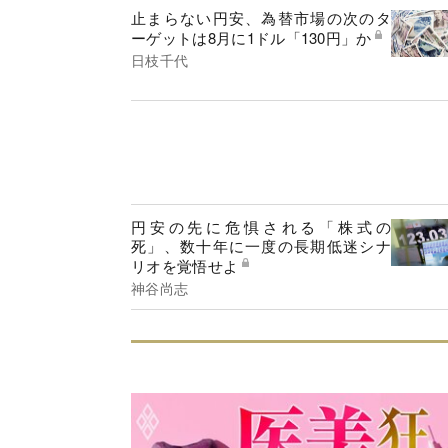
止まらない円安、為替市場の次のタ
ーゲットは8月に1ドル「130円」か
日枝千代
円安の先に危惧される「株式の
死」、数十年に一度の長期低迷シナ
リオを覚悟せよ
神谷尚志