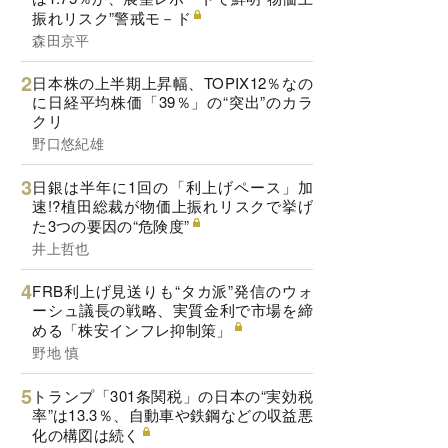
振れリスク”警戒モ－ド
森田京平
日本株の上半期上昇幅、TOPIX12％なの
に日経平均株価「39％」の“突出”のカラ
クリ
野口悠紀雄
日銀は半年に1回の「利上げペース」加
速!?植田総裁が物価上振れリスクで挙げ
た3つの要因の“危険度”
井上哲也
FRB利上げ見送りも“タカ派”発信のウォ
ーシュ議長の戦略、実質金利で市場を締
める「株安インフレ抑制策」
野地 慎
トランプ「301条関税」の日本の“実効税
率”は13.3％、自動車や鉄鋼などの収益悪
化の構図は続く