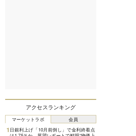
アクセスランキング
マーケットラボ
会員
日銀利上げ「10月前倒し」で金利終着点
は1.75％か、展望レポートで鮮明“物価上