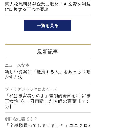
東大松尾研発AI企業に取材！AI投資を利益
に転換する三つの要諦
一覧を見る
最新記事
ニュースな本
新しい提案に「抵抗する人」をあっさり動
かす方法
ブラックジャックによろしく
「私は被害者なのよ」差別的発言を叫ぶ“被
害女性”を一刀両断した医師の言葉【マン
ガ】
明日なに着てく？
「全種類買ってしまいました」ユニクロ×