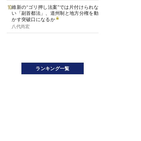
維新の“ゴリ押し法案”では片付けられな
い「副首都法」、道州制と地方分権を動
かす突破口になるか
八代尚宏
ランキング一覧