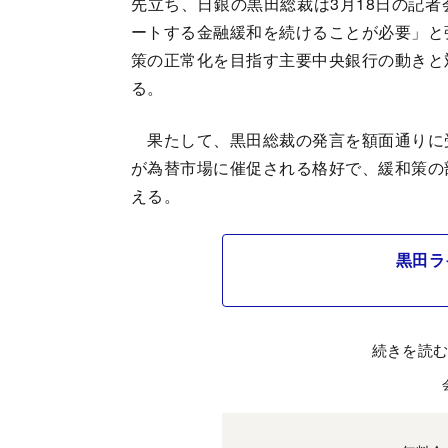
先立ち、日銀の黒田総裁は3月18日の記
ートする金融緩和を続けることが必要」と
策の正常化を目指す主要中央銀行の動きと
る。
果たして、黒田総裁の発言を額面通りに
が為替市場に催促される格好で、緩和策の
える。
黒田ラ
続きを読