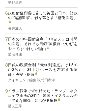
星野卓也
政府債務膨張に苦しむ英国と日本、財政
の“信認獲得”に影を落とす「構造問題」
長井滋人
日本の10年国債金利「3％超え」は時間
の問題、それでも日銀“国債買い支え”を
やってはいけない理由
愛宕伸康
日銀の政策金利「最終到達点」は1.5％
か2％か、利上げペースを左右する物
価・円安・財政
ダイヤモンド編集部,竹田孝洋
イラン戦争でずれ始めたトランプ・ネタ
ニヤフ両氏の利害、米国・イスラエルの
「特別な関係」に広がる亀裂
溝渕正季