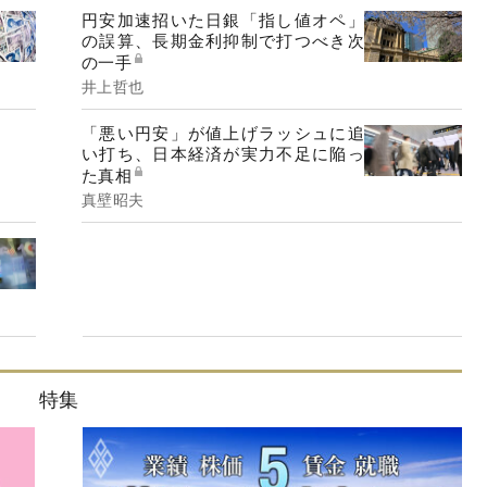
円安加速招いた日銀「指し値オペ」
の誤算、長期金利抑制で打つべき次
の一手
井上哲也
「悪い円安」が値上げラッシュに追
い打ち、日本経済が実力不足に陥っ
た真相
真壁昭夫
特集