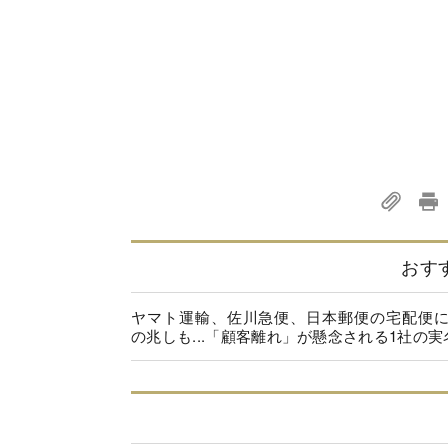
おす
ヤマト運輸、佐川急便、日本郵便の宅配便
の兆しも...「顧客離れ」が懸念される1社の実