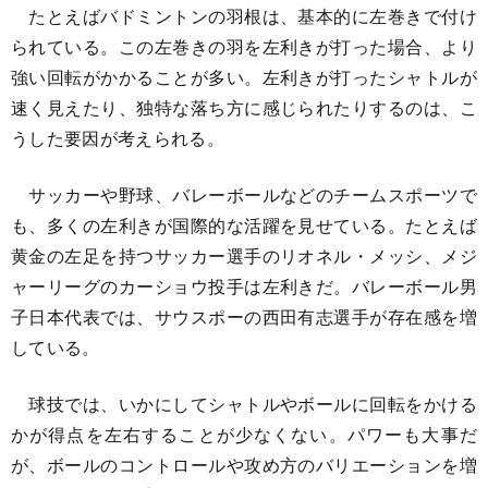
たとえばバドミントンの羽根は、基本的に左巻きで付け
られている。この左巻きの羽を左利きが打った場合、より
強い回転がかかることが多い。左利きが打ったシャトルが
速く見えたり、独特な落ち方に感じられたりするのは、こ
うした要因が考えられる。
サッカーや野球、バレーボールなどのチームスポーツで
も、多くの左利きが国際的な活躍を見せている。たとえば
黄金の左足を持つサッカー選手のリオネル・メッシ、メジ
ャーリーグのカーショウ投手は左利きだ。バレーボール男
子日本代表では、サウスポーの西田有志選手が存在感を増
している。
球技では、いかにしてシャトルやボールに回転をかける
かが得点を左右することが少なくない。パワーも大事だ
が、ボールのコントロールや攻め方のバリエーションを増