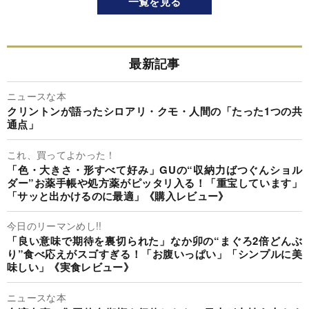
一覧を見る
最新記事
ニュースな本
クリントンが語ったシロアリ・クモ・人間の「たった1つの共
通点」
これ、買ってよかった！
「色・大きさ・形すべて好み」GUの“収納力ばつぐんショル
ダー”お薬手帳や処方薬がピッタリ入る！「重宝しています」
「サッと出かけるのに最適」《購入レビュー》
今日のリーマンめし!!
「良い意味で期待を裏切られた」なか卯の“まぐろ2倍どんぶ
り”食べ応えがスゴすぎる！「お腹いっぱい」「シンプルに美
味しい」《実食レビュー》
ニュースな本