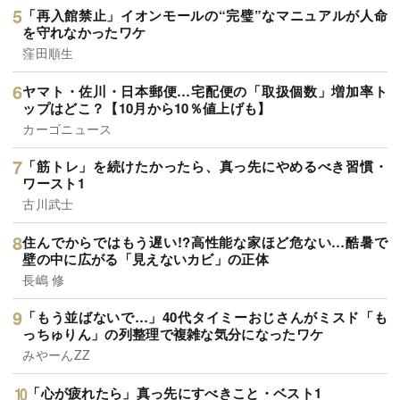
「再入館禁止」イオンモールの“完璧”なマニュアルが人命
を守れなかったワケ
窪田順生
ヤマト・佐川・日本郵便…宅配便の「取扱個数」増加率ト
ップはどこ？【10月から10％値上げも】
カーゴニュース
「筋トレ」を続けたかったら、真っ先にやめるべき習慣・
ワースト1
古川武士
住んでからではもう遅い!?高性能な家ほど危ない…酷暑で
壁の中に広がる「見えないカビ」の正体
長嶋 修
「もう並ばないで…」40代タイミーおじさんがミスド「も
っちゅりん」の列整理で複雑な気分になったワケ
みやーんZZ
「心が疲れたら」真っ先にすべきこと・ベスト1