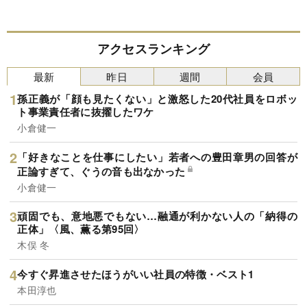
アクセスランキング
最新
昨日
週間
会員
孫正義が「顔も見たくない」と激怒した20代社員をロボッ
ト事業責任者に抜擢したワケ
小倉健一
「好きなことを仕事にしたい」若者への豊田章男の回答が
正論すぎて、ぐうの音も出なかった
小倉健一
頑固でも、意地悪でもない…融通が利かない人の「納得の
正体」〈風、薫る第95回〉
木俣 冬
今すぐ昇進させたほうがいい社員の特徴・ベスト1
本田淳也