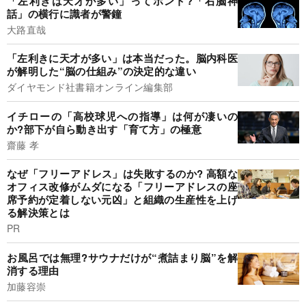
「左利きは天才が多い」ってホント?「右脳神
話」の横行に識者が警鐘
大路直哉
「左利きに天才が多い」は本当だった。脳内科医
が解明した“脳の仕組み”の決定的な違い
ダイヤモンド社書籍オンライン編集部
イチローの「高校球児への指導」は何が凄いの
か?部下が自ら動き出す「育て方」の極意
齋藤 孝
なぜ「フリーアドレス」は失敗するのか? 高額な
オフィス改修がムダになる「フリーアドレスの座
席予約が定着しない元凶」と組織の生産性を上げ
る解決策とは
PR
お風呂では無理?サウナだけが“煮詰まり脳”を解
消する理由
加藤容崇