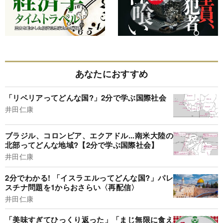
あなたにおすすめ
「リベリアってどんな国?」2分で学ぶ国際社会
井田仁康
ブラジル、コロンビア、エクアドル...南米大陸の
北部ってどんな地域?【2分で学ぶ国際社会】
井田仁康
2分でわかる! 「イスラエルってどんな国?」パレ
スチナ問題を1からおさらい〈再配信〉
井田仁康
「美味すぎてひっくり返った」「まじ無限に食え