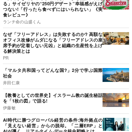
る」サイゼリヤの“250円デザート”幸福感がえげ
つない!「行ったら食べずにはいられない」《実
食レビュー》
ランチ命の山盛くん
なぜ「フリーアドレス」は失敗するのか? 高額な
オフィス改修がムダになる「フリーアドレスの座
席予約が定着しない元凶」と組織の生産性を上げ
る解決策とは
PR
「マルタ共和国ってどんな国?」2分で学ぶ国際
社会
井田仁康
【教養としての世界史】イスラーム教の誕生秘話
を「1枚の図」で語る!
伊藤敏
AI時代に勝つグローバル経営の条件:海外拠点の
「見えない経営」からの脱却。「二層ERP」と
AIが導く、リアルタイム·データ統合戦略とは