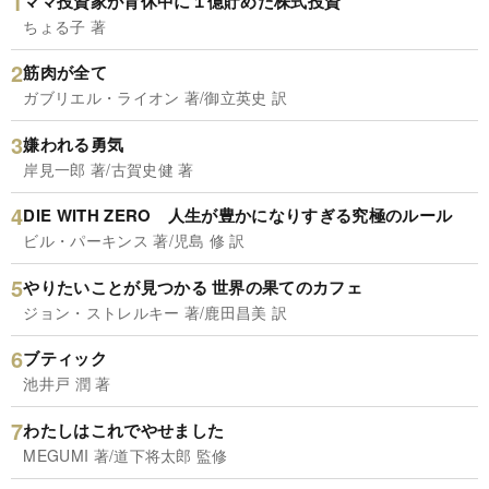
ママ投資家が育休中に１億貯めた株式投資
ちょる子 著
筋肉が全て
ガブリエル・ライオン 著/御立英史 訳
嫌われる勇気
岸見一郎 著/古賀史健 著
DIE WITH ZERO 人生が豊かになりすぎる究極のルール
ビル・パーキンス 著/児島 修 訳
やりたいことが見つかる 世界の果てのカフェ
ジョン・ストレルキー 著/鹿田昌美 訳
ブティック
池井戸 潤 著
わたしはこれでやせました
MEGUMI 著/道下将太郎 監修