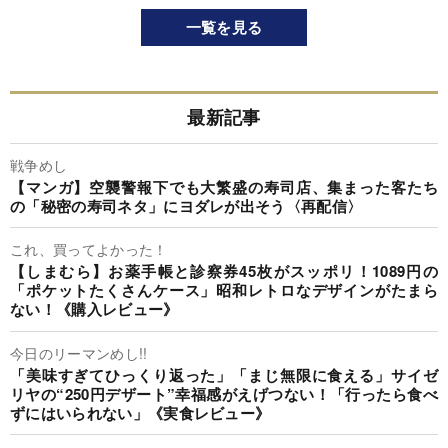
一覧を見る
最新記事
戦争めし
【マンガ】空襲警報下でも大繁盛の寿司店、集まった客たち
の「秘密の寿司ネタ」にヨダレが出そう〈再配信〉
これ、買ってよかった！
【しまむら】お薬手帳と診察券45枚がスッポリ！1089円の
「ポケットたくさんケース」昭和レトロなデザインがたまら
ない！《購入レビュー》
今日のリーマンめし!!
「美味すぎてひっくり返った」「まじ無限に食える」サイゼ
リヤの“250円デザート”幸福感がえげつない！「行ったら食べ
ずにはいられない」《実食レビュー》