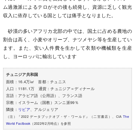
ム過激派によるテロがその後も続発し、資源に乏しく観光
収入に依存している国としては痛手となりました。
砂漠の多いアフリカ北部の中では、国土に占める農地の
割合は高く、小麦やオリーブ、ナツメヤシ等を生産してい
ます。また、安い人件費を生かして衣類や機械類を生産
し、ヨーロッパに輸出しています
チュニジア共和国
面積：16.4万㎢ 首都：チュニス
人口：1181.1万 通貨：チュニジア＝ディナール
言語：アラビア語（公用語）、フランス語
宗教：イスラーム（国教）スンニ派99％
隣接：
リビア
、アルジェリア
（注）『2022 データブックオブ・ザ・ワールド』（二宮書店）、CIA
The
World Factbook
（2022年2月時点）を参照