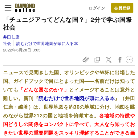
ログイン
「チュニジアってどんな国？」2分で学ぶ国際
社会
井田仁康
社会
読むだけで世界地図が頭に入る本
2022年6月28日 3:05
ニュースで見聞きした国、オリンピックやW杯に出場した
国、ガイドブックで目にとまった国――名前だけは知って
いても
「どんな国なのか？」
とイメージすることは意外と
難しい。新刊『
読むだけで世界地図が頭に入る本
』（井田
仁康・編著）は、世界地図を約30の地域に分け、地図を眺
めながら世界212の国と地域を俯瞰する。
各地域の特徴や
国どうしの関係をコンパクトに学べて、大人なら知ってお
きたい世界の重要問題をスッキリ理解することができる画