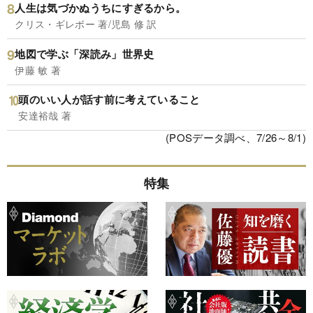
人生は気づかぬうちにすぎるから。
クリス・ギレボー 著/児島 修 訳
地図で学ぶ「深読み」世界史
伊藤 敏 著
頭のいい人が話す前に考えていること
安達裕哉 著
(POSデータ調べ、7/26～8/1)
特集