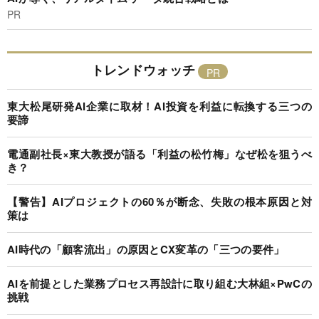
PR
トレンドウォッチ
東大松尾研発AI企業に取材！AI投資を利益に転換する三つの
要諦
電通副社長×東大教授が語る「利益の松竹梅」なぜ松を狙うべ
き？
【警告】AIプロジェクトの60％が断念、失敗の根本原因と対
策は
AI時代の「顧客流出」の原因とCX変革の「三つの要件」
AIを前提とした業務プロセス再設計に取り組む大林組×PwCの
挑戦