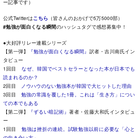
ー記事です）
公式Twitterは
こちら
（皆さんのおかげで5万5000部）
#勉強が面白くなる瞬間
のハッシュタグで感想募集中！
●大好評リレー連載シリーズ
【第一弾】
『勉強が面白くなる瞬間』
訳者・吉川南氏イン
タビュー
1回目
なぜ、韓国でベストセラーとなった本が日本でも
読まれるのか？
2回目
ノウハウのない勉強本が韓国で大ヒットした理由
3回目
勉強の常識を覆した1冊。これは「生き方」につい
ての本でもある
【第二弾】
『ずるい暗記術』
著者・佐藤大和氏インタビュ
ー
1回目
勉強は挫折の連続。試験勉強以前に必要な「心と
の向き合い方」