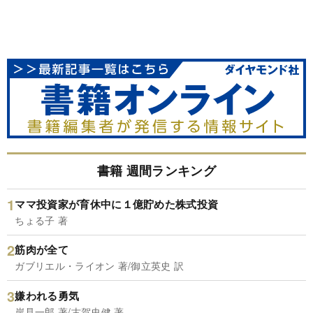
書籍 週間ランキング
ママ投資家が育休中に１億貯めた株式投資
ちょる子 著
筋肉が全て
ガブリエル・ライオン 著/御立英史 訳
嫌われる勇気
岸見一郎 著/古賀史健 著