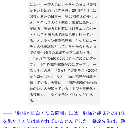
になり、一躍人気に。小学生の頃より競技
かるたを始め、現在八段。2019年1月には
競技かるたの日本一、第65期名人の座につ
き、翌年も名人位を防衛。現在は論理力、
記憶力、没頭力を同時に上げるエキスパー
トとして全国各地で講演活動も行ってい
る。オンライン個別指導塾「となりにコー
チ」の代表講師として、学生から社会人ま
で受講生95％の成績アップに成功する。
「1ヵ月でTOEIC®550点から750点にアッ
プ」「1年で偏差値35が70にアップし、一
流大学に合格」「3ヵ月で定期テスト200位
から2位に浮上」など、1on1指導が好評を
博している。著書に、『偏差値95の勉強法
頭のいい人が知っている「学びを自動化す
る技術」』（ダイヤモンド社）などがあ
る。
――
『勉強が面白くなる瞬間』
には、勉強と趣味との両立
を果たす方法は書かれていませんでした。粂原先生は、勉