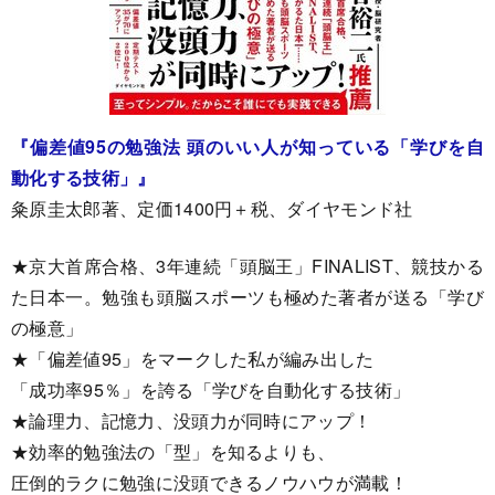
『偏差値95の勉強法 頭のいい人が知っている「学びを自
動化する技術」』
粂原圭太郎著、定価1400円＋税、ダイヤモンド社
★京大首席合格、3年連続「頭脳王」FINALIST、競技かる
た日本一。勉強も頭脳スポーツも極めた著者が送る「学び
の極意」
★「偏差値95」をマークした私が編み出した
「成功率95％」を誇る「学びを自動化する技術」
★論理力、記憶力、没頭力が同時にアップ！
★効率的勉強法の「型」を知るよりも、
圧倒的ラクに勉強に没頭できるノウハウが満載！