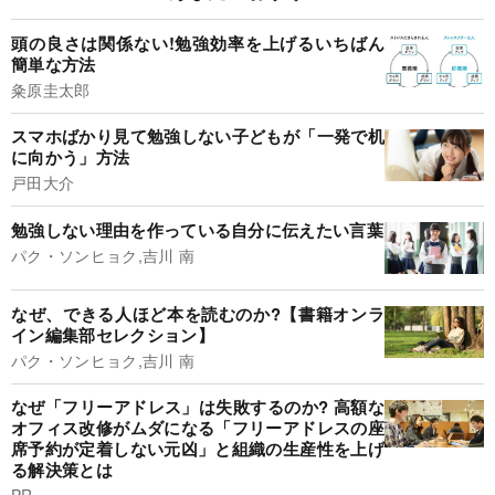
頭の良さは関係ない!勉強効率を上げるいちばん
簡単な方法
粂原圭太郎
スマホばかり見て勉強しない子どもが「一発で机
に向かう」方法
戸田大介
勉強しない理由を作っている自分に伝えたい言葉
パク・ソンヒョク,吉川 南
なぜ、できる人ほど本を読むのか?【書籍オンラ
イン編集部セレクション】
パク・ソンヒョク,吉川 南
なぜ「フリーアドレス」は失敗するのか? 高額な
オフィス改修がムダになる「フリーアドレスの座
席予約が定着しない元凶」と組織の生産性を上げ
る解決策とは