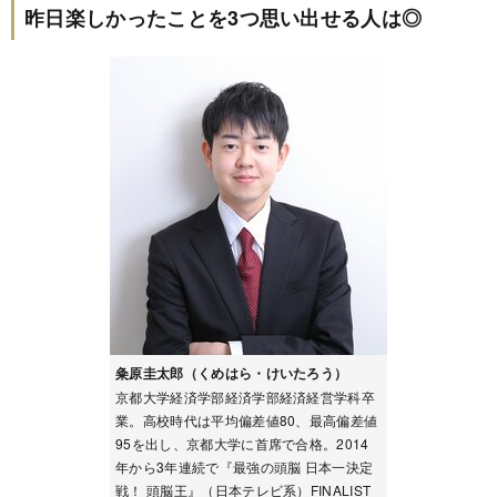
昨日楽しかったことを3つ思い出せる人は◎
粂原圭太郎（くめはら・けいたろう）
京都大学経済学部経済学部経済経営学科卒
業。高校時代は平均偏差値80、最高偏差値
95を出し、京都大学に首席で合格。2014
年から3年連続で『最強の頭脳 日本一決定
戦！ 頭脳王』（日本テレビ系）FINALIST