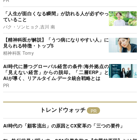
PR
「人生が面白くなる瞬間」が訪れる人が必ずやっ
ていること
パク・ソンヒョク,吉川 南
【精神科医が解説】「うつ病になりやすい人」に
見られる特徴・トップ5
精神科医 Tomy
AI時代に勝つグローバル経営の条件:海外拠点の
「見えない経営」からの脱却。「二層ERP」と
AIが導く、リアルタイム·データ統合戦略とは
PR
トレンドウォッチ
AI時代の「顧客流出」の原因とCX変革の「三つの要件」