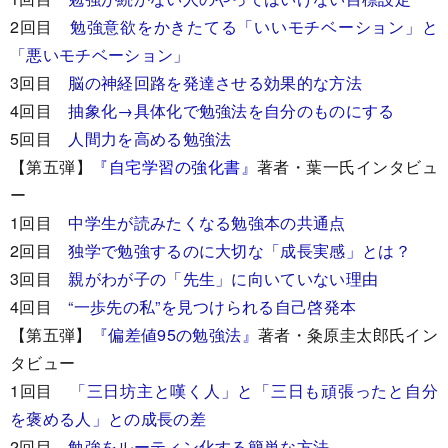
2回目
勉強意欲をかきたてる「いいモチベーション」と
「悪いモチベーション」
3回目
脳の神経回路を発達させる効果的な方法
4回目
抽象化→具体化で勉強法を自分のものにする
5回目
人間力を高める勉強法
【第五弾】
『自宅学習の強化書』
著者・葉一氏インタビュ
ー
1回目
中学生が読みたくなる勉強本の共通点
2回目
独学で勉強するのに大切な「成長実感」とは？
3回目
親がわが子の「先生」に向いていない理由
4回目
“一歩先の私”を見つけられる自己啓発本
【第五弾】
『偏差値95の勉強法』
著者・粂原圭太郎氏イン
タビュー
1回目
「三日坊主と嘆く人」と「三日も頑張ったと自分
を褒める人」との成長の差
2回目
勉強をルーティン化する簡単な方法