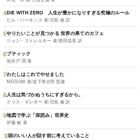
DIE WITH ZERO 人生が豊かになりすぎる究極のルール
ビル・パーキンス 著/児島 修 訳
やりたいことが見つかる 世界の果てのカフェ
ジョン・ストレルキー 著/鹿田昌美 訳
ブティック
池井戸 潤 著
わたしはこれでやせました
MEGUMI 著/道下将太郎 監修
人生は気づかぬうちにすぎるから。
クリス・ギレボー 著/児島 修 訳
地図で学ぶ「深読み」世界史
伊藤 敏 著
頭のいい人が話す前に考えていること