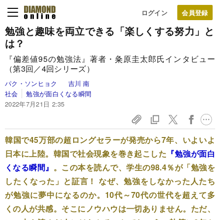
ログイン
勉強と趣味を両立できる「楽しくする努力」と
は？
『偏差値95の勉強法』著者・粂原圭太郎氏インタビュー
（第3回／4回シリーズ）
パク・ソンヒョク
吉川 南
社会
勉強が面白くなる瞬間
2022年7月21日 2:35
韓国で45万部の超ロングセラーが発売から7年、いよいよ
日本に上陸。韓国で社会現象を巻き起こした
『勉強が面白
くなる瞬間』
。この本を読んで、学生の98.4％が「勉強を
したくなった」と証言！ なぜ、勉強をしなかった人たち
が勉強に夢中になるのか。10代～70代の世代を超えて多
くの人が共感。そこにノウハウは一切ありません。ただ、