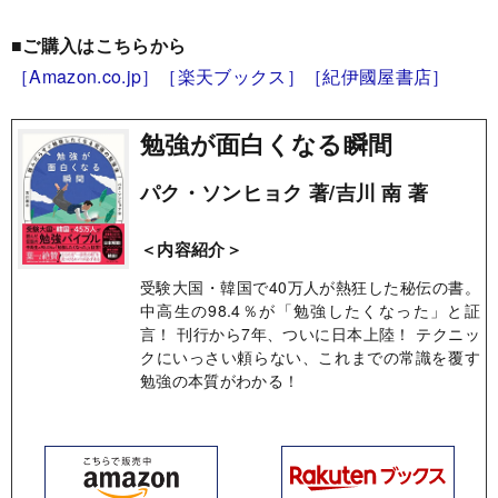
■ご購入はこちらから
［Amazon.co.jp］
［楽天ブックス］
［紀伊國屋書店］
勉強が面白くなる瞬間
パク・ソンヒョク 著/吉川 南 著
＜内容紹介＞
受験大国・韓国で40万人が熱狂した秘伝の書。
中高生の98.4％が「勉強したくなった」と証
言！ 刊行から7年、ついに日本上陸！ テクニッ
クにいっさい頼らない、これまでの常識を覆す
勉強の本質がわかる！