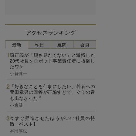
アクセスランキング
最新
昨日
週間
会員
孫正義が「顔も見たくない」と激怒した
20代社員をロボット事業責任者に抜擢し
たワケ
小倉健一
「好きなことを仕事にしたい」若者への
豊田章男の回答が正論すぎて、ぐうの音
も出なかった
小倉健一
今すぐ昇進させたほうがいい社員の特
徴・ベスト1
本田淳也