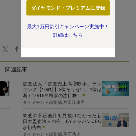
ダイヤモンド・プレミアムに登録
最大1万円割引キャンペーン実施中！
詳細はこちら
関連記事
監査法人「監査売上高増収率」ラン
キング【109社】2位そうせい、1位は
断トツ515％増収の注目株！
ダイヤモンド編集部,片田江康男
東芝の不正会計を見抜けなかった新
日本監査法人の今、EYジャパンCEO
が初告白
ダイヤモンド編集部,重石岳史