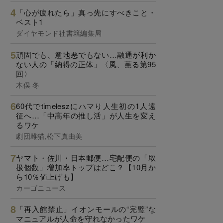
「心が疲れたら」真っ先にすべきこと・
ベスト1
ダイヤモンド社書籍編集局
頑固でも、意地悪でもない…融通が利か
ない人の「納得の正体」〈風、薫る第95
回〉
木俣 冬
60代でtimeleszにハマり人生初の1人遠
征へ…「中高年の推し活」が人生を変え
るワケ
劇団雌猫,松下真由美
ヤマト・佐川・日本郵便…宅配便の「取
扱個数」増加率トップはどこ？【10月か
ら10％値上げも】
カーゴニュース
「再入館禁止」イオンモールの“完璧”な
マニュアルが人命を守れなかったワケ