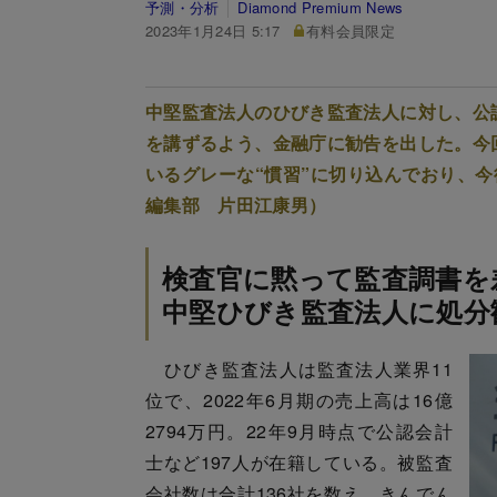
予測・分析
Diamond Premium News
2023年1月24日 5:17
有料会員限定
中堅監査法人のひびき監査法人に対し、公認
を講ずるよう、金融庁に勧告を出した。今回
いるグレーな“慣習”に切り込んでおり、
編集部 片田江康男）
検査官に黙って監査調書を
中堅ひびき監査法人に処分
ひびき監査法人は監査法人業界11
位で、2022年6月期の売上高は16億
2794万円。22年9月時点で公認会計
士など197人が在籍している。被監査
会社数は合計136社を数え、きんでん