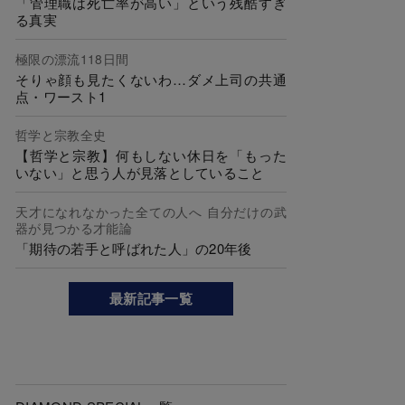
「管理職は死亡率が高い」という残酷すぎ
る真実
極限の漂流118日間
そりゃ顔も見たくないわ…ダメ上司の共通
点・ワースト1
哲学と宗教全史
【哲学と宗教】何もしない休日を「もった
いない」と思う人が見落としていること
天才になれなかった全ての人へ 自分だけの武
器が見つかる才能論
「期待の若手と呼ばれた人」の20年後
最新記事一覧