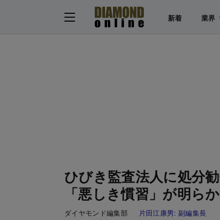
新着
業界
ひびき監査法人に処分勧
「悪しき慣習」が明ら
ダイヤモンド編集部
片田江康男:
副編集長