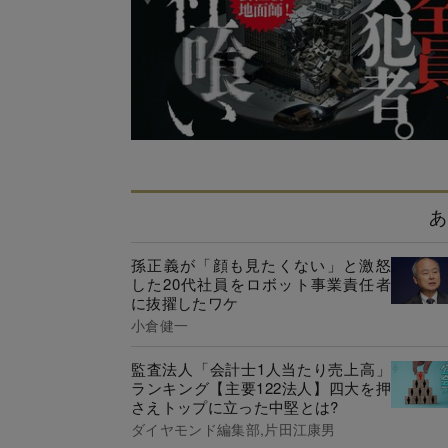
あ
孫正義が「顔も見たくない」と激怒
した20代社員をロボット事業責任者
に抜擢したワケ
小倉健一
監査法人「会計士1人当たり売上高」
ランキング【主要122法人】四大を押
さえトップに立った中堅とは?
ダイヤモンド編集部,片田江康男