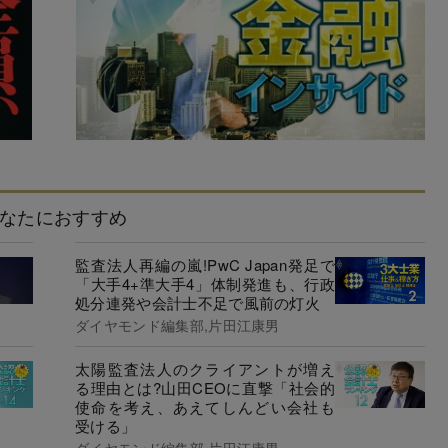
なたにおすすめ
監査法人再編の嵐!PwC Japan発足で
「大手4+準大手4」体制発進も、行政
処分連発や会計士不足で風前の灯火
ダイヤモンド編集部,片田江康男
太陽監査法人のクライアントが増え
る理由とは?山田CEOに直撃「社会的
使命を考え、あえてしんどい会社も
受ける」
ダイヤモンド編集部,片田江康男