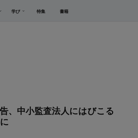
学び
特集
書籍
告、中小監査法人にはびこる
かに